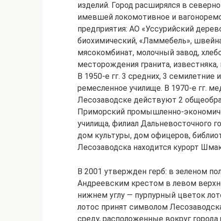
изделий. Город расширялся в северно
имевшей локомотивное и вагонорем
предприятия: АО «Уссурийский дере
биохимический, «Ламмебель», швейна
мясокомбинат, молочный завод, хлеб
месторождения гранита, известняка, г
В 1950-е гг. 3 средних, 3 семилетние
ремесленное училище. В 1970-е гг. м
Лесозаводске действуют 2 общеобра
При­морский промышленно-экономиче
учили­ща, филиал Дальневосточного г
дом культуры, дом офицеров, библиот
Лесозаводска находится курорт Шмак
В 2001 утвержден герб: в зеленом п
Андреевским крестом в левом верхнем
нижнем углу — пурпурный цветок лот
лотос принят символом Лесозаводска 
среду, расположенные вокруг города