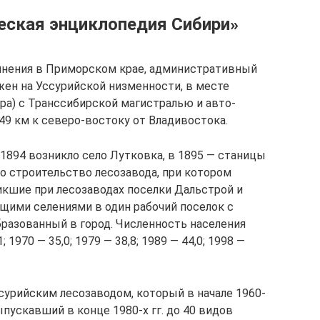
ческая энциклопедия Сибири»
чинения в Приморском крае, административный
жен на Уссурийской низменности, в месте
ра) с Транссибирской магистралью и авто­
49 км к северо-востоку от Владивостока.
894 возник­ло село Лутковка, в 1895 — станицы
то строительство лесозавода, при котором
икшие при лесозаводах посел­ки Дальстрой и
щими селениями в один рабочий поселок с
бразованный в город. Численность населения
1; 1970 — 35,0; 1979 — 38,8; 1989 — 44,0; 1998 —
сурийским лесозаводом, который в начале 1960-
ы­пускавший в конце 1980-х гг. до 40 видов