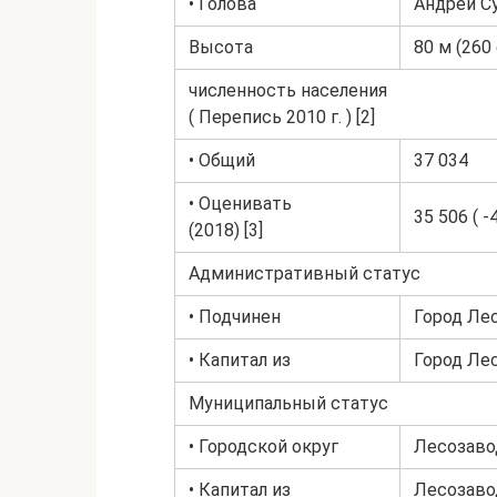
• Голова
Андрей С
Высота
80 м (260
численность населения
( Перепись 2010 г. ) [2]
• Общий
37 034
• Оценивать
35 506 ( -
(2018) [3]
Административный статус
• Подчинен
Город Лес
• Капитал из
Город Лес
Муниципальный статус
• Городской округ
Лесозавод
• Капитал из
Лесозавод