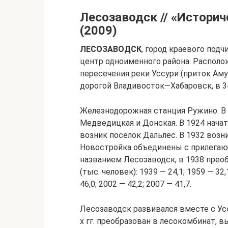
Лесозаводск // «Истори
(2009)
ЛЕСОЗАВОДСК
, город краевого под
центр одноименного района. Располо
пересечения реки Уссури (приток Аму
дорогой Владивосток—Хабаровск, в 3
Железнодорожная станция Ружино. В 1
Медведицкая и Дон­ская. В 1924 нача
возник поселок Дальлес. В 1932 возн
Новостройка объединены с прилегаю­
названием Лесозаводск, в 1938 прео
(тыс. человек): 1939 — 24,1; 1959 — 32,
46,0; 2002 — 42,2; 2007 — 41,7.
Лесозаводск развивался вместе с Ус
х гг. преобразован в лесокомбинат, в