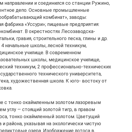
м направлении и соединился со станции Ружино,
онтное депо. Основные промышленные
вообрабатывающий комбинат», заводы:
я фабрика «Уссури»; пищевые предпри­ятия:
окомбинат. В окрестностях Лесозаводска-
альки, гравия, строительного песка, глины и др.
 и 4 начальные школы, лесной техникум,
едицинское училище. В современном
зовательных школы, медицинское училище,
ский техникум, 2 профессионально-технических
осударственного технического университета,
ека, художественная школа. К юго- востоку от
овка.
оле с тонко окаймленным золотом ла­зоревым
 углу — стоящий золотой тигр, в пра­вом
оса, тонко окаймленный золотом. Цветущий
и района, ука­зывая на экологически чистую
 реликтовые озера. Изображение лотоса в