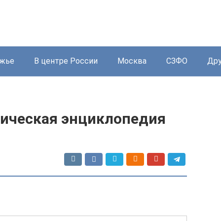
жье
В центре России
Москва
СЗФО
Дру
рическая энциклопедия