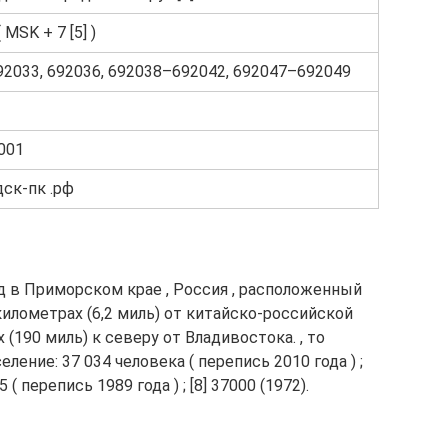
 MSK + 7 [5] )
92033, 692036, 692038–692042, 692047–692049
001
ск-пк .рф
од в Приморском крае , Россия , расположенный
 километрах (6,2 миль) от китайско-российской
(190 миль) к северу от Владивостока. , то
ление: 37 034 человека ( перепись 2010 года ) ;
65 ( перепись 1989 года ) ; [8] 37000 (1972).