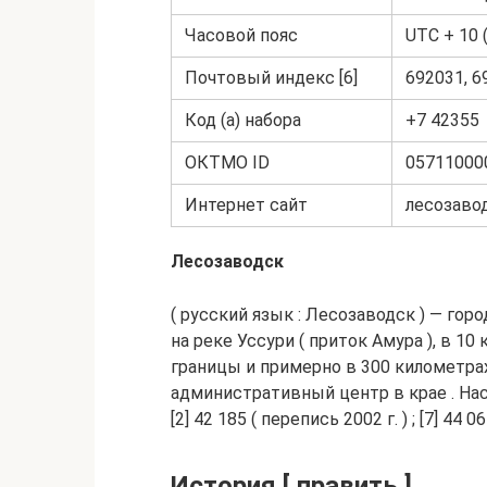
Часовой пояс
UTC + 10 (
Почтовый индекс [6]
692031, 6
Код (а) набора
+7 42355
ОКТМО ID
05711000
Интернет сайт
лесозавод
Лесозаводск
( русский язык : Лесозаводск ) — гор
на реке Уссури ( приток Амура ), в 10
границы и примерно в 300 километрах 
административный центр в крае . Насе
[2] 42 185 ( перепись 2002 г. ) ; [7] 44 0
История [ править ]