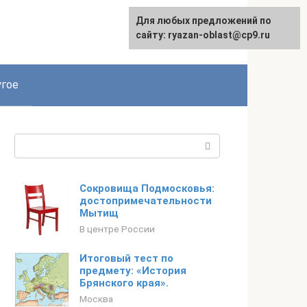
Для любых предложений по
сайту: ryazan-oblast@cp9.ru
гое
Поиск:
Сокровища Подмосковья:
достопримечательности
Мытищ
В центре России
Итоговый тест по
предмету: «История
Брянского края».
Москва