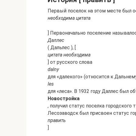
Первый поселок на этом месте был осн
необходима цитата
] Первоначально поселение называло
Даллес
( Дальлес ), [
цитата необходима
] от русского слова
dalny
для «далекого» (относится к Дальнему
les
для «леса». В 1932 году Даллес был 
Новостройка
, получил статус поселка городского
Лесозаводск был присвоен статус гор
править
]