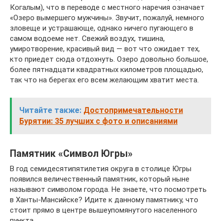
Когалым), что в переводе с местного наречия означает
«Озеро вымершего мужчины». Звучит, пожалуй, немного
зловеще и устрашающе, однако ничего пугающего в
самом водоеме нет. Свежий воздух, тишина,
умиротворение, красивый вид — вот что ожидает тех,
кто приедет сюда отдохнуть. Озеро довольно большое,
более пятнадцати квадратных километров площадью,
так что на берегах его всем желающим хватит места.
Читайте также:
Достопримечательности
Бурятии: 35 лучших с фото и описаниями
Памятник «Символ Югры»
В год семидесятипятилетия округа в столице Югры
появился величественный памятник, который ныне
называют символом города. Не знаете, что посмотреть
в Ханты-Мансийске? Идите к данному памятнику, что
стоит прямо в центре вышеупомянутого населенного
пункта.