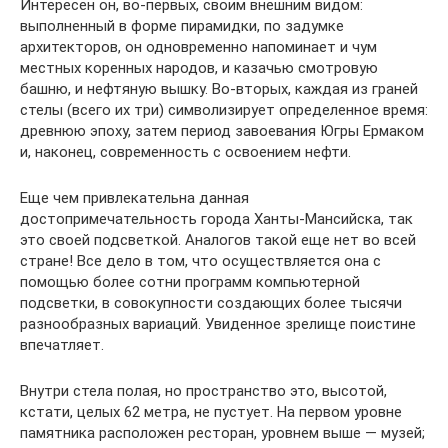
Интересен он, во-первых, своим внешним видом:
выполненный в форме пирамидки, по задумке
архитекторов, он одновременно напоминает и чум
местных коренных народов, и казачью смотровую
башню, и нефтяную вышку. Во-вторых, каждая из граней
стелы (всего их три) символизирует определенное время:
древнюю эпоху, затем период завоевания Югры Ермаком
и, наконец, современность с освоением нефти.
Еще чем привлекательна данная
достопримечательность города Ханты-Мансийска, так
это своей подсветкой. Аналогов такой еще нет во всей
стране! Все дело в том, что осуществляется она с
помощью более сотни программ компьютерной
подсветки, в совокупности создающих более тысячи
разнообразных вариаций. Увиденное зрелище поистине
впечатляет.
Внутри стела полая, но пространство это, высотой,
кстати, целых 62 метра, не пустует. На первом уровне
памятника расположен ресторан, уровнем выше — музей;