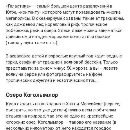
«Галактика» — самый большой центр развлечений в
Югре, «контенту» которого могут позавидовать многие
мегаполисы. В океанариуме созданы такие аттракционы,
как дождевой лес, коралловый риф, тропическое
побережье, реки и озера. Здесь даже можно заниматься
дайвингом и на «дне морском» сочетаться браком
(такая услуга тоже есть).
В аквапарке детей и взрослых круглый год ждут водные
горки, серфинг-аттракцион, волновой бассейн. Только
представьте: за окном минус 50 мороза, а вы – ловите
волну на серфе или фотографируетесь на фоне
тропических джунглей и экзотических птиц…
Озеро Коголымлор
Куда сходить на выходных в Ханты-Мансийске (вернее,
съездить, но это уже детали) нужно всем любителям
отдыха на природе, так это на одно из красивейших
югорских озер. Коголымлор — таково его название (в
нескольких километрах от него находится городок