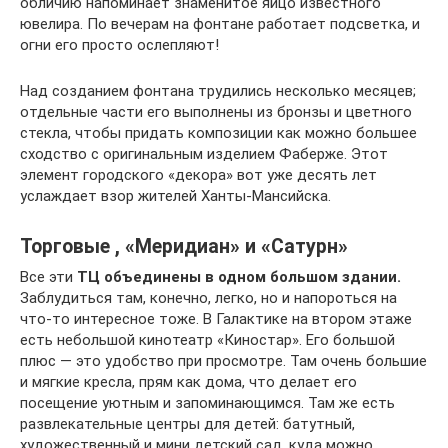
обличию напоминает знаменитое яйцо известного
ювелира. По вечерам на фонтане работает подсветка, и
огни его просто ослепляют!
Над созданием фонтана трудились несколько месяцев;
отдельные части его выполнены из бронзы и цветного
стекла, чтобы придать композиции как можно большее
сходство с оригинальным изделием Фаберже. Этот
элемент городского «декора» вот уже десять лет
услаждает взор жителей Ханты-Мансийска.
Торговые , «Меридиан» и «Сатурн»
Все эти
ТЦ объединены в одном большом здании.
Заблудиться там, конечно, легко, но и напороться на
что-то интересное тоже. В Галактике на втором этаже
есть небольшой кинотеатр «Киностар». Его большой
плюс — это удобство при просмотре. Там очень большие
и мягкие кресла, прям как дома, что делает его
посещение уютным и запоминающимся. Там же есть
развлекательные центры для детей: батутный,
художественный и мини детский сад, куда можно