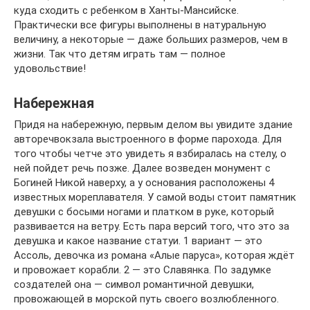
куда сходить с ребенком в Ханты-Мансийске.
Практически все фигуры выполнены в натуральную
величину, а некоторые — даже больших размеров, чем в
жизни. Так что детям играть там — полное
удовольствие!
Набережная
Придя на набережную, первым делом вы увидите здание
авторечвокзала выстроенного в форме парохода. Для
того чтобы четче это увидеть я взбиралась на стелу, о
ней пойдет речь позже. Далее возведен монумент с
Богиней Никой наверху, а у основания расположены 4
известных мореплавателя. У самой воды стоит памятник
девушки с босыми ногами и платком в руке, который
развивается на ветру. Есть пара версий того, что это за
девушка и какое название статуи. 1 вариант — это
Ассоль, девочка из романа «Алые паруса», которая ждёт
и провожает корабли. 2 — это Славянка. По задумке
создателей она — символ романтичной девушки,
провожающей в морской путь своего возлюбленного.