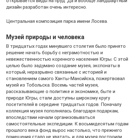
открывается виды на пруд. Да и вообще ландшафтный
дизайн разработан очень интересно.
Центральная композиция парка имени Лосева.
Музей природы и человека
В тридцатых годах минувшего столетия было принято
решение начать борьбу с неграмотностью и
невежественностью коренного населения Югры. С этой
целью было задумано создание музея, экспонаты в
который, неразрывно связанные с историей и
становлением самого Ханты-Мансийска, пожертвовал
музей из Тобольска. Восемь частей музея,
рассказывающие о политике и экономике, быте и
природе Югры, стали доступны широкому кругу
посетителей в середине тридцатых годов. Поначалу
коллекция музея пополнялась благодаря подаркам,
впоследствии начали организовываться
самостоятельные экспедиции. К восьмидесятым годам
прошлого века фонд вырос настолько, что прежнего
помещения стало не хватать, и для музея построили