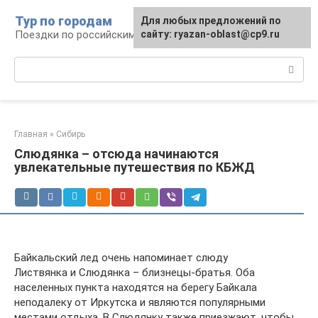
Перейти
Тур по городам
Для любых предложений по
к
Поездки по российским городам
сайту: ryazan-oblast@cp9.ru
контенту
Поиск:
Главная
»
Сибирь
Слюдянка – отсюда начинаются
увлекательные путешествия по КБЖД
Байкальский лед очень напоминает слюду
Листвянка и Слюдянка – близнецы-братья. Оба
населенных пункта находятся на берегу Байкала
неподалеку от Иркутска и являются популярными
местами отдыха. В Слюдянку также приезжают, чтобы