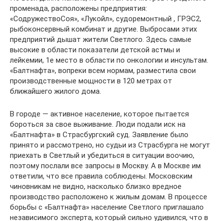
променада, расположены предприятия:
«СодружествоСоя», «Лукойл», судоремонтный , ГРЭС2,
рыбоконсервный комбинат и другие. Выбросами этих
предприятий дышат жители Светлого. Здесь самые
высокие в области показатели детской астмы и
лейкемии, 1е место в области по онкологии и инсультам.
«Балтнафта», вопреки всем нормам, разместила свои
производственные мощности в 120 метрах от
ближайшего жилого дома.
В городе — активное население, которое пытается
бороться за свое выживание. Люди подали иск на
«Балтнафта» в Страсбургский суд. Заявление было
принято и рассмотрено, но судьи из Страсбурга не могут
приехать в Светлый и убедиться в ситуации воочию,
поэтому послали все запросы в Москву. А в Москве им
ответили, что все правила соблюдены. Московским
чиновникам не видно, насколько близко вредное
производство расположено к жилым домам. В процессе
борьбы с «Балтнафта» население Светлого приглашало
независимого эксперта, который сильно удивился, что в