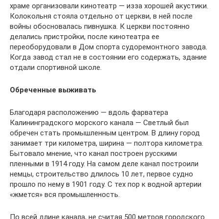
храме организовали кинотеатр — изза хорошей акустики.
Колокольня стояла отдельно от церкви, в ней после
войны обосновалась пивнушка. К церкви постоянно
делались пристройки, после кинотеатра ее
переоборудовали в Дом спорта судоремонтного завода.
Когда завод стал не в состоянии его содержать, здание
отдали спортивной школе.
Обреченные выживать
Благодаря расположению — вдоль фарватера
Калининградского морского канала — Светлый был
обречен стать промышленным центром. В длину город
занимает три километра, ширина — полтора километра.
Бытовало мнение, что канал построен русскими
пленными в 1914 году. На самом деле канал построили
немцы, строительство длилось 10 лет, первое судно
прошло по нему в 1901 году. С тех пор к водной артерии
«жмется» вся промышленность.
По всей длине канала, не считая 500 метров городского