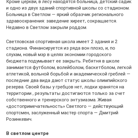
Кроме церкви, в лесу находятся больница, детский садик
и одно из двух зданий спортивной школы со стадионом.
Больница в Светлом — яркий образчик регионального
здравоохранения: заведение хиреет, сокращается.
Недавно в Светлом закрыли роддом.
Светловская спортивная школа имеет 2 здания и 2
стадиона. Финансируется из ряда вон плохо, и, по
слухам, новый мэр в целях экономии городского
бюджета подумывает ее закрыть. Ребятня в школе
занимается футболом, волейболом, баскетболом, легкой
атлетикой, вольной борьбой и академической греблей —
последние два вида дают статус школы олимпийского
резерва. Своей базы у гребцов нет, лодки хранятся на
территории , результаты достигаются только за счет
собственного и тренерского энтузиазма. Живая
«достопримечательность» Светлого — действующий
спортсмен, заслуженный мастер спорта — Дмитрий
Розинкевич.
В светлом центре