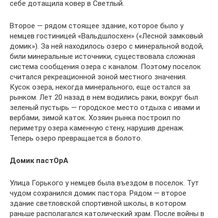
себе дотащила ковер в Светлый.
Второе — рядом стоящее здание, которое было у
немцев гостиницей «Вальдшлосхен» («Лесной замковый
домик»). За ней находилось озеро с минеральной водой,
били минеральные источники, существовала сложная
система сообщения озера с каналом. Поэтому поселок
считался рекреационной зоной местного значения.
Кусок озера, некогда минерального, еще остался за
рынком. Лет 20 назад в нем водились раки, вокруг был
зеленый пустырь — городское место отдыха с ивами и
вербами, зимой каток. Хозяин рынка построил по
периметру озера каменную стену, нарушив дренаж.
Теперь озеро превращается в болото.
Домик пастОрА
Улица Горького у немцев была въездом в поселок. Тут
чудом сохранился домик пастора. Рядом — второе
здание светловской спортивной школы, в котором
раньше располагался католический храм. После войны в