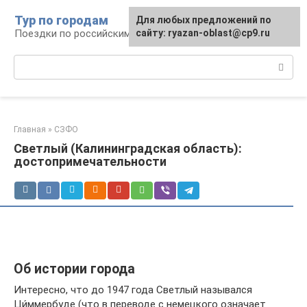
Перейти
Тур по городам
Для любых предложений по
к
Поездки по российским городам
сайту: ryazan-oblast@cp9.ru
контенту
Поиск:
Главная
»
СЗФО
Светлый (Калининградская область):
достопримечательности
Об истории города
Интересно, что до 1947 года Светлый назывался
Ци́ммербуде (что в переводе с немецкого означает