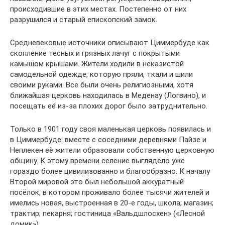
происходившие в этих местах. Постепенно от них
разрушился и старый епископский замок.
Средневековые источники описывают Циммербуде как
скопление тесных и грязных лачуг с покрытыми
камышом крышами. Жители ходили в неказистой
самодельной одежде, которую пряли, ткали и шили
своими руками. Все были очень религиозными, хотя
ближайшая церковь находилась в Меденау (Логвино), и
посещать её из-за плохих дорог было затруднительно.
Только в 1901 году своя маленькая церковь появилась и
в Циммербуде: вместе с соседними деревнями Пайзе и
Неплекен её жители образовали собственную церковную
общину. К этому времени селение выглядело уже
гораздо более цивилизованно и благообразно. К началу
Второй мировой это был небольшой аккуратный
посёлок, в котором проживало более тысячи жителей и
имелись новая, выстроенная в 20-е годы, школа; магазин;
трактир; пекарня; гостиница «Вальдшлосхен» («Лесной
домик»).