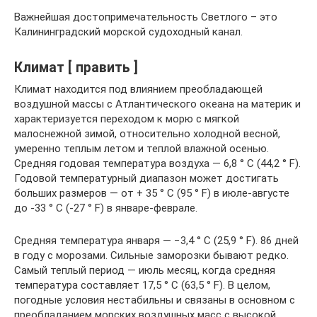
Важнейшая достопримечательность Светлого – это
Калининградский морской судоходный канал.
Климат [ править ]
Климат находится под влиянием преобладающей
воздушной массы с Атлантического океана на материк и
характеризуется переходом к морю с мягкой
малоснежной зимой, относительно холодной весной,
умеренно теплым летом и теплой влажной осенью.
Средняя годовая температура воздуха — 6,8 ° C (44,2 ° F).
Годовой температурный диапазон может достигать
больших размеров — от + 35 ° C (95 ° F) в июле-августе
до -33 ° C (-27 ° F) в январе-феврале.
Средняя температура января — −3,4 ° C (25,9 ° F). 86 дней
в году с морозами. Сильные заморозки бывают редко.
Самый теплый период — июль месяц, когда средняя
температура составляет 17,5 ° C (63,5 ° F). В целом,
погодные условия нестабильны и связаны в основном с
преобладанием морских воздушных масс с высокой