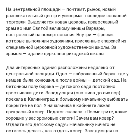
На центральной площади — почтамт, рынок, новый
развлекательный центр и универмаг: наследие совковой
торговли. Выделяется новая церковь, православный
храм во имя Святой великомученицы Варвары,
построенный на пожертвования. Внутри — фрески,
которые выполняли художники, присланные епархией из
специальной церковной художественной школы. За
храмом — здание церковноприходской школы.
Два интересных здания расположены недалеко от
центральной площади. Одно — заброшенный барак, где у
немцев была конюшня, а после войны — детский сад. На
бетонном полу барака — детского сада постоянно
простывали дети. Заведующая (она жива до сих пор)
поехала в Калининград к большому начальнику выбивать
покрытие на пол. У начальника в кабинете лежал
прекрасный ковер. Педагог сказала: «Посмотрите, какие
хорошие у вас хромовые сапоги! Зачем вам ковер?
Отдайте его детскому саду!» Начальнику ничего не
осталось делать, как отдать ковер. Заведующая на