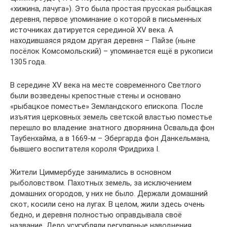
«хижина, лачуга»). Это была простая прусская рыбацкая
деревня, первое упоминание о которой в письменных
источниках датируется серединой XV века. А
находившаяся рядом другая деревня – Пайзе (ныне
посёлок Комсомольский) – упоминается ещё в рукописи
1305 года.
В середине XV века на месте современного Светлого
были возведены крепостные стены и основано
«рыбацкое поместье» Земландского епископа. После
изъятия церковных земель светской властью поместье
перешло во владение знатного дворянина Освальда фон
Таубенхайма, а в 1669-м – Эбергарда фон Данкельмана,
бывшего воспитателя короля Фридриха I.
Жители Циммербуде занимались в основном
рыболовством. Пахотных земель, за исключением
домашних огородов, у них не было. Держали домашний
скот, косили сено на лугах. В целом, жили здесь очень
бедно, и деревня полностью оправдывала своё
название. Дело усугубляли регулярные наводнения,