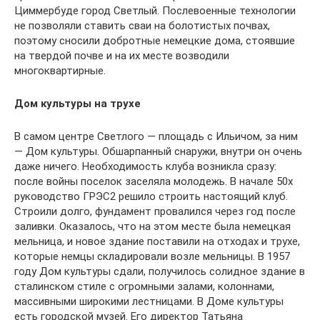
Циммербуде город Светлый. Послевоенные технологии
не позволяли ставить сваи на болотистых почвах,
поэтому сносили добротные немецкие дома, стоявшие
на твердой почве и на их месте возводили
многоквартирные.
Дом культуры на трухе
В самом центре Светлого — площадь с Ильичом, за ним
— Дом культуры. Обшарпанный снаружи, внутри он очень
даже ничего. Необходимость клуба возникла сразу:
после войны поселок заселяла молодежь. В начале 50х
руководство ГРЭС2 решило строить настоящий клуб.
Строили долго, фундамент провалился через год после
заливки. Оказалось, что на этом месте была немецкая
мельница, и новое здание поставили на отходах и трухе,
которые немцы складировали возле мельницы. В 1957
году Дом культуры сдали, получилось солидное здание в
сталинском стиле с огромными залами, колоннами,
массивными широкими лестницами. В Доме культуры
есть городской музей. Его директор Татьяна