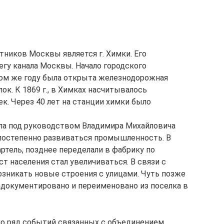
тников Москвы является г. Химки. Его
егу канала Москвы. Начало городского
этом же году была открыта железнодорожная
лок. К 1869 г., в Химках насчитывалось
к. Через 40 лет на станции химки было
ола под руководством Владимира Михайловича
 постепенно развиваться промышленность. В
ртель, позднее переделали в фабрику по
т населения стал увеличиваться. В связи с
зникать новые строения с улицами. Чуть позже
адокументировано и переименовано из поселка в
ло ряд событий связанных с объединением