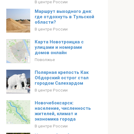
В центре России
Маршрут выходного дня:
где отдохнуть в Тульской
области?
В центре России
Карта Новотроицка с
улицами и номерами
домов онлайн
Поволжье
Полярная крепость Как
Обдорский острог стал
городом Салехардом
В центре России
Новочебоксарск:
население, численность
жителей, климат и
экономика города
В центре России