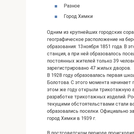
Разное
Город Химки
Одним из крупнейших городских сора
географическое расположение на бер
образования: 13ноября 1851 года. В 
станция, а при ней образовалось посе
постоянных жителей только 39 челове
зарегистрировано 47 жилых дворов.
В 1928 году образовалась первая шк
Болотова. С этого момента начинает
этом же году открыли трикотажную а
разработке трикотажных изделий. Рос
текущими обстоятельствами стали во
образовались поселки. Официально з
город Химки в 1939 г.
В постсоветском периоде происходи