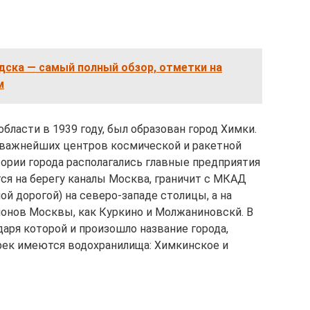
дска — самый полный обзор, отметки на
м
бласти в 1939 году, был образован город Химки.
з важнейших центров космической и ракетной
итории города располагались главные предприятия
тся на берегу каналы Москва, граничит с МКАД
й дорогой) на северо-западе столицы, а на
йонов Москвы, как Куркино и Молжаниновскй. В
даря которой и произошло название города,
 рек имеются водохранилища: Химкинское и