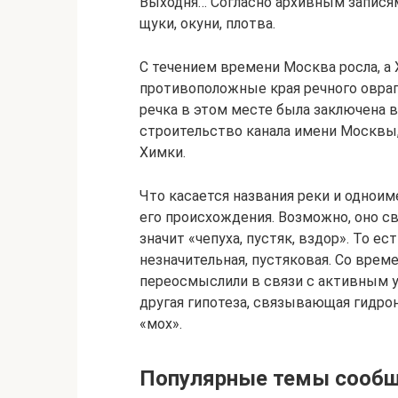
Выходня… Согласно архивным записям
щуки, окуни, плотва.
С течением времени Москва росла, а 
противоположные края речного овраг
речка в этом месте была заключена в
строительство канала имени Москвы,
Химки.
Что касается названия реки и одноим
его происхождения. Возможно, оно св
значит «чепуха, пустяк, вздор». То е
незначительная, пустяковая. Со време
переосмыслили в связи с активным у
другая гипотеза, связывающая гидрон
«мох».
Популярные темы сооб