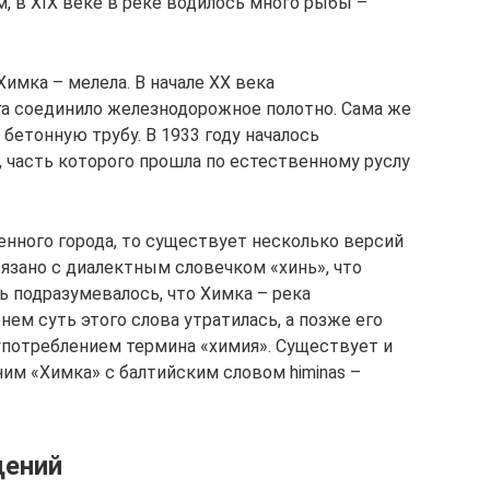
, в XIX веке в реке водилось много рыбы –
Химка – мелела. В начале ХХ века
а соединило железнодорожное полотно. Сама же
 бетонную трубу. В 1933 году началось
 часть которого прошла по естественному руслу
енного города, то существует несколько версий
язано с диалектным словечком «хинь», что
сть подразумевалось, что Химка – река
нем суть этого слова утратилась, а позже его
потреблением термина «химия». Существует и
им «Химка» с балтийским словом himinas –
щений