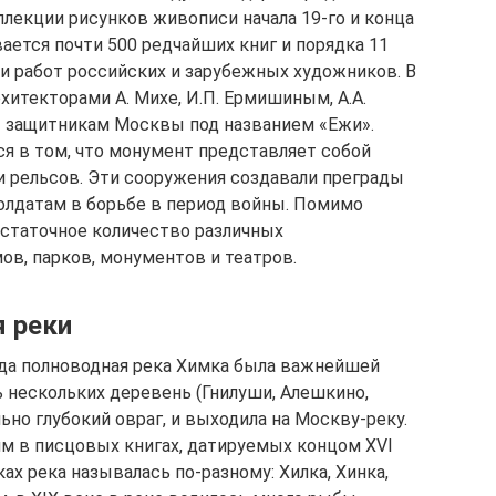
ллекции рисунков живописи начала 19-го и конца
вается почти 500 редчайших книг и порядка 11
 работ российских и зарубежных художников. В
итекторами А. Михе, И.П. Ермишиным, А.А.
 защитникам Москвы под названием «Ежи».
я в том, что монумент представляет собой
и рельсов. Эти сооружения создавали преграды
олдатам в борьбе в период войны. Помимо
статочное количество различных
ов, парков, монументов и театров.
 реки
гда полноводная река Химка была важнейшей
ь нескольких деревень (Гнилуши, Алешкино,
ьно глубокий овраг, и выходила на Москву-реку.
м в писцовых книгах, датируемых концом XVI
ах река называлась по-разному: Хилка, Хинка,