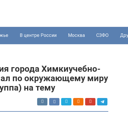
жье
В центре России
Москва
СЗФО
Дру
ия города Химкиучебно-
иал по окружающему миру
уппа) на тему