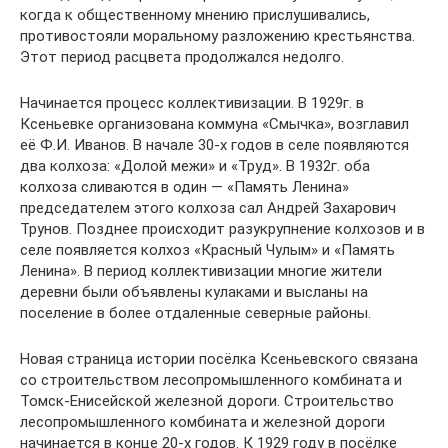
когда к общественному мнению прислушивались,
противостояли моральному разложению крестьянства.
Этот период расцвета продолжался недолго.
Начинается процесс коллективизации. В 1929г. в
Ксеньевке организована коммуна «Смычка», возглавил
её Ф.И. Иванов. В начале 30-х годов в селе появляются
два колхоза: «Долой межи» и «Труд». В 1932г. оба
колхоза сливаются в один — «Память Ленина»
председателем этого колхоза сал Андрей Захарович
Трунов. Позднее происходит разукрупнение колхозов и в
селе появляется колхоз «Красный Чулым» и «Память
Ленина». В период коллективизации многие жители
деревни были объявлены кулаками и высланы на
поселение в более отдаленные северные районы.
Новая страница истории посёлка Ксеньевского связана
со строительством лесопромышленного комбината и
Томск-Енисейской железной дороги. Строительство
лесопромышленного комбината и железной дороги
начинается в конце 20-х годов. К 1929 году в посёлке