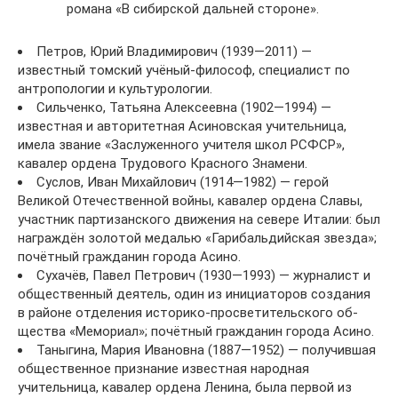
романа «В сибирской дальней стороне».
Петров, Юрий Владимирович (1939—2011) —
известный томский учёный-философ, специалист по
антропологии и культурологии.
Сильченко, Татьяна Алексеевна (1902—1994) —
известная и авторитетная Асиновская учительница,
имела звание «Заслуженного учителя школ РСФСР»,
кавалер ордена Трудового Красного Знамени.
Суслов, Иван Михайлович (1914—1982) — герой
Великой Отечественной войны, кавалер ордена Славы,
участник партизанского движения на севере Италии: был
награждён золотой медалью «Гарибальдийская звезда»;
почётный гражданин города Асино.
Сухачёв, Павел Петрович (1930—1993) — журналист и
общественный деятель, один из инициаторов создания
в районе отделения истори­ко-просветительского об­
щества «Мемориал»; почётный гражданин города Асино.
Таныгина, Мария Ивановна (1887—1952) — получившая
общественное признание известная народная
учительница, кавалер ордена Ленина, была первой из