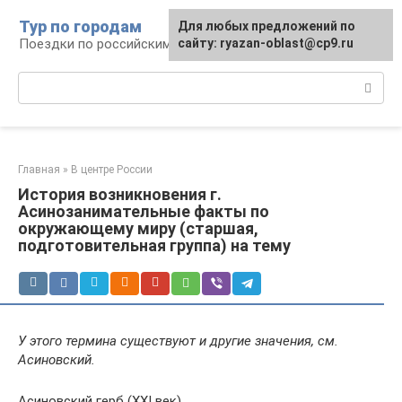
Перейти
Тур по городам
Для любых предложений по
к
Поездки по российским городам
сайту: ryazan-oblast@cp9.ru
контенту
Поиск:
Главная
»
В центре России
История возникновения г.
Асинозанимательные факты по
окружающему миру (старшая,
подготовительная группа) на тему
У этого термина существуют и другие значения, см.
Асиновский.
Асиновский герб (XXI век)