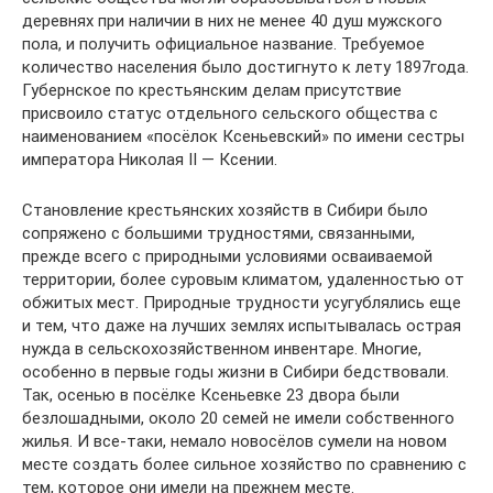
деревнях при наличии в них не менее 40 душ мужского
пола, и получить официальное название. Требуемое
количество населения было достигнуто к лету 1897года.
Губернское по крестьянским делам присутствие
присвоило статус отдельного сельского общества с
наименованием «посёлок Ксеньевский» по имени сестры
императора Николая II — Ксении.
Становление крестьянских хозяйств в Сибири было
сопряжено с большими трудностями, связанными,
прежде всего с природными условиями осваиваемой
территории, более суровым климатом, удаленностью от
обжитых мест. Природные трудности усугублялись еще
и тем, что даже на лучших землях испытывалась острая
нужда в сельскохозяйственном инвентаре. Многие,
особенно в первые годы жизни в Сибири бедствовали.
Так, осенью в посёлке Ксеньевке 23 двора были
безлошадными, около 20 семей не имели собственного
жилья. И все-таки, немало новосёлов сумели на новом
месте создать более сильное хозяйство по сравнению с
тем, которое они имели на прежнем месте.