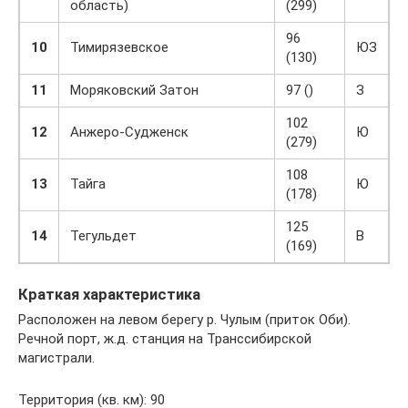
область)
(299)
96
10
Тимирязевское
ЮЗ
(130)
11
Моряковский Затон
97 ()
З
102
12
Анжеро-Судженск
Ю
(279)
108
13
Тайга
Ю
(178)
125
14
Тегульдет
В
(169)
Краткая характеристика
Расположен на левом берегу р. Чулым (приток Оби).
Речной порт, ж.д. станция на Транссибирской
магистрали.
Территория (кв. км): 90