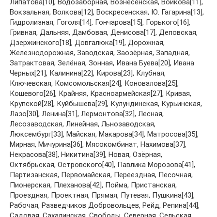
Липатова[10], Водозаборная, Вознесенская, Войкова[11],
Вокзальная, Волкова[12], Воскресенская, Ю. Гагарина[13],
Гидролизная, Гоголя[14], Гончарова[15], Горького[16],
Гривная, Дальняя, Дамбовая, Денисова[17], Деповская,
Дзержинского[18], Довгалюка[19], Дорожная,
Железнодорожная, Заводская, Заозёрная, Западная,
Затрактовая, Зелёная, Зонная, Ивана Буева[20], Ивана
Черных[21], Калинина[22], Кирова[23], Клубная,
Ключевская, Комсомольская[24], Коновалова[25],
Кошевого[26], Крайняя, Красноармейская[27], Кривая,
Крупской[28], Куйбышева[29], Кулундинская, Курьинская,
Лазо[30], Ленина[31], Лермонтова[32], Лесная,
Лесозаводская, Линейная, Льнозаводская,
Люксембург[33], Майская, Макарова[34], Матросова[35],
Мирная, Мичурина[36], Мясокомбинат, Нахимова[37],
Некрасова[38], Никитина[39], Новая, Озёрная,
Октябрьская, Островского[40], Павлика Морозова[41],
Партизанская, Первомайская, Переездная, Песочная,
Пионерская, Плеханова[42], Пойма, Пристанская,
Проездная, Проектная, Прямая, Путевая, Пушкина[43],
Рабочая, Разведчиков Добровольцев, Рейд, Репина[44],
Садовая, Сахалинская, Свободы, Северная, Сельская,