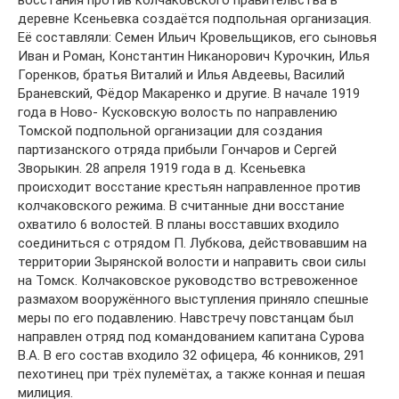
восстания против колчаковского правительства в
деревне Ксеньевка создаётся подпольная организация.
Её составляли: Семен Ильич Кровельщиков, его сыновья
Иван и Роман, Константин Никанорович Курочкин, Илья
Горенков, братья Виталий и Илья Авдеевы, Василий
Браневский, Фёдор Макаренко и другие. В начале 1919
года в Ново- Кусковскую волость по направлению
Томской подпольной организации для создания
партизанского отряда прибыли Гончаров и Сергей
Зворыкин. 28 апреля 1919 года в д. Ксеньевка
происходит восстание крестьян направленное против
колчаковского режима. В считанные дни восстание
охватило 6 волостей. В планы восставших входило
соединиться с отрядом П. Лубкова, действовавшим на
территории Зырянской волости и направить свои силы
на Томск. Колчаковское руководство встревоженное
размахом вооружённого выступления приняло спешные
меры по его подавлению. Навстречу повстанцам был
направлен отряд под командованием капитана Сурова
В.А. В его состав входило 32 офицера, 46 конников, 291
пехотинец при трёх пулемётах, а также конная и пешая
милиция.