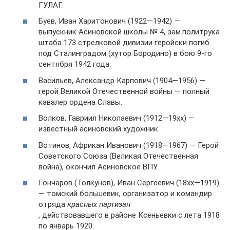
ГУЛАГ.
Буев, Иван Харитонович (1922—1942) —
выпускник Асиновской школы № 4, зам.политрука
штаба 173 стрелковой дивизии геройски погиб
под Сталинградом (хутор Бородино) в бою 9-го
сентября 1942 года.
Васильев, Александр Карпович (1904—1956) —
герой Великой Отечественной войны — полный
кавалер ордена Славы.
Волков, Гавриил Николаевич (1912—19xx) —
известный асиновский художник.
Вотинов, Африкан Иванович (1918—1967) — Герой
Советского Союза (Великая Отечественная
война), окончил Асиновское ВПУ.
Гончаров (Толкунов), Иван Сергеевич (18xx—1919)
— томский большевик, организатор и командир
отряда
красных партизан
, действовавшего в районе Ксеньевки с лета 1918
по январь 1920.