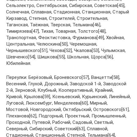
Сельэлектро, Сентябрьская, Сибирская, Советская[45],
Солнечная, Сплавная, Стадионная, Станционная, Старый
Кирзавод, Степная, Строителей, Строительная,
Таганская, Таёжная, Тверская, Тельмана[46],
Тимирязева[47], Тихая, Товарная, Толстого[48],
Транспортная, Феоктистовка, Фурманова[49], Хвойная,
Центральная, Челюскина[50], Черемошная,
Чернышевского[51], Чехова[52], Чкалова[53], Чулымская,
Шевченко[54], Шишкова[55], Школьная, Щорса[56],
Юбилейная.
Переулки: Берёзовый, Броневского[57], Ванцетти[58],
Весенний, Глухой, Дорожный, Заводской 1-й, Заводской
2-й, Зерновой, Клубный, Кооперативный, Крайний,
Кривой, Крылова[59], Ксеньевский, Курьинский, Линейный,
Луговой, Люксембург, Менделеева[60], Мирный,
Мостовой, Новгородский, Октябрьский, Островского[61],
Плеханова[62], Подгорный, Проектный, Промышленный,
Проходной, Путевой, Рабочий, Садовый, Светлый,
Северный, Сибирский, Советский[63], Сплавной,
Стадионный, Станционный, Степной, Тельмана[64],