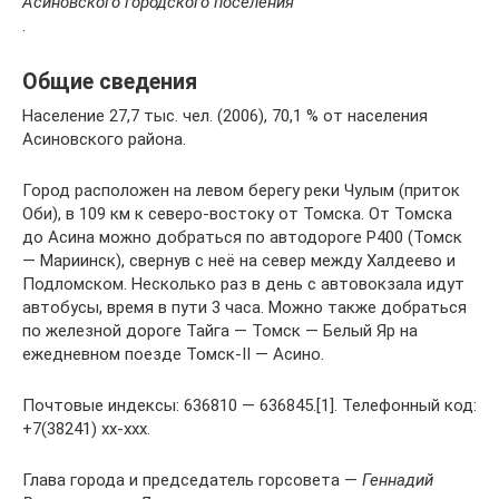
Асиновского городского поселения
.
Общие сведения
Население 27,7 тыс. чел. (2006), 70,1 % от населения
Асиновского района.
Город расположен на левом берегу реки Чулым (приток
Оби), в 109 км к северо-востоку от Томска. От Томска
до Асина можно добраться по автодороге Р400 (Томск
— Мариинск), свернув с неё на север между Халдеево и
Подломском. Несколько раз в день с автовокзала идут
автобусы, время в пути 3 часа. Можно также добраться
по железной дороге Тайга — Томск — Белый Яр на
ежедневном поезде Томск-II — Асино.
Почтовые индексы: 636810 — 636845.[1]. Телефонный код:
+7(38241) хх-ххх.
Глава города и председатель горсовета —
Геннадий