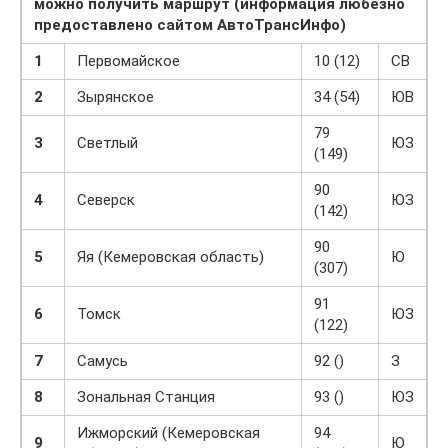
можно получить маршрут (информация любезно
предоставлено сайтом АвтоТрансИнфо)
1
Первомайское
10 (12)
СВ
2
Зырянское
34 (54)
ЮВ
79
3
Светлый
ЮЗ
(149)
90
4
Северск
ЮЗ
(142)
90
5
Яя (Кемеровская область)
Ю
(307)
91
6
Томск
ЮЗ
(122)
7
Самусь
92 ()
З
8
Зональная Станция
93 ()
ЮЗ
Ижморский (Кемеровская
94
9
Ю