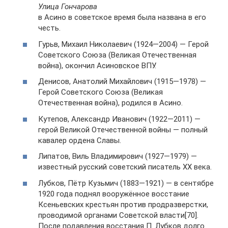
Улица Гончарова
в Асино в советское время была названа в его
честь.
Гурьв, Михаил Николаевич (1924—2004) — Герой
Советского Союза (Великая Отечественная
война), окончил Асиновское ВПУ.
Денисов, Анатолий Михайлович (1915—1978) —
Герой Советского Союза (Великая
Отечественная война), родился в Асино.
Кутепов, Александр Иванович (1922—2011) —
герой Великой Отечественной войны — полный
кавалер ордена Славы.
Липатов, Виль Владимирович (1927—1979) —
известный русский советский писатель XX века.
Лубков, Пётр Кузьмич (1883—1921) — в сентябре
1920 года поднял вооружённое восстание
Ксеньевских крестьян против продразверстки,
проводимой органами Советской власти[70].
После подавления восстания П. Лубков долго