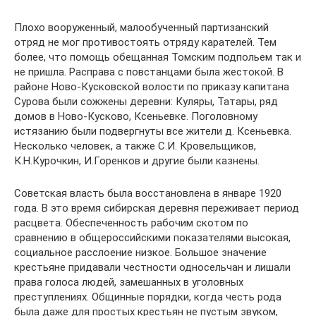
Плохо вооруженный, малообученный партизанский
отряд не мог противостоять отряду карателей. Тем
более, что помощь обещанная Томским подпольем так и
не пришла. Расправа с повстанцами была жестокой. В
районе Ново-Кусковской волости по приказу капитана
Сурова были сожжены деревни: Куляры, Татары, ряд
домов в Ново-Кусково, Ксеньевке. Поголовному
истязанию были подвергнуты все жители д. Ксеньевка.
Несколько человек, а также С.И. Кровельщиков,
К.Н.Курочкин, И.Горенков и другие были казнены.
Советская власть была восстановлена в январе 1920
года. В это время сибирская деревня переживает период
расцвета. Обеспеченность рабочим скотом по
сравнению в общероссийскими показателями высокая,
социальное расслоение низкое. Большое значение
крестьяне придавали честности односельчан и лишали
права голоса людей, замешанных в уголовных
преступлениях. Общинные порядки, когда честь рода
была даже для простых крестьян не пустым звуком,