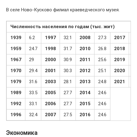
В селе Ново-Кусково филиал краеведческого музея.
Численность населения по годам (тыс. жит)
1939
6.2
1997
32.1
2008
27.3
2017
24
1959
24.7
1998
31.7
2010
26.8
2018
24
1967
29
2000
30.9
2011
25.6
2019
24
1970
29.4
2001
30.3
2012
25.1
2020
24
1979
31.6
2003
28.1
2013
24.8
2021
24
1989
33.5
2005
27.7
2014
24.6
1992
33.1
2006
27.7
2015
24.6
1996
32.4
2007
27.5
2016
24.6
Экономика