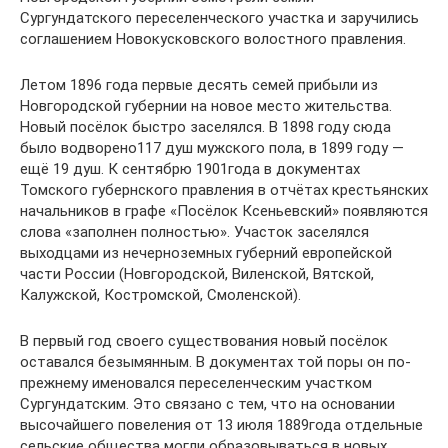
Сургундатского переселенческого участка и заручились
соглашением Новокусковского волостного правления.
Летом 1896 года первые десять семей прибыли из
Новгородской губернии на новое место жительства.
Новый посёлок быстро заселялся. В 1898 году сюда
было водворено117 душ мужского пола, в 1899 году —
ещё 19 душ. К сентябрю 1901года в документах
Томского губернского правления в отчётах крестьянских
начальников в графе «Посёлок Ксеньевский» появляются
слова «заполнен полностью». Участок заселялся
выходцами из нечерноземных губерний европейской
части России (Новгородской, Виленской, Вятской,
Калужской, Костромской, Смоленской).
В первый год своего существования новый посёлок
оставался безымянным. В документах той поры он по-
прежнему именовался переселенческим участком
Сургундатским. Это связано с тем, что на основании
высочайшего повеления от 13 июля 1889года отдельные
сельские общества могли образовываться в новых