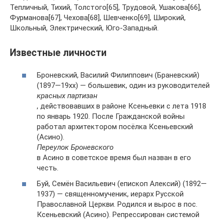
Тепличный, Тихий, Толстого[65], Трудовой, Ушакова[66],
Фурманова[67], Чехова[68], Шевченко[69], Широкий,
Школьный, Электрический, Юго-Западный.
Известные личности
Броневский, Василий Филиппович (Браневский)
(1897—19xx) — большевик, один из руководителей
красных партизан
, действовавших в районе Ксеньевки с лета 1918
по январь 1920. После Гражданской войны
работал архитектором посёлка Ксеньевский
(Асино).
Переулок Броневского
в Асино в советское время был назван в его
честь.
Буй, Семён Васильевич (епископ Алексий) (1892—
1937) — священномученик, иерарх Русской
Православной Церкви. Родился и вырос в пос.
Ксеньевский (Асино). Репрессирован системой