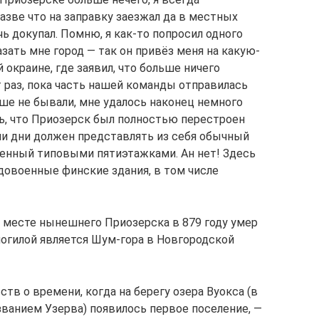
разве что на заправку заезжал да в местных
ь докупал. Помню, я как-то попросил одного
зать мне город — так он привёз меня на какую-
 окраине, где заявил, что больше ничего
т раз, пока часть нашей команды отправилась
ьше не бывали, мне удалось наконец немного
ь, что Приозерск был полностью перестроен
ши дни должен представлять из себя обычный
оенный типовыми пятиэтажками. Ан нет! Здесь
довоенные финские здания, в том числе
на месте нынешнего Приозерска в 879 году умер
могилой является Шум-гора в Новгородской
в о времени, когда на берегу озера Вуокса (в
званием Узерва) появилось первое поселение, —