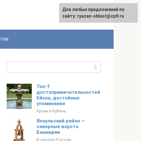
Для любых предложений по
сайту: ryazan-oblast@cp9.ru
гое
Поиск:
Топ-7
достопримечательностей
Ейска, достойных
упоминания
Крым и Кубань
Янаульский район —
северные ворота
Башкирии
В центре России