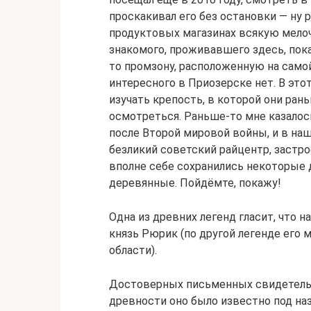
проскакивал его без остановки — ну 
продуктовых магазинах всякую мелоч
знакомого, проживавшего здесь, пока
то промзону, расположенную на самой
интересного в Приозерске нет. В это
изучать крепость, в которой они ран
осмотреться. Раньше-то мне казалос
после Второй мировой войны, и в на
безликий советский райцентр, застр
вполне себе сохранились некоторые 
деревянные. Пойдёмте, покажу!
Одна из древних легенд гласит, что 
князь Рюрик (по другой легенде его 
области).
Достоверных письменных свидетельст
древности оно было известно под на