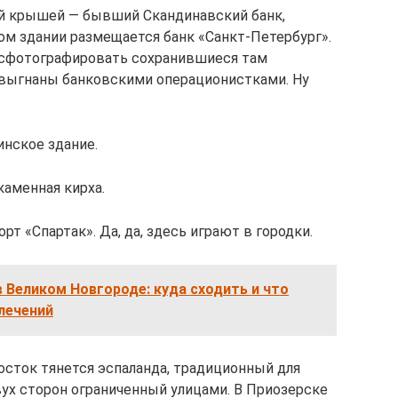
й крышей — бывший Скандинавский банк,
том здании размещается банк «Санкт-Петербург».
 сфотографировать сохранившиеся там
 выгнаны банковскими операционистками. Ну
инское здание.
каменная кирха.
т «Спартак». Да, да, здесь играют в городки.
 Великом Новгороде: куда сходить и что
лечений
осток тянется эспаланда, традиционный для
вух сторон ограниченный улицами. В Приозерске