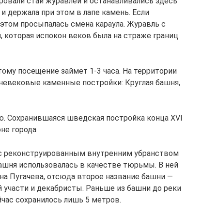
ировали стаи журавлей и останавливались здесь
 и держала при этом в лапе камень. Если
 этом просыпалась смена караула. Журавль с
, которая испокон веков была на страже границ
ому посещение займет 1-3 часа. На территории
невековые каменные постройки: Круглая башня,
ю. Сохранившаяся шведская постройка конца XVI
оне города
с реконструированным внутренним убранством
башня использовалась в качестве тюрьмы. В ней
а Пугачева, отсюда второе название башни —
 участи и декабристы. Раньше из башни до реки
йчас сохранилось лишь 5 метров.