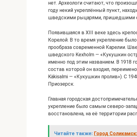
нет. Археологи считают, что произошл
году некий укреплённый пункт, наход
шведскими рыцарями, пришедшими сю
Появившаяся в XIII веке здесь крепо
Корелой. В то время укрепление был
прообраза современной Карелии. Шв
шведского Kexholm — «Кукушкин остро
именно под этим названием. В 1918 
состав которой он входил, переимено
Käkisalmi — «Кукушкин пролив»). С 19
Приозерск.
Главная городская достопримечательн
укрепление было самым северо-запа
восстановлена, на её территории рас
Читайте также:
Город Соликамск: