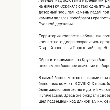
легенде, над болотами Карелии мигр
на ночевку. Охраняла стаю одна птица
дозорный засыпал, камень падал, при
камнем являлся прообразом крепости
Русской державы.
Территория крепости небольшая, поэт
крепостного двора сохранились сред
Старый арсенал и Пороховой погреб.
Обратите внимание на Круглую башн
века имела большое значение в обор
В самой башне можно ознакомиться 
башенных комнат. В XVIII-XIX веках 
были заключены жены и дети Емельян
Пугачевская. Здесь же ожидали своей
шел подземный ход длиной 1.5 км, се