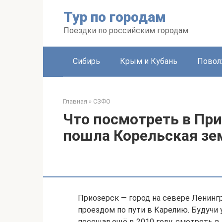
Перейти
Тур по городам
к
контенту
Поездки по российским городам
Сибирь
Крым и Кубань
Повол
Главная
»
СЗФО
Что посмотреть в При
пошла Корельская зе
Приозерск — город на севере Ленингр
проездом по пути в Карелию. Будучи 
посещал ещё в 2010 году, смотреть в