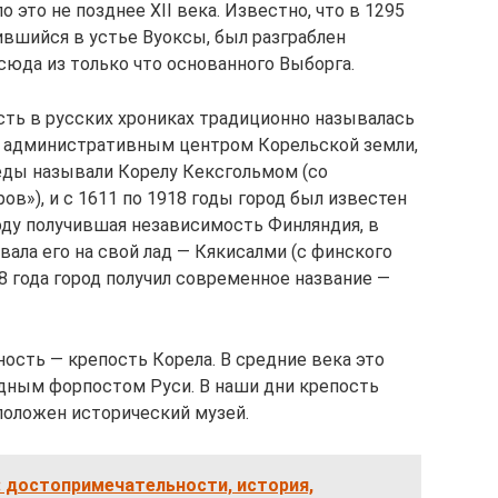
о это не позднее XII века. Известно, что в 1295
ившийся в устье Вуоксы, был разграблен
да из только что основанного Выборга.
сть в русских хрониках традиционно называлась
о административным центром Корельской земли,
еды называли Корелу Кексгольмом (со
в»), и с 1611 по 1918 годы город был известен
году получившая независимость Финляндия, в
вала его на свой лад — Кякисалми (с финского
48 года город получил современное название —
ость — крепость Корела. В средние века это
дным форпостом Руси. В наши дни крепость
положен исторический музей.
 достопримечательности, история,