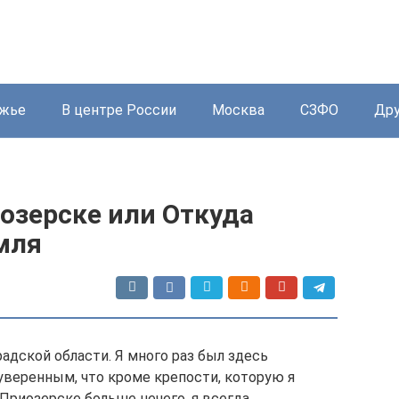
жье
В центре России
Москва
СЗФО
Дру
озерске или Откуда
мля
адской области. Я много раз был здесь
уверенным, что кроме крепости, которую я
 Приозерске больше нечего, я всегда