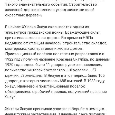
такого знаменательного события. Строительство
железной дороги изменило уклад жизни жителей
окрестных деревень.
В начале ХХ века Янаул оказывается одним из
эпицентров гражданской войны. Враждующие силы
притягивала железная дорога. Во времена НЭПа
недалеко от станции началось строительство складов,
мастерских, кооперативов и жилых домов.
Пристанционный посёлок постепенно разрастался и в
1922 году получил название Красный Октябрь, по данным
1920 года здесь было 11 дворов русского населения,
количество жителей составляло 110 человек – 57
мужчин, 53 женщины. В Янауле в этот период было 105
дворов, в которых числилось 685 жителей. В 1938 году
Янаул, Иванаево и пристанционный посёлок
объединились в рабочий посёлок, получивший название
Янаул.
Жители Янаула принимали участие в борьбе с немецко-
фашистскими захватчиками. 3 янаульца даже получили