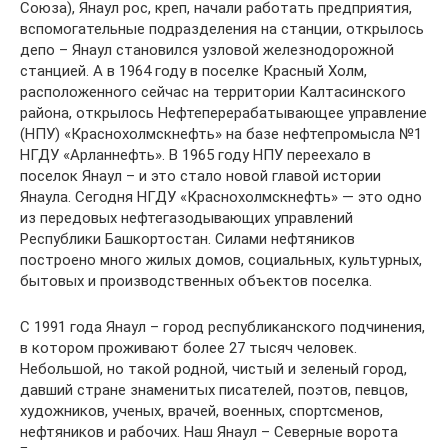
Союза), Янаул рос, креп, начали работать предприятия,
вспомогательные подразделения на станции, открылось
депо – Янаул становился узловой железнодорожной
станцией. А в 1964 году в поселке Красный Холм,
расположенного сейчас на территории Калтасинского
района, открылось Нефтеперерабатывающее управление
(НПУ) «Краснохолмскнефть» на базе нефтепромысла №1
НГДУ «Арланнефть». В 1965 году НПУ переехало в
поселок Янаул – и это стало новой главой истории
Янаула. Сегодня НГДУ «Краснохолмскнефть» — это одно
из передовых нефтегазодывающих управлений
Республики Башкортостан. Силами нефтяников
построено много жилых домов, социальных, культурных,
бытовых и производственных объектов поселка.
С 1991 года Янаул – город республиканского подчинения,
в котором проживают более 27 тысяч человек.
Небольшой, но такой родной, чистый и зеленый город,
давший стране знаменитых писателей, поэтов, певцов,
художников, ученых, врачей, военных, спортсменов,
нефтяников и рабочих. Наш Янаул – Северные ворота