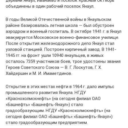
деревни Янаул, Иванаево и поселок Красный Октябрь
объединены в один рабочий поселок Янаул.
В годы Великой Отечественной войны в Янаульском
районе базировалась летная школа — был обустроен
аэродром и военный госпиталь. В октябре 1941 г. в Янаул
эвакуируется Московское военно-финансовое училище.
После открытия железнодорожного депо Янаул стал
узловой станцией. Построен кирпичный завод. В 1941-
1945 гг. на фронт ушли 10940 янаульцев, в живых
осталось 7359 участников боев, трое удостоены звания
Героев Советского Союза — В. Г. Лоскутов, Г. Х.
Хайдершин и М. И. Имаметдинов.
Открытие в этих местах нефти в 1964 г. дало импульс
промышленного развития Янаула. НГДУ
«Краснохолмскнефть» (на сегодня филиал ОАО
«Башнефть» «Башнефть-Янаул») стало
градообразующим. НГДУ «Краснохолмскнефть» (на
сегодня филиал ОАО «Башнефть» «Башнефть-Янаул»)
стало градообразующим предприятием.