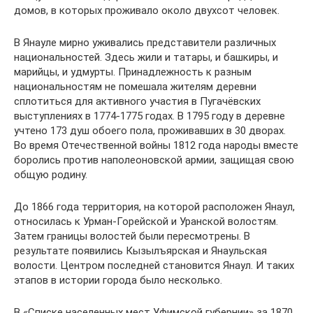
домов, в которых проживало около двухсот человек.
В Янауле мирно уживались представители различных
национальностей. Здесь жили и татары, и башкиры, и
марийцы, и удмурты. Принадлежность к разным
национальностям не помешала жителям деревни
сплотиться для активного участия в Пугачёвских
выступлениях в 1774-1775 годах. В 1795 году в деревне
учтено 173 душ обоего пола, проживавших в 30 дворах.
Во время Отечественной войны 1812 года народы вместе
боролись против наполеоновской армии, защищая свою
общую родину.
До 1866 года территория, на которой расположен Янаул,
относилась к Урман-Горейской и Уранской волостям.
Затем границы волостей были пересмотрены. В
результате появились Кызылъярская и Янаульская
волости. Центром последней становится Янаул. И таких
этапов в истории города было несколько.
В «Списке населенных мест Уфимской губернии» за 1870