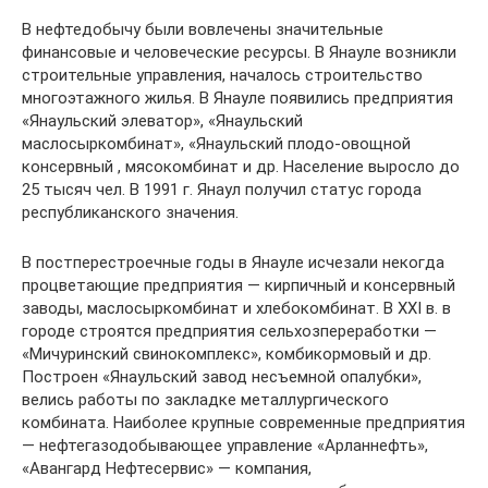
В нефтедобычу были вовлечены значительные
финансовые и человеческие ресурсы. В Янауле возникли
строительные управления, началось строительство
многоэтажного жилья. В Янауле появились предприятия
«Янаульский элеватор», «Янаульский
маслосыркомбинат», «Янаульский плодо-овощной
консервный , мясокомбинат и др. Население выросло до
25 тысяч чел. В 1991 г. Янаул получил статус города
республиканского значения.
В постперестроечные годы в Янауле исчезали некогда
процветающие предприятия — кирпичный и консервный
заводы, маслосыркомбинат и хлебокомбинат. В XXI в. в
городе строятся предприятия сельхозпереработки —
«Мичуринский свинокомплекс», комбикормовый и др.
Построен «Янаульский завод несъемной опалубки»,
велись работы по закладке металлургического
комбината. Наиболее крупные современные предприятия
— нефтегазодобывающее управление «Арланнефть»,
«Авангард Нефтесервис» — компания,