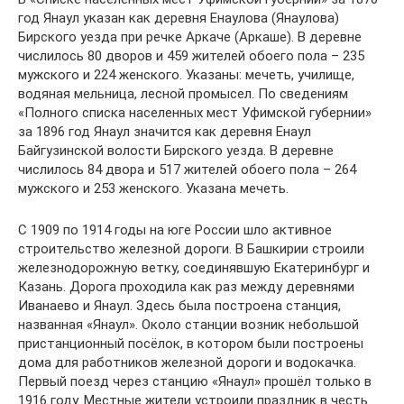
год Янаул указан как деревня Енаулова (Янаулова)
Бирского уезда при речке Аркаче (Аркаше). В деревне
числилось 80 дворов и 459 жителей обоего пола – 235
мужского и 224 женского. Указаны: мечеть, училище,
водяная мельница, лесной промысел. По сведениям
«Полного списка населенных мест Уфимской губернии»
за 1896 год Янаул значится как деревня Енаул
Байгузинской волости Бирского уезда. В деревне
числилось 84 двора и 517 жителей обоего пола – 264
мужского и 253 женского. Указана мечеть.
С 1909 по 1914 годы на юге России шло активное
строительство железной дороги. В Башкирии строили
железнодорожную ветку, соединявшую Екатеринбург и
Казань. Дорога проходила как раз между деревнями
Иванаево и Янаул. Здесь была построена станция,
названная «Янаул». Около станции возник небольшой
пристанционный посёлок, в котором были построены
дома для работников железной дороги и водокачка.
Первый поезд через станцию «Янаул» прошёл только в
1916 году. Местные жители устроили праздник в честь