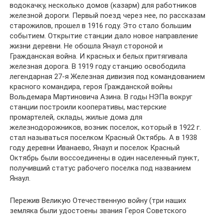
водокачку, несколько домов (казарм) для работников
железной дороги. Первый поезд через нее, по рассказам
старожилов, прошел в 1916 году. Это стало большим
событием. Открытие станции дало новое направление
жизни деревни. Не обошла Янаул стороной и
Гражданская война. И красных и белых притягивала
железная дорога. В 1919 году станцию освободила
легендарная 27-я Железная дивизия под командованием
красного командира, героя Гражданской войны
Вольдемара Мартиновича Азина. В годы НЭПа вокруг
станции построили кооперативы, мастерские
промартелей, склады, жилые дома для
железнодорожников, возник поселок, который в 1922 г.
стал называться поселком Красный Октябрь. А в 1938
году деревни Иванаево, Янаул и поселок Красный
Октябрь были воссоединены в один населенный пункт,
получивший статус рабочего поселка под названием
Янаул.
Пережив Великую Отечественную войну (три наших
земляка были удостоены звания Героя Советского