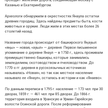
проходит железная дорога, соединяющая Москву с
Казанью и Екатеринбургом.
Археологи обнаружили в окрестностях Янаула остатки
древних городищ. Здесь найдены предметы быта, кости
животных и оружие. Люди жили в этих местах более 26
столетий назад.
Название города происходит от башкирского Яңауыл:
«яңы» — новая, «ауыл» — деревня. Первое письменное
упоминание о деревне Янаул — в 1750 г., здесь проживали
преимущественно башкиры, которые занимались
земледелием, скотоводством и пчеловодством. До
1770-х гг. деревня в русскоязычных источниках
называлась «Новая», но так как местное население
называло ее «Янаул», осталась в истории и как «Янаево».
По данным переписи в 1795 г. население — 173 чел. при 30
дворах, 1859 г. — 461 чел. при 85 дворах. До 1866 г.
территория входила в Уранскую и Урман-Гарейскую
волости Осинской дороги. После реформирования