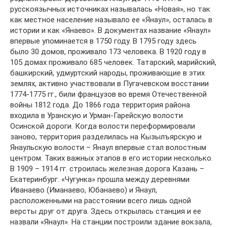
русскоязычных источниках называлась «Новая», но так
как местное население называло ее «Янаул», осталась в
истории и как «Янаево». В документах название «Янаул»
впервые упоминается в 1750 году. В 1795 году здесь
было 30 домов, проживало 173 человека. В 1920 году в
105 домах проживало 685 человек. Татарский, марийский,
башкирский, удмуртский народы, проживающие в этих
землях, активно участвовали в Пугачевском восстании
1774-1775 гг., били французов во время Отечественной
войны 1812 года. До 1866 года территория района
входила в Уранскую и Урман-Гарейскую волости
Осинской дороги. Когда волости переформировали
заново, территория разделилась на Кызылъярскую и
Янаульскую волости – Янаул впервые стал волостным
центром. Таких важных этапов в его истории несколько.
В 1909 – 1914 гг. строилась железная дорога Казань –
Екатеринбург. «Чугунка» прошла между деревнями
Иванаево (Иманаево, Юбанаево) и Янаул,
расположенными на расстоянии всего лишь одной
версты друг от друга. Здесь открылась станция и ее
назвали «Янаул». На станции построили здание вокзала,