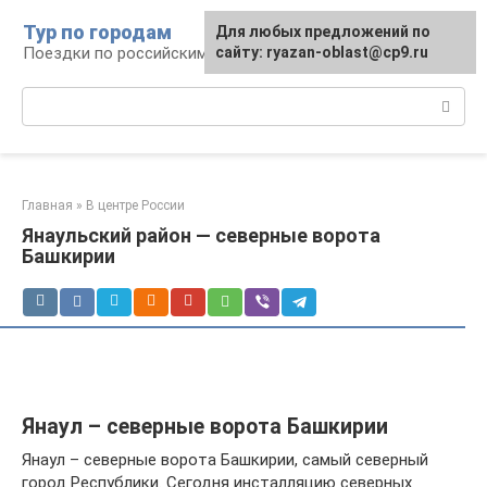
Перейти
Тур по городам
Для любых предложений по
к
Поездки по российским городам
сайту: ryazan-oblast@cp9.ru
контенту
Поиск:
Главная
»
В центре России
Янаульский район — северные ворота
Башкирии
Янаул – северные ворота Башкирии
Янаул – северные ворота Башкирии, самый северный
город Республики. Сегодня инсталляцию северных