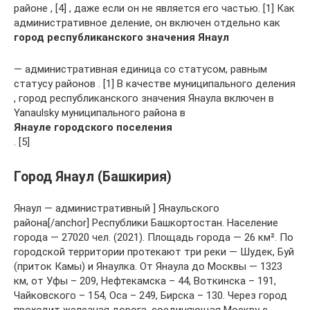
районе , [4] , даже если он не является его частью. [1] Как
административное деление, он включен отдельно как
город республиканского значения Янаул
— административная единица со статусом, равным
статусу районов . [1] В качестве муниципального деления
, город республиканского значения Янаула включен в
Yanaulsky муниципального района в
Янауле городского поселения
. [5]
Город Янаул (Башкирия)
Янаул — административный ] Янаульского
района[/anchor] Республики Башкортостан. Население
города — 27020 чел. (2021). Площадь города — 26 км². По
городской территории протекают три реки — Шудек, Буй
(приток Камы) и Янаулка. От Янаула до Москвы — 1323
км, от Уфы – 209, Нефтекамска – 44, Воткинска – 191,
Чайковского – 154, Оса – 249, Бирска – 130. Через город