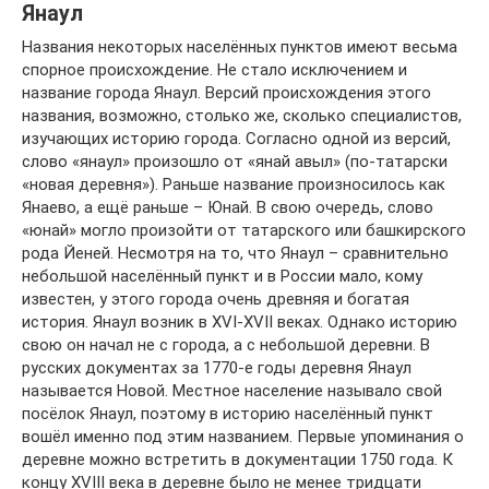
Янаул
Названия некоторых населённых пунктов имеют весьма
спорное происхождение. Не стало исключением и
название города Янаул. Версий происхождения этого
названия, возможно, столько же, сколько специалистов,
изучающих историю города. Согласно одной из версий,
слово «янаул» произошло от «янай авыл» (по-татарски
«новая деревня»). Раньше название произносилось как
Янаево, а ещё раньше – Юнай. В свою очередь, слово
«юнай» могло произойти от татарского или башкирского
рода Йеней. Несмотря на то, что Янаул – сравнительно
небольшой населённый пункт и в России мало, кому
известен, у этого города очень древняя и богатая
история. Янаул возник в XVI-XVII веках. Однако историю
свою он начал не с города, а с небольшой деревни. В
русских документах за 1770-е годы деревня Янаул
называется Новой. Местное население называло свой
посёлок Янаул, поэтому в историю населённый пункт
вошёл именно под этим названием. Первые упоминания о
деревне можно встретить в документации 1750 года. К
концу XVIII века в деревне было не менее тридцати