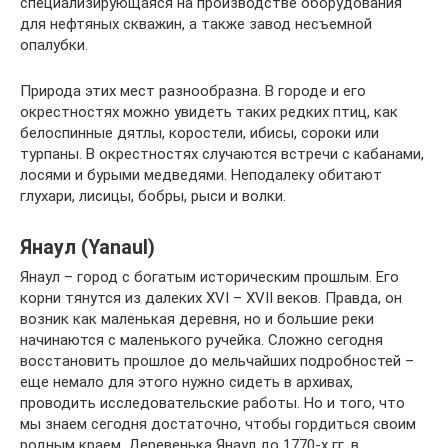
специализирующаяся на производстве оборудования
для нефтяных скважин, а также завод несъемной
опалубки.
Природа этих мест разнообразна. В городе и его
окрестностях можно увидеть таких редких птиц, как
белоспинные дятлы, коростели, ибисы, сороки или
турпаны. В окрестностях случаются встречи с кабанами,
лосями и бурыми медведями. Неподалеку обитают
глухари, лисицы, бобры, рыси и волки.
Янаул (Yanaul)
Янаул – город с богатым историческим прошлым. Его
корни тянутся из далеких XVI – XVII веков. Правда, он
возник как маленькая деревня, но и большие реки
начинаются с маленького ручейка. Сложно сегодня
восстановить прошлое до мельчайших подробностей –
еще немало для этого нужно сидеть в архивах,
проводить исследовательские работы. Но и того, что
мы знаем сегодня достаточно, чтобы гордиться своим
родным краем. Деревенька Янаул до 1770-х гг. в