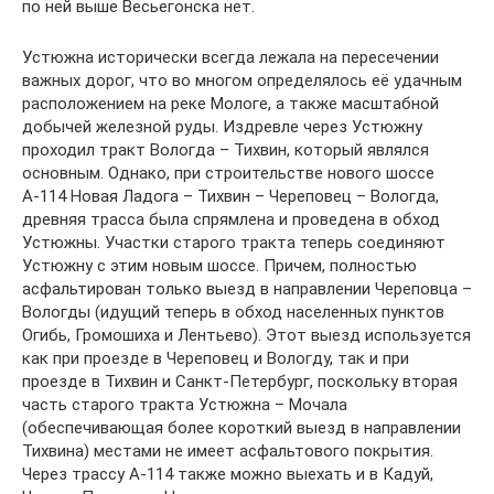
по ней выше Весьегонска нет.
Устюжна исторически всегда лежала на пересечении
важных дорог, что во многом определялось её удачным
расположением на реке Мологе, а также масштабной
добычей железной руды. Издревле через Устюжну
проходил тракт Вологда – Тихвин, который являлся
основным. Однако, при строительстве нового шоссе
А-114 Новая Ладога – Тихвин – Череповец – Вологда,
древняя трасса была спрямлена и проведена в обход
Устюжны. Участки старого тракта теперь соединяют
Устюжну с этим новым шоссе. Причем, полностью
асфальтирован только выезд в направлении Череповца –
Вологды (идущий теперь в обход населенных пунктов
Огибь, Громошиха и Лентьево). Этот выезд используется
как при проезде в Череповец и Вологду, так и при
проезде в Тихвин и Санкт-Петербург, поскольку вторая
часть старого тракта Устюжна – Мочала
(обеспечивающая более короткий выезд в направлении
Тихвина) местами не имеет асфальтового покрытия.
Через трассу А-114 также можно выехать и в Кадуй,