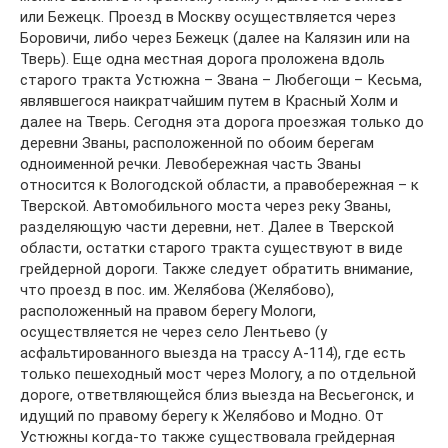
или Бежецк. Проезд в Москву осуществляется через
Боровичи, либо через Бежецк (далее на Калязин или на
Тверь). Еще одна местная дорога проложена вдоль
старого тракта Устюжна – Звана – Любегощи – Кесьма,
являвшегося наикратчайшим путем в Красный Холм и
далее на Тверь. Сегодня эта дорога проезжая только до
деревни Званы, расположенной по обоим берегам
одноименной речки. Левобережная часть Званы
относится к Вологодской области, а правобережная – к
Тверской. Автомобильного моста через реку Званы,
разделяющую части деревни, нет. Далее в Тверской
области, остатки старого тракта существуют в виде
грейдерной дороги. Также следует обратить внимание,
что проезд в пос. им. Желябова (Желябово),
расположенный на правом берегу Мологи,
осуществляется не через село Лентьево (у
асфальтированного выезда на трассу А-114), где есть
только пешеходный мост через Мологу, а по отдельной
дороге, ответвляющейся близ выезда на Весьегонск, и
идущий по правому берегу к Желябово и Модно. От
Устюжны когда-то также существовала грейдерная