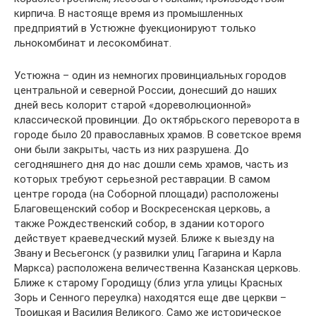
кирпича. В настояще время из промышленных
предприятий в Устюжне фуекционируют только
льнокомбинат и лесокомбинат.
Устюжна – один из немногих провинциальных городов
центральной и северной России, донесший до наших
дней весь колорит старой «дореволюционной»
классической провинции. До октябрьского переворота в
городе было 20 православных храмов. В советское время
они были закрыты, часть из них разрушена. До
сегодняшнего дня до нас дошли семь храмов, часть из
которых требуют серьезной реставрации. В самом
центре города (на Соборной площади) расположены
Благовещенский собор и Воскресенская церковь, а
также Рождественский собор, в здании которого
действует краеведческий музей. Ближе к выезду на
Звану и Весьегонск (у развилки улиц Гагарина и Карла
Маркса) расположена величественна Казанская церковь.
Ближе к старому Городищу (близ угла улицы Красных
Зорь и Сенного переулка) находятся еще две церкви –
Троицкая и Василия Великого. Само же историческое