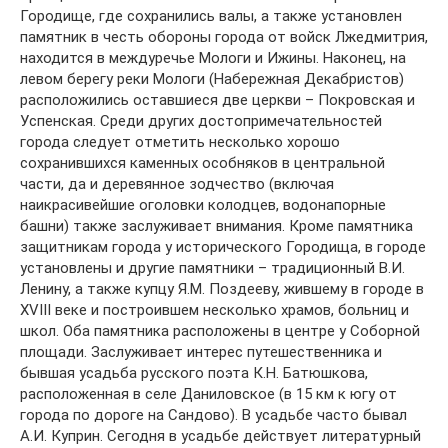
Городище, где сохранились валы, а также установлен
памятник в честь обороны города от войск Лжедмитрия,
находится в междуречье Мологи и Ижины. Наконец, на
левом берегу реки Мологи (Набережная Декабристов)
расположились оставшиеся две церкви – Покровская и
Успенская. Среди других достопримечательностей
города следует отметить несколько хорошо
сохранившихся каменных особняков в центральной
части, да и деревянное зодчество (включая
наикрасивейшие оголовки колодцев, водонапорные
башни) также заслуживает внимания. Кроме памятника
защитникам города у исторического Городища, в городе
установлены и другие памятники – традиционный В.И.
Ленину, а также купцу Я.М. Поздееву, жившему в городе в
XVIII веке и построившем несколько храмов, больниц и
школ. Оба памятника расположены в центре у Соборной
площади. Заслуживает интерес путешественника и
бывшая усадьба русского поэта К.Н. Батюшкова,
расположенная в селе Даниловское (в 15 км к югу от
города по дороге на Сандово). В усадьбе часто бывал
А.И. Куприн. Сегодня в усадьбе действует литературный