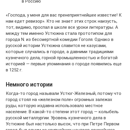
в Россию
«Господа, у меня для вас пренеприятнейшее известие! К
нам едет ревизор». Кто не знает этих строк наизусть,
тот, видимо, проспал в школе все уроки литературы. А
между тем именно Устюжна стала прототипом для
города N. из бессмертной комедии Гоголя. Однако в
русской истории Устюжна славится не казусами,
которые случались в городе, а давними традициями
кузнечного дела, горной промышленностью и богатой
историей — первые упоминания о городе появились еще
в 1252 г.
Немного истории
Когда-то город называли Устюг-Железный, потому что
город стоял на «железном поле» огромных залежах
руды, которую издавна использовало местное
население. В какой-то степени этот город — колыбель
русской металлургии. Уровень кузнечного дела в
Устюжне был настолько высок, что при Петре Первом
город был одним из крупнейших центров оружейного