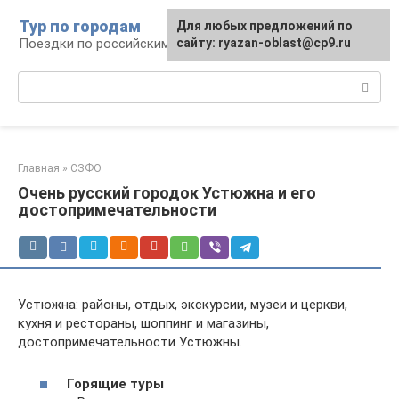
Перейти
Тур по городам
Для любых предложений по
к
Поездки по российским городам
сайту: ryazan-oblast@cp9.ru
контенту
Поиск:
Главная
»
СЗФО
Очень русский городок Устюжна и его
достопримечательности
Устюжна: районы, отдых, экскурсии, музеи и церкви,
кухня и рестораны, шоппинг и магазины,
достопримечательности Устюжны.
Горящие туры