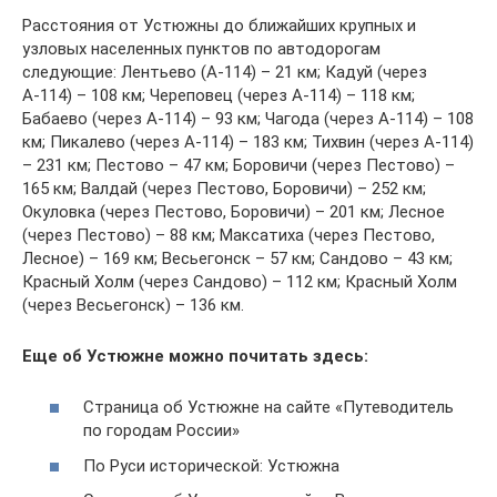
Расстояния от Устюжны до ближайших крупных и
узловых населенных пунктов по автодорогам
следующие: Лентьево (А-114) – 21 км; Кадуй (через
А-114) – 108 км; Череповец (через А-114) – 118 км;
Бабаево (через А-114) – 93 км; Чагода (через А-114) – 108
км; Пикалево (через А-114) – 183 км; Тихвин (через А-114)
– 231 км; Пестово – 47 км; Боровичи (через Пестово) –
165 км; Валдай (через Пестово, Боровичи) – 252 км;
Окуловка (через Пестово, Боровичи) – 201 км; Лесное
(через Пестово) – 88 км; Максатиха (через Пестово,
Лесное) – 169 км; Весьегонск – 57 км; Сандово – 43 км;
Красный Холм (через Сандово) – 112 км; Красный Холм
(через Весьегонск) – 136 км.
Еще об Устюжне можно почитать здесь:
Страница об Устюжне на сайте «Путеводитель
по городам России»
По Руси исторической: Устюжна