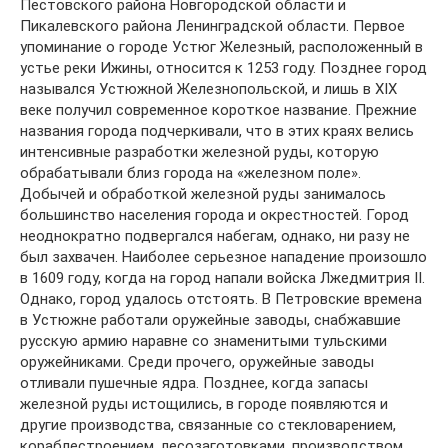
Пестовского района Новгородской области и
Пикалевского района Ленинградской области. Первое
упоминание о городе Устюг Железный, расположенный в
устье реки Ижины, относится к 1253 году. Позднее город
назывался Устюжной Железнопольской, и лишь в XIX
веке получил современное короткое название. Прежние
названия города подчеркивали, что в этих краях велись
интенсивные разработки железной руды, которую
обрабатывали близ города на «железном поле».
Добычей и обработкой железной руды занималось
большинство населения города и окрестностей. Город
неоднократно подвергался набегам, однако, ни разу не
был захвачен. Наиболее серьезное нападение произошло
в 1609 году, когда на город напали войска Лжедмитрия II.
Однако, город удалось отстоять. В Петровские времена
в Устюжне работали оружейные заводы, снабжавшие
русскую армию наравне со знаменитыми тульскими
оружейниками. Среди прочего, оружейные заводы
отливали пушечные ядра. Позднее, когда запасы
железной руды истощились, в городе появляются и
другие производства, связанные со стекловарением,
кораблестроением, лесозаготовками, производством