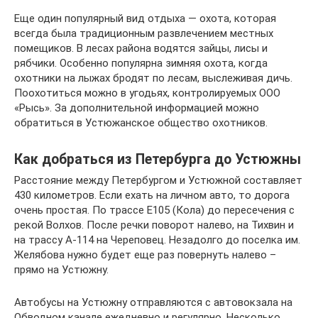
Еще один популярный вид отдыха — охота, которая
всегда была традиционным развлечением местных
помещиков. В лесах района водятся зайцы, лисы и
рябчики. Особенно популярна зимняя охота, когда
охотники на лыжах бродят по лесам, выслеживая дичь.
Поохотиться можно в угодьях, контролируемых ООО
«Рысь». За дополнительной информацией можно
обратиться в Устюжанское общество охотников.
Как добраться из Петербурга до Устюжны
Расстояние между Петербургом и Устюжной составляет
430 километров. Если ехать на личном авто, то дорога
очень простая. По трассе Е105 (Кола) до пересечения с
рекой Волхов. После речки поворот налево, на Тихвин и
на трассу А-114 на Череповец. Незадолго до поселка им.
Желябова нужно будет еще раз повернуть налево –
прямо на Устюжну.
Автобусы на Устюжну отправляются с автовокзала на
Обводном канале ежедневно и регулярно. Несколько