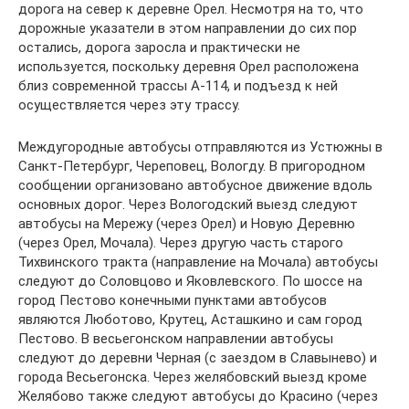
дорога на север к деревне Орел. Несмотря на то, что
дорожные указатели в этом направлении до сих пор
остались, дорога заросла и практически не
используется, поскольку деревня Орел расположена
близ современной трассы А-114, и подъезд к ней
осуществляется через эту трассу.
Междугородные автобусы отправляются из Устюжны в
Санкт-Петербург, Череповец, Вологду. В пригородном
сообщении организовано автобусное движение вдоль
основных дорог. Через Вологодский выезд следуют
автобусы на Мережу (через Орел) и Новую Деревню
(через Орел, Мочала). Через другую часть старого
Тихвинского тракта (направление на Мочала) автобусы
следуют до Соловцово и Яковлевского. По шоссе на
город Пестово конечными пунктами автобусов
являются Люботово, Крутец, Асташкино и сам город
Пестово. В весьегонском направлении автобусы
следуют до деревни Черная (с заездом в Славынево) и
города Весьегонска. Через желябовский выезд кроме
Желябово также следуют автобусы до Красино (через