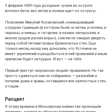
3 февраля 1609 года дозорные «учали во остроге
всполох бити, яко литва и поляки идет ко острогу».
Полковник Микулай Косаковский, командовавший
отрядом тушинцев (в котором были «и литва, и поляки, и
черкасы, и немцы, и татарове, и казаки запороския, и
многих градов руския воры»), совсем не ожидал увидеть
перед собой пятиметровых бревенчатых стен. Еще
только месяц назад ему доносили, что Устюжна не
имеет укреплений и раздобыться в ней провизией и иным
припасом будет нетрудно. И вот — на тебе.
Первый приступ «воровских людей» провалился. Но так
просто сдаваться они не собирались — разграбив и
попалив дома и храмы, оставшиеся вне крепостных стен,
отошли.
Расцвет
К этому времени в Московском княжестве произошли
перемены, коренным образом повлиявшие на жизнь