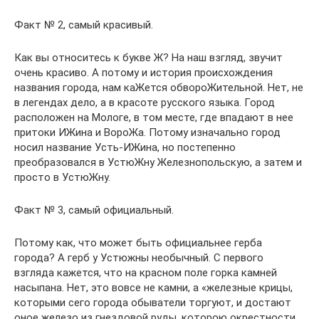
Факт № 2, самый красивый.
Как вы относитесь к букве Ж? На наш взгляд, звучит
очень красиво. А потому и история происхождения
названия города, нам каЖется обвороЖительной. Нет, не
в легендах дело, а в красоте русского языка. Город
расположен на Мологе, в том месте, где впадают в нее
притоки ИЖина и ВороЖа. Потому изначально город
носил название Усть-ИЖина, но постепенно
преобразовался в УстюЖну Железнопольскую, а затем и
просто в УстюЖну.
Факт № 3, самый официальный.
Потому как, что может быть официальнее герба
города? А герб у Устюжны необычный. С первого
взгляда кажется, что на красном поле горка камней
насыпана. Нет, это вовсе не камни, а «железные крицы,
которыми сего города обыватели торгуют, и достают
оное железо из гнездовой руды, которою окрестности