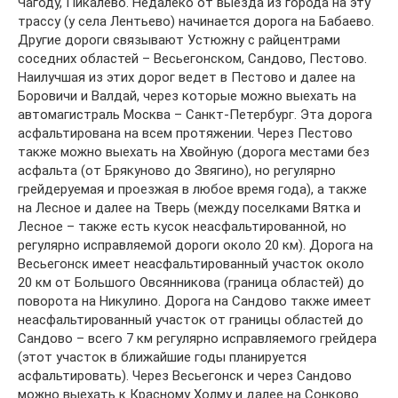
Чагоду, Пикалево. Недалеко от выезда из города на эту
трассу (у села Лентьево) начинается дорога на Бабаево.
Другие дороги связывают Устюжну с райцентрами
соседних областей – Весьегонском, Сандово, Пестово.
Наилучшая из этих дорог ведет в Пестово и далее на
Боровичи и Валдай, через которые можно выехать на
автомагистраль Москва – Санкт-Петербург. Эта дорога
асфальтирована на всем протяжении. Через Пестово
также можно выехать на Хвойную (дорога местами без
асфальта (от Брякуново до Звягино), но регулярно
грейдеруемая и проезжая в любое время года), а также
на Лесное и далее на Тверь (между поселками Вятка и
Лесное – также есть кусок неасфальтированной, но
регулярно исправляемой дороги около 20 км). Дорога на
Весьегонск имеет неасфальтированный участок около
20 км от Большого Овсянникова (граница областей) до
поворота на Никулино. Дорога на Сандово также имеет
неасфальтированный участок от границы областей до
Сандово – всего 7 км регулярно исправляемого грейдера
(этот участок в ближайшие годы планируется
асфальтировать). Через Весьегонск и через Сандово
можно выехать к Красному Холму и далее на Сонково