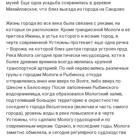
музей. Еще одна усадьба сохранилась в деревне
Михайловское, что близ выезда из города на Сандово.
Жизнь города во все века была связана с реками, на
которых он расположен. Кроме грандиозной Мологи и её
притока Ижины, в устье которого и возник город, в
черте современной Устюжны протекает еще одна речка
– Ворожа, на которой близ центра города устроен пруд.
Река Молога сегодня практически несудоходна, хотя в
более древние времена всегда являлась крупной
транспортной артерией. По ней перевозились различные
грузы к городам Мологи и Рыбинску, откуда
отправлялись вниз или вверх по Волге, либо вверх по
Шексне к Белоозеру. После заполнения Рыбинского
водохранилища, когда образовался Мологский залив,
подтопивший большую территорию в окрестностях
соседнего города Весьегонска (включая и часть самого
города), уровень воды в реке повысился и в черте
Устюжны, что сделало Мологу судоходной и по
современным меркам. Однако, в последние годы, Молога
заметно обмелела, и сегодня регулярного судоходства