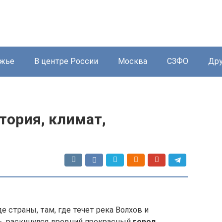
жье
В центре России
Москва
СЗФО
Дру
тория, климат,
е страны, там, где течет река Волхов и
ь, раскинулся древний прекрасный
город