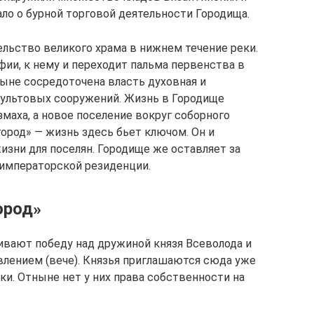
ло о бурной торговой деятельности Городища.
ельство великого храма в нижнем течение реки.
ии, к нему и переходит пальма первенства в
ныне сосредоточена власть духовная и
культовых сооружений. Жизнь в Городище
змаха, а новое поселение вокруг соборного
ород» — жизнь здесь бьет ключом. Он и
зни для поселян. Городище же оставляет за
 императорской резиденции.
ород»
вают победу над дружиной князя Всеволода и
влением (вече). Князья приглашаются сюда уже
ики. Отныне нет у них права собственности на