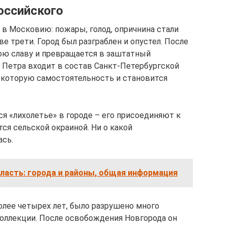
оссийского
в Московию: пожары, голод, опричнина стали
е трети. Город был разграблен и опустел. После
ою славу и превращается в заштатный
 Петра входит в состав Санкт-Петербургской
некоторую самостоятельность и становится
я «лихолетье» в городе – его присоединяют к
тся сельской окраиной. Ни о какой
ась.
ласть: города и районы, общая информация
олее четырех лет, было разрушено много
оллекции. После освобождения Новгорода он