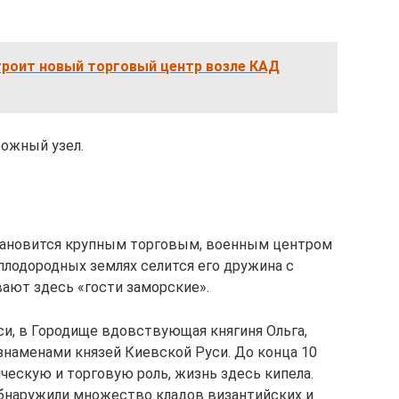
троит новый торговый центр возле КАД
ожный узел.
тановится крупным торговым, военным центром
плодородных землях селится его дружина с
вают здесь «гости заморские».
си, в Городище вдовствующая княгиня Ольга,
знаменами князей Киевской Руси. До конца 10
ческую и торговую роль, жизнь здесь кипела.
обнаружили множество кладов византийских и