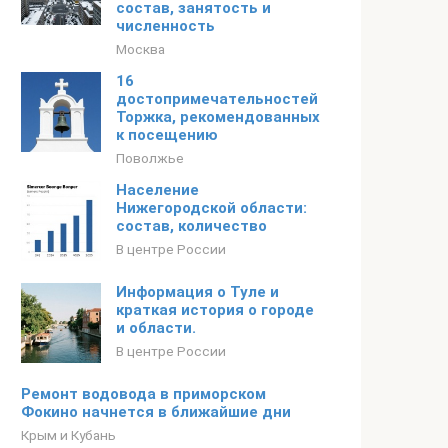
состав, занятость и
численность
Москва
16
достопримечательностей
Торжка, рекомендованных
к посещению
Поволжье
Население
Нижегородской области:
состав, количество
В центре России
Информация о Туле и
краткая история о городе
и области.
В центре России
Ремонт водовода в приморском
Фокино начнется в ближайшие дни
Крым и Кубань