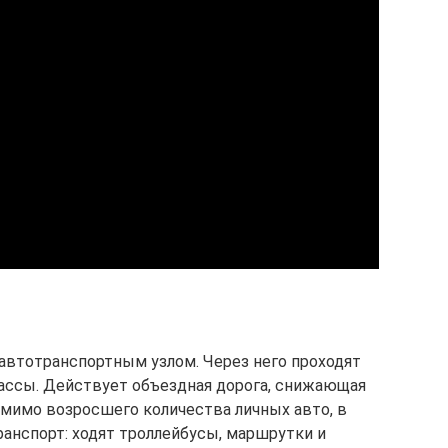
автотранспортным узлом. Через него проходят
ассы. Действует объездная дорога, снижающая
омимо возросшего количества личных авто, в
анспорт: ходят троллейбусы, маршрутки и