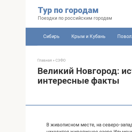
Перейти
Тур по городам
к
контенту
Поездки по российским городам
Сибирь
Крым и Кубань
Повол
Главная
»
СЗФО
Великий Новгород: ис
интересные факты
В живописном месте, на северо-запад
находится живописное озеро Ильмен