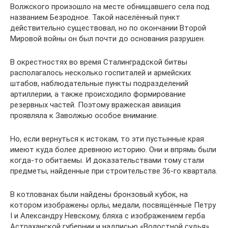
Волжского произошло на месте обнищавшего села под
названием Безродное. Такой населённый пункт
действительно существовал, но по окончании Второй
Мировой войны он был почти до основания разрушен.
В окрестностях во время Сталинградской битвы
располагалось несколько госпиталей и армейских
штабов, наблюдательные пункты подразделений
артиллерии, а также происходило формирование
резервных частей. Поэтому вражеская авиация
проявляла к Заволжью особое внимание.
Но, если вернуться к истокам, то эти пустынные края
имеют куда более древнюю историю. Они и впрямь были
когда-то обитаемы. И доказательствами тому стали
предметы, найденные при строительстве 36-го квартала.
В котлованах были найдены бронзовый кубок, на
котором изображены орлы, медали, посвящённые Петру
I и Александру Невскому, бляха с изображением герба
Астраханской губернии и надписью «Волостной судья»,