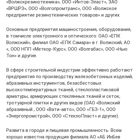
«Волжскрезинотехника», ООО «Интов-Эласт», ЗАО
«ВРШРЗ», ООО «Волгопромтранс», ООО «Волжское
предприятие резинотехнических товаров» и других.
Основные предприятия машиностроения, оборудования,
в томчисле электронного и оптического: ОАО «ЕПК
Волжский», филиал ОАО «ЕПК Самара» в г. Волжский, АО
«, ООО НПП «Метеор-Курс», ООО «Волгабас», ООО «Нью
Тон» и другие.
В сфере строительной индустрии эффективно работают
предприятия по производству железобетонных изделий,
абразивных инструментов, безасбестовых
высокотемпературных тканей, стеклопластиковой
арматуры, армирующих стеклянных тканей и сеток,
тротуарной плитки и других видов (ОАО «Волжский
абразивный , ООО «Вати-авто», ООО «ГБЗ-1», ООО
«Энергопромстрой», ООО «СтеклоПласт» и другие).
Развита в городе и пищевая промышленность. Всем
хорошо известна продукция филиала АО «АБ ИнБев