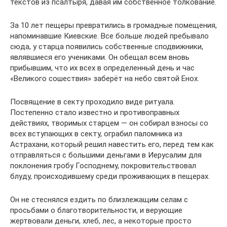
текстов из псалтыря, давая им собственное толкование.
За 10 лет пещеры превратились в громадные помещения,
напоминавшие Киевские. Все больше людей пребывало
сюда, у старца появились собственные сподвижники,
являвшиеся его учениками. Он обещал всем вновь
прибывшим, что их всех в определенный день и час
«Великого сошествия» заберёт на небо святой Енох.
Посвящение в секту проходило виде ритуала.
Постепенно стало известно и противоправных
действиях, творимых старцем — он собирал взносы со
всех вступающих в секту, ограбил паломника из
Астрахани, который решил навестить его, перед тем как
отправляться с большими деньгами в Иерусалим для
поклонения гробу Господнему, покровительствовал
блуду, происходившему среди проживающих в пещерах.
Он не стеснялся ездить по близлежащим селам с
просьбами о благотворительности, и верующие
жертвовали деньги, хлеб, лес, а некоторые просто