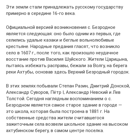
Эти земли стали принадлежать русскому государству
примерно в середине 16-го века.
Официальной версией возникновения с. Безродное
является следующая: оно было одним из первых, где
селились удалые казаки и беглые вольнолюбивые
крестьяне. Народные предания гласят, что возникло
село в 1607 г., после того, как произошло неудачное
восстание против Василия Шуйского. Жители Царицына,
пытаясь избежать расправы, бежали за Волгу, на берега
реки Ахтубы, основав здесь Верхний Безродный городок.
В этих землях побывали Степан Разин, Дмитрий Донской,
Александр Суворов, Пётр I, Александр Невский и Лев
Толстой. Сегодня наглядным воспоминанием о с.
Безродном является самое старое здание в городе —
это школа, которая была построена в 1881 г. На
собственные средства жители считавшегося
зажиточным села возвели школьное здание на высоком
ахтубинском берегу, в самом центре поселка.