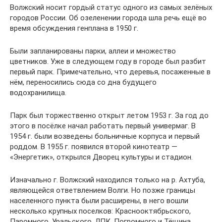
Волжский носит гордый статус одного из самых зелёных
городов России. Об озеленении города шла речь ещё во
время обсуждения генплана в 1950 г.
Были запланированы парки, аллеи и множество
цветников. Уже в следующем году в городе был разбит
первый парк. Примечательно, что деревья, посаженные в
нём, переносились сюда со дна будущего
водохранилища.
Парк был торжественно открыт летом 1953 г. За год до
этого в посёлке начал работать первый универмаг. В
1954 г. были возведены больничные корпуса и первый
роддом. В 1955 г. появился второй кинотеатр —
«Энергетик», открылся Дворец культуры и стадион.
Изначально г. Волжский находился только на р. Ахтуба,
являющейся ответвлением Волги. Но позже границы
населенного пункта были расширены, в него вошли
несколько крупных поселков: Краснооктябрьского,
Паромного, Уральского, ЛПК, Погромного и Тёщина.