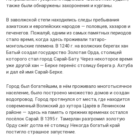
также были обнаружены захоронения и курганы.
В заволжской степи находились следы пребывания
азиатских и европейских народов — половцев, хазаров и
печенегов. Пожалуй, одним из самых памятных периодов
стало время, когда здесь проживали татаро-
монгольские племена. В 1240 г. на волжских берегах хан
Батый создал государство Золотая Орда, столицей
которого стал город Сарай-Бату. Через некоторое время
уже другой хан — Берке перенёс столицу берега р. Ахтуба
и дал ей имя Сарай-Берке.
Город был богатейшим, в нём проживало многотысячное
население, было построено множество домов и создан
водопровод. Город протянулся от места, где находится
современный Волжский до хутора Царёв в Ленинском
районе — здесь на память о прежних временах остался
посёлок Сарай. В 1395 г. Тамерлан разгромил золотую
Орду сжёг дотла её столицу. Некогда богатый край
постигло страшное запустение.