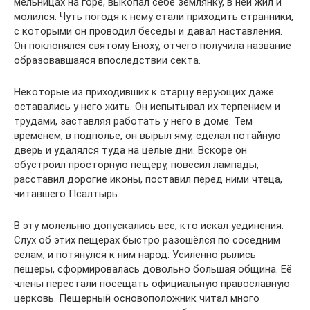
мельницах на горе, выкопал себе землянку, в ней жил и
молился. Чуть погодя к нему стали приходить странники,
с которыми он проводил беседы и давал наставления.
Он поклонялся святому Еноху, отчего получила название
образовавшаяся впоследствии секта.
Некоторые из приходивших к старцу верующих даже
оставались у него жить. Он испытывал их терпением и
трудами, заставляя работать у него в доме. Тем
временем, в подполье, он вырыл яму, сделал потайную
дверь и удалялся туда на целые дни. Вскоре он
обустроил просторную пещеру, повесил лампады,
расставил дорогие иконы, поставил перед ними чтеца,
читавшего Псалтырь.
В эту молельню допускались все, кто искал уединения.
Слух об этих пещерах быстро разошёлся по соседним
селам, и потянулся к ним народ. Усиленно рылись
пещеры, сформировалась довольно большая община. Её
члены перестали посещать официальную православную
церковь. Пещерный основоположник читал много