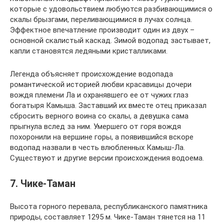
которые с удовольствием любуются разбивающимися о
скалы брызгами, переливающимися в лучах солнца.
Эффектное впечатление производит один из двух –
основной скалистый каскад. Зимой водопад застывает,
капли становятся ледяными кристалликами.
Легенда объясняет происхождение водопада
романтической историей любви красавицы дочери
вождя племени Ла и охранявшего ее от чужих глаз
богатыря Камыша. Заставший их вместе отец приказал
сбросить верного воина со скалы, а девушка сама
прыгнула вслед за ним. Умершего от горя вождя
похоронили на вершине горы, а появившийся вскоре
водопад назвали в честь влюбленных Камыш-Ла.
Существуют и другие версии происхождения водоема.
7. Чике-Таман
Высота горного перевала, республиканского памятника
природы, составляет 1295 м. Чике-Таман тянется на 11