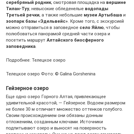
серебряный родник
, смотровая площадка на
вершине
Тилан-Туу
, невысокие обледенелые
водопады
Третьей речки
, а также небольшие
музеи Артыбаша
и
зоопарк базы «Эдельвейс»
. Кроме того, с экскурсией
можно отправиться в заповедное
село Яйлю
, чтобы
полюбоваться панорамой средней части озера и
посетить маршрут
Алтайского биосферного
заповедника
.
Подробнее: Телецкое озеро
Телецкое озеро Фото: © Galina Gorshenina
Гейзерное озеро
Еще одно озеро Горного Алтая, привлекающее
удивительной красотой, — Гейзерное. Водоем размером
не более 30 м отличает множество оттенков голубого.
Своим происхождением они обязаны донным
отложениям, созданным ключами. Источники
подпитывают озеро и выносят на поверхность