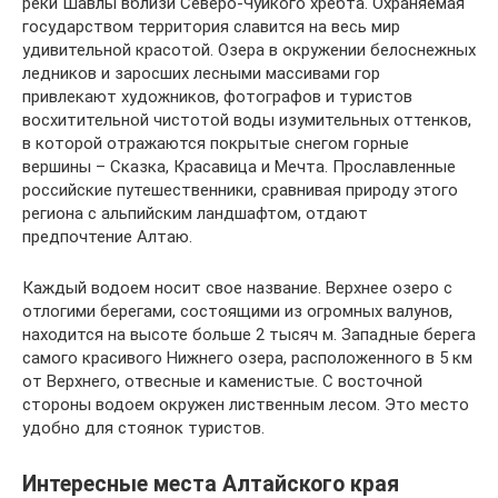
реки Шавлы вблизи Северо-Чуйкого хребта. Охраняемая
государством территория славится на весь мир
удивительной красотой. Озера в окружении белоснежных
ледников и заросших лесными массивами гор
привлекают художников, фотографов и туристов
восхитительной чистотой воды изумительных оттенков,
в которой отражаются покрытые снегом горные
вершины – Сказка, Красавица и Мечта. Прославленные
российские путешественники, сравнивая природу этого
региона с альпийским ландшафтом, отдают
предпочтение Алтаю.
Каждый водоем носит свое название. Верхнее озеро с
отлогими берегами, состоящими из огромных валунов,
находится на высоте больше 2 тысяч м. Западные берега
самого красивого Нижнего озера, расположенного в 5 км
от Верхнего, отвесные и каменистые. С восточной
стороны водоем окружен лиственным лесом. Это место
удобно для стоянок туристов.
Интересные места Алтайского края