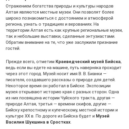
Отражением богатства природы и культуры народов
Алтая являются местные музеи. Они позволят более
широко познакомиться с достоянием и атмосферой
региона, узнать о традициях и верованиях. На
территории Алтая есть как крупные региональные музеи,
так и небольшие выставки, сделанные энтузиастами.
Обратим внимание на те, что уже заслужили признание
гостей.
Прежде всего, отметим
Краеведческий музей Бийска
,
ведь если вы едете на машине, путь наверняка проходит
через этот город. Музей носит имя В. В. Бианки —
писателя, создавшего рассказы о природе для детей.
Некоторое время он работал в Бийске. Экспозиции
музея открывают историю края с разных сторон. Одна
из них посвящена истории Чуйского тракта, другая —
природе Алтая, третья — времени скифов, другие —
Бийску крепостному и купеческому, местной истории и
культуре XX в. По дороге из Бийска будет и
Музей
Василия Шукшина в Сростках
.