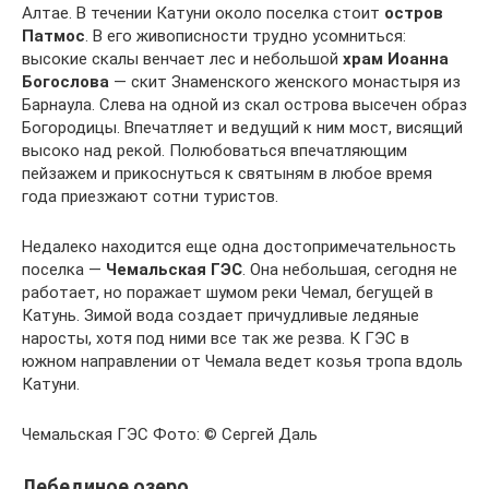
Алтае. В течении Катуни около поселка стоит
остров
Патмос
. В его живописности трудно усомниться:
высокие скалы венчает лес и небольшой
храм Иоанна
Богослова
— скит Знаменского женского монастыря из
Барнаула. Слева на одной из скал острова высечен образ
Богородицы. Впечатляет и ведущий к ним мост, висящий
высоко над рекой. Полюбоваться впечатляющим
пейзажем и прикоснуться к святыням в любое время
года приезжают сотни туристов.
Недалеко находится еще одна достопримечательность
поселка —
Чемальская ГЭС
. Она небольшая, сегодня не
работает, но поражает шумом реки Чемал, бегущей в
Катунь. Зимой вода создает причудливые ледяные
наросты, хотя под ними все так же резва. К ГЭС в
южном направлении от Чемала ведет козья тропа вдоль
Катуни.
Чемальская ГЭС Фото: © Сергей Даль
Лебединое озеро