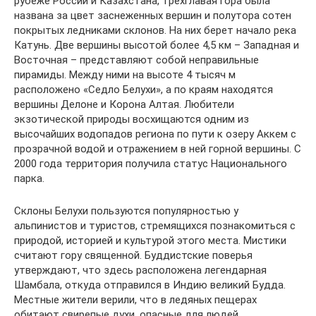
рубеже России и Казахстана, трехглавая гора была
названа за цвет заснеженных вершин и полутора сотен
покрытых ледниками склонов. На них берет начало река
Катунь. Две вершины высотой более 4,5 км – Западная и
Восточная – представляют собой неправильные
пирамиды. Между ними на высоте 4 тысяч м
расположено «Седло Белухи», а по краям находятся
вершины Делоне и Корона Алтая. Любители
экзотической природы восхищаются одним из
высочайших водопадов региона по пути к озеру Аккем с
прозрачной водой и отражением в ней горной вершины. С
2000 года территория получила статус Национального
парка.
Склоны Белухи пользуются популярностью у
альпинистов и туристов, стремящихся познакомиться с
природой, историей и культурой этого места. Мистики
считают гору священной. Буддистские поверья
утверждают, что здесь расположена легендарная
Шамбала, откуда отправился в Индию великий Будда.
Местные жители верили, что в ледяных пещерах
обитают свирепые духи, опасные для людей.