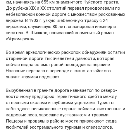
км, начинаясь на 655 км знаменитого Чуйского тракта.
До рубежа ХIХ и ХХ столетий перевал преодолевали по
небезопасной конной дороге с множеством рискованных
виражей. В 1903 г. узкую щебеночную трассу с 24
виражами, служившую 80 лет, спланировал инженер и
писатель В. Шишков, написавший знаменитый роман
«Угрюм-река».
Во время археологических раскопок обнаружили остатки
старинной дороги тысячелетней давности, которая
сейчас видна со смотровой площадки на вершине.
Название перевала в переводе с южно-алтайского
значит «прямая подошва».
Вырубленная в граните дорога извивается по северо-
восточному предгорью Теректинского хребта между
отвесными скалами и глубокими ущельями. Туристы
наблюдают великолепные горные пейзажи: лиственные и
кедровые леса, заросшие кустарником и травами.
Пещеры и провалы в районе моста привлекают сюда
любителей экстремального туризма и спелеологов.