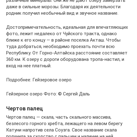
различные минералы. Они же не дают озеру замерзать
даже в сильные морозы. Благодаря их деятельности
родник получил необычный вид и звучное название.
Достопримечательность, идеальная для впечатляющих
фото, лежит недалеко от Чуйского тракта, однако
ближе к его концу — в районе поселка Акташ. Чтобы
туда добраться, необходимо проехать почти всю
Республику. От Горно-Алтайска расстояние составляет
360 км. К озеру с дороги оборудована тропа-настил, и
вход на нее платный.
Подробнее: Гейзеровое озеро
Гейзерное озеро Фото: © Сергей Даль
Чертов палец
Чертов палец — скала, часть скального массива,
безлесого горного хребта, лежащего на левом берегу
Катуни напротив села Соузга. Свое название скала
получила за сходство с пальцем и наличие на ней