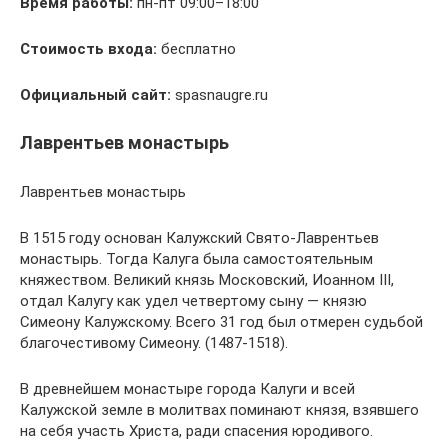
Время работы:
пн-пт 09:00–18:00
Стоимость входа:
бесплатно
Официальный сайт:
spasnaugre.ru
Лаврентьев монастырь
Лаврентьев монастырь
В 1515 году основан Калужский Свято-Лаврентьев
монастырь. Тогда Калуга была самостоятельным
княжеством. Великий князь Московский, Иоанном III,
отдал Калугу как удел четвертому сыну — князю
Симеону Калужскому. Всего 31 год был отмерен судьбой
благочестивому Симеону. (1487-1518).
В древнейшем монастыре города Калуги и всей
Калужской земле в молитвах поминают князя, взявшего
на себя участь Христа, ради спасения юродивого.