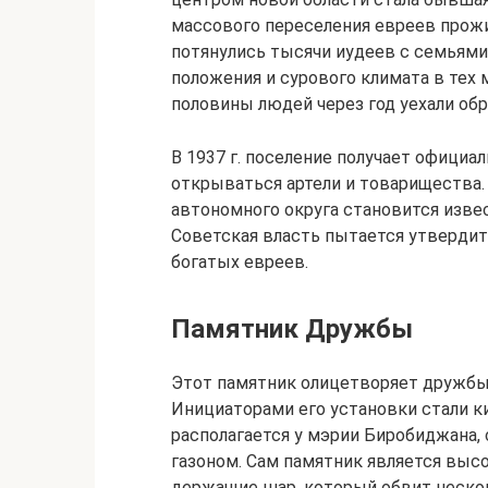
массового переселения евреев прожи
потянулись тысячи иудеев с семьями 
положения и сурового климата в тех 
половины людей через год уехали обр
В 1937 г. поселение получает официа
открываться артели и товарищества
автономного округа становится извес
Советская власть пытается утвердить
богатых евреев.
Памятник Дружбы
Этот памятник олицетворяет дружбы Р
Инициаторами его установки стали к
располагается у мэрии Биробиджана,
газоном. Сам памятник является выс
держащие шар, который обвит неско