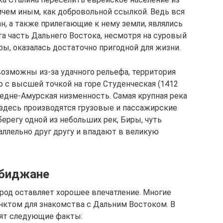
ичем иным, как добровольной ссылкой. Ведь вся
н, а также прилегающие к нему земли, являлись
та часть Дальнего Востока, несмотря на суровый
ы, оказалась достаточно пригодной для жизни.
возможны из-за удачного рельефа, территория
 с высшей точкой на горе Студенческая (1412
Средне-Амурская низменность. Самая крупная река
 здесь производятся грузовые и пассажирские
берегу одной из небольших рек, Биры, чуть
аллельно друг другу и впадают в великую
обиджане
род оставляет хорошее впечатление. Многие
нктом для знакомства с Дальним Востоком. В
рят следующие факты: