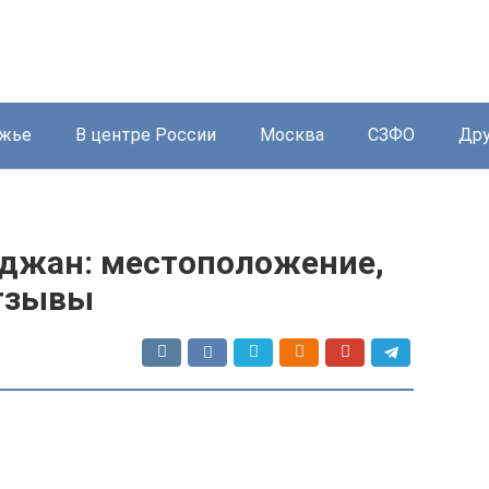
жье
В центре России
Москва
СЗФО
Дру
иджан: местоположение,
отзывы