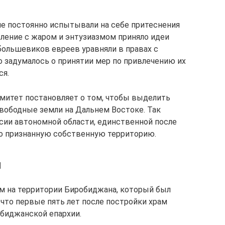
ане постоянно испытывали на себе притеснения
оление с жаром и энтузиазмом приняло идеи
большевиков евреев уравняли в правах с
о задумалось о принятии мер по привлечению их
ся.
омитет постановляет о том, чтобы выделить
вободные земли на Дальнем Востоке. Так
ссии автономной области, единственной после
но признанную собственную территорию.
я
м на территории Биробиджана, который был
, что первые пять лет после постройки храм
биджанской епархии.