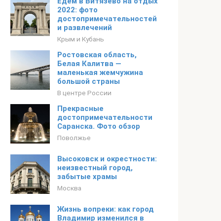
Едем в Витязево на отдых
2022: фото
достопримечательностей
и развлечений
Крым и Кубань
Ростовская область,
Белая Калитва —
маленькая жемчужина
большой страны
В центре России
Прекрасные
достопримечательности
Саранска. Фото обзор
Поволжье
Высоковск и окрестности:
неизвестный город,
забытые храмы
Москва
Жизнь вопреки: как город
Владимир изменился в