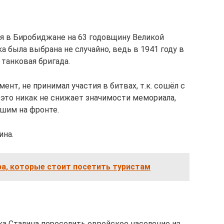
я в Биробиджане на 63 годовщину Великой
а была выбрана не случайно, ведь в 1941 году в
танковая бригада.
ент, не принимал участия в битвах, т.к. сошёл с
о это никак не снижает значимости мемориала,
шим на фронте.
ина.
ра, которые стоит посетить туристам
а Сталина переселить еврейское население из