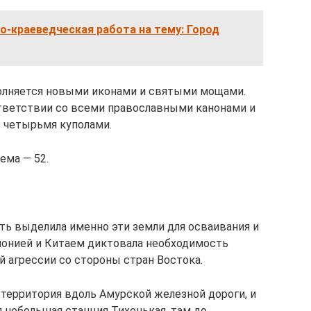
-краеведческая работа на тему: Город
полняется новыми иконами и святыми мощами.
тветствии со всеми православными канонами и
 четырьмя куполами.
ема — 52.
ть выделила именно эти земли для осваивания и
Японией и Китаем диктовала необходимость
 агрессии со стороны стран Востока.
 территория вдоль Амурской железной дороги, и
 небольшая станция Тихонькая, там до