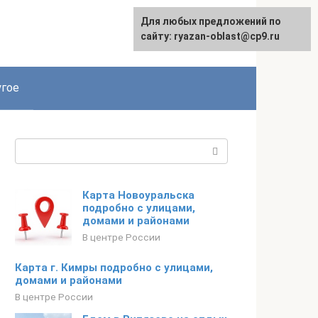
Для любых предложений по
сайту: ryazan-oblast@cp9.ru
гое
Поиск:
Карта Новоуральска
подробно с улицами,
домами и районами
В центре России
Карта г. Кимры подробно с улицами,
домами и районами
В центре России