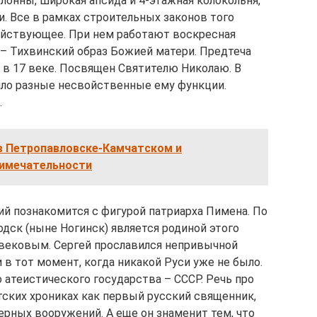
олонны, широкая апсида и 4-этажная колокольня,
. Все в рамках строительных законов того
ействующее. При нем работают воскресная
 – Тихвинский образ Божией матери. Предтеча
 в 17 веке. Посвящен Святителю Николаю. В
яло разные несвойственные ему функции.
.
в Петропавловске-Камчатском и
римечательности
ий познакомится с фигурой патриарха Пимена. По
ск (ныне Ногинск) является родиной этого
Извековым. Сергей прославился непривычной
 в тот момент, когда никакой Руси уже не было.
 атеистического государства – СССР. Речь про
етских хрониках как первый русский священник,
рных вооружений. А еще он знаменит тем, что