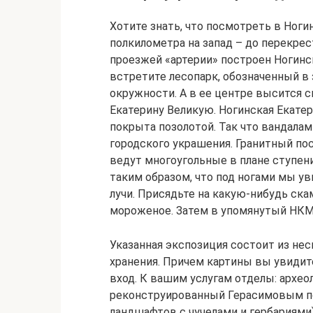
Хотите знать, что посмотреть в Ноги
полкилометра на запад – до перекрес
проезжей «артерии» построен Ногинс
встретите лесопарк, обозначенный в 
окружности. А в ее центре высится 
Екатерину Великую. Ногинская Екатер
покрыта позолотой. Так что вандала
городского украшения. Гранитный пос
ведут многоугольные в плане ступен
таким образом, что под ногами мы у
лучи. Присядьте на какую-нибудь ск
мороженое. Затем в упомянутый НКМ
Указанная экспозиция состоит из нес
хранения. Причем картины вы увидите 
вход. К вашим услугам отделы: архео
реконструированный Герасимовым по
ландшафтов с чучелами и гербариями