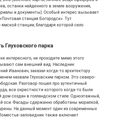
ев, останки найденного в земле вооружения,
ериалы и документы). Особый интерес вызывает
«Почтовая станция Богородск». Тут
 ямской станции, благодаря которой село
ь Глуховского парка
ке интересного, не проходите мимо этого
зывают сам внешний вид. Наследник
ний Иванович, заказал когда-то архитектору
менем назвали Глуховским парком. Это северо-
ободская. Разговор пошел про аутентичный
уда, все окрестности которого когда-то были
 дом создан в голландском стиле. Одноэтажный,
ой оси. Фасады сдержанно обработаны морилкой,
урены. На данный момент один из современных
 Поместье-заповедник также включает