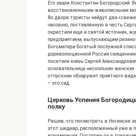
Его звали Константин Богородский. Вн
восстановленными живописными моза
Во дворе туристы найдут два «свеже
часовню, поставленную в честь Серг
окрестили еще и святой источник, жу
предприятием, выпускающим резино-
Богоматери богатый послужной списо
дореволюционной России священники,
посетили князь Сергей Александрович
основательница нескольких женских
отпускник обнаружит приятного вид
– это сад.
Церковь Успения Богородиц
полку
Решив, что посмотреть в Ногинске за
этот шедевр, расположенный уже в 
агломерации. Построен он в традиция