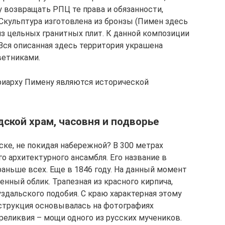
у возвращать РПЦ те права и обязанности,
 Скульптура изготовлена из бронзы (Пимен здесь
 из цельных гранитных плит. К данной композиции
 Вся описанная здесь территория украшена
ветниками.
риарху Пимену являются исторической
дской храм, часовня и подворье
ске, не покидая набережной? В 300 метрах
о архитектурного ансамбля. Его название в
раньше всех. Еще в 1846 году. На данный момент
нный облик. Трапезная из красного кирпича,
здальского подобия. С краю характерная этому
нструкция основывалась на фотографиях
реликвия – мощи одного из русских мучеников.