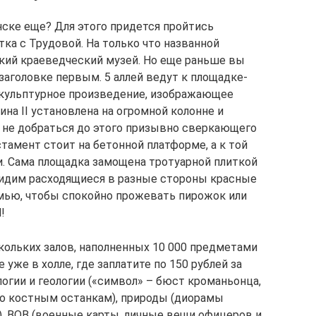
нске еще? Для этого придется пройтись
тка с Трудовой. На только что названной
кий краеведческий музей. Но еще раньше вы
заголовке первым. 5 аллей ведут к площадке-
скульптурное произведение, изображающее
ина II установлена на огромной колонне и
м не добраться до этого призывно сверкающего
тамент стоит на бетонной платформе, а к той
и. Сама площадка замощена тротуарной плиткой
видим расходящиеся в разные стороны красные
амью, чтобы спокойно прожевать пирожок или
!
кольких залов, наполненных 10 000 предметами
уже в холле, где заплатите по 150 рублей за
логии и геологии («символ» – бюст кроманьонца,
 костным останкам), природы (диорамы
), ВОВ (военные карты, личные вещи офицеров и