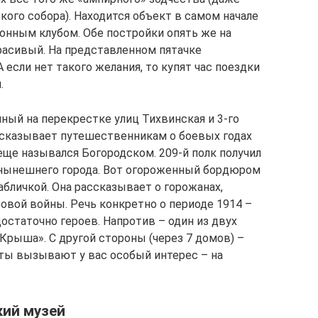
кого собора). Находится объект в самом начале
конным клубом. Обе постройки опять же на
расивый. На представленном пятачке
если нет такого желания, то купят час поездки
.
ный на перекрестке улиц Тихвинская и 3-го
ссказывает путешественникам о боевых годах
 еще назывался Богородском. 209-й полк получил
» нынешнего города. Вот огороженный бордюром
бличкой. Она рассказывает о горожанах,
вой войны. Речь конкретно о периоде 1914 –
достаточно героев. Напротив – один из двух
Крыша». С другой стороны (через 7 домов) –
ты вызывают у вас особый интерес – на
кий музей