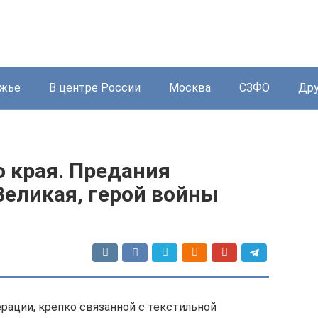
жье
В центре России
Москва
СЗФО
Дру
 края. Предания
Великая, герой войны
рации, крепко связанной с текстильной