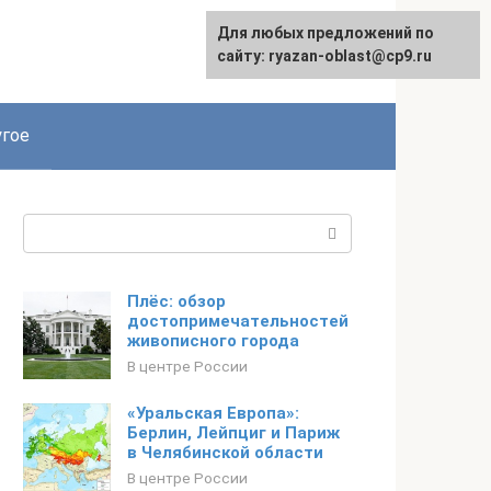
Для любых предложений по
сайту: ryazan-oblast@cp9.ru
гое
Поиск:
Плёс: обзор
достопримечательностей
живописного города
В центре России
«Уральская Европа»:
Берлин, Лейпциг и Париж
в Челябинской области
В центре России