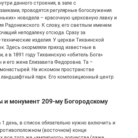
утри данного строения, в зале с
иками, проводятся регулярные богослужения.
ньких» новодела – красочную церковную лавку и
ия Радонежского. К слову, его светлым именем
рчащий неподалеку отсюда. Сразу за
технические изделия. У церкви Тихвинской
к. Здесь окормляли приход известные в
 а в 1891 году Тихвинскую «обитель Бога»
 и его жена Елизавета Федоровна. Та –
 монастырей. На искомом пространстве
а ландшафтный парк. Его композиционный центр
ы и монумент 209-му Богородскому
 1 день, в список обязательно нужно включить и
противоположном (восточном) конце
х все того же «ампирного» зодчества (даже