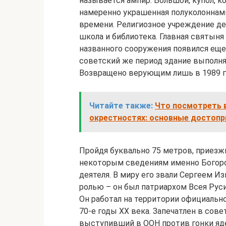
называется ампир. Большой, купол, к
намеренно украшенная полуколоннами
времени. Религиозное учреждение д
школа и библиотека. Главная святыня
названного сооружения появился еще
советский же период здание выполн
Возвращено верующим лишь в 1989 г
Читайте также:
Что посмотреть 
окрестностях: основные достоп
Пройдя буквально 75 метров, приезж
некоторым сведениям именно Богород
деятеля. В миру его звали Сергеем 
ролью – он был патриархом Всея Руси
Он работал на территории официально
70-е годы XX века. Запечатлен в сов
выступивший в ООН против гонки яде