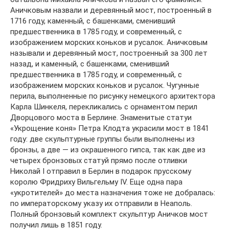
Аничковым назвали и деревянный мост, построенный в
1716 году, каменный, с башенками, сменивший
предшественника в 1785 году, и современный, с
изображением морских коньков и русалок. Аничковым
называли и деревянный мост, построенный за 300 лет
назад, и каменный, с башенками, сменивший
предшественника в 1785 году, и современный, с
изображением морских коньков и русалок. Чугунные
перила, выполненные по рисунку немецкого архитектора
Карла Шинкеля, перекликались с орнаментом перил
Дворцового моста в Берлине. Знаменитые статуи
«Укрощение коня» Петра Клодта украсили мост в 1841
году: две скульптурные группы были выполнены из
бронзы, а две — из окрашенного гипса, так как две из
четырех бронзовых статуй прямо после отливки
Николай I отправил в Берлин в подарок прусскому
королю Фридриху Вильгельму IV. Еще одна пара
«укротителей» до места назначения тоже не добралась:
по императорскому указу их отправили в Неаполь.
Полный бронзовый комплект скульптур Аничков мост
получил лишь в 1851 году.