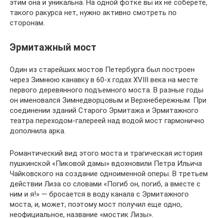
этим она и уникальна. На одной фотке вы их не соберете,
такого ракурса нет, нужно активно смотреть по
сторонам.
Эрмитажный мост
Один из старейших мостов Петербурга был построен
через Зимнюю канавку в 60-х годах XVIII века на месте
первого деревянного подъемного моста. В разные годы
он именовался Зимнедворцовым и Верхнебережным. При
соединении зданий Старого Эрмитажа и Эрмитажного
театра переходом-галереей над водой мост гармонично
дополнила арка.
Романтический вид этого моста и трагическая история
пушкинской «Пиковой дамы» вдохновили Петра Ильича
Чайковского на создание одноименной оперы. В третьем
действии Лиза со словами «Погиб он, погиб, а вместе с
ним и я!» — бросается в воду канала с Эрмитажного
моста, и, может, поэтому мост получил еще одно,
неофициальное, название «мостик Лизы».