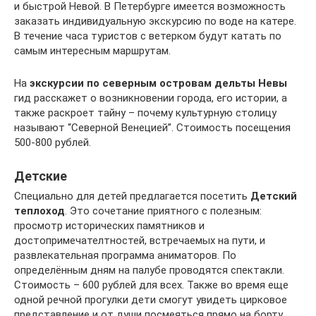
и быстрой Невой. В Петербурге имеется возможность
заказать индивидуальную экскурсию по воде на катере.
В течение часа туристов с ветерком будут катать по
самым интересным маршрутам.
На
экскурсии по северным островам дельты Невы
гид расскажет о возникновении города, его истории, а
также раскроет тайну – почему культурную столицу
называют “Северной Венецией”. Стоимость посещения
500-800 рублей.
Детские
Специально для детей предлагается посетить
Детский
теплоход
. Это сочетание приятного с полезным:
просмотр исторических памятников и
достопримечателтностей, встречаемых на пути, и
развлекательная программа аниматоров. По
определённым дням на палубе проводятся спектакли.
Стоимость – 600 рублей для всех. Также во время еще
одной речной прогулки дети смогут увидеть цирковое
представление и от души посмеяться прямо на борту