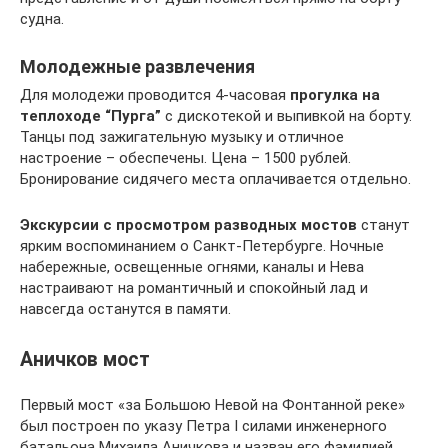
судна.
Молодежные развлечения
Для молодежи проводится 4-часовая
прогулка на
теплоходе “Пурга”
с дискотекой и выпивкой на борту.
Танцы под зажигательную музыку и отличное
настроение – обеспечены. Цена – 1500 рублей.
Бронирование сидячего места оплачивается отдельно.
Экскурсии с просмотром разводных мостов
станут
ярким воспоминанием о Санкт-Петербурге. Ночные
набережные, освещенные огнями, каналы и Нева
настраивают на романтичный и спокойный лад и
навсегда останутся в памяти.
Аничков мост
Первый мост «за Большою Невой на Фонтанной реке»
был построен по указу Петра I силами инженерного
батальона Михаила Аничкова и назван его фамилией.