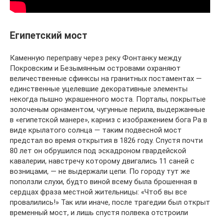
Египетский мост
Каменную переправу через реку Фонтанку между
Покровским и Безымянным островами охраняют
величественные сфинксы на гранитных постаментах —
единственные уцелевшие декоративные элементы
некогда пышно украшенного моста. Порталы, покрытые
золоченым орнаментом, чугунные перила, выдержанные
в «египетской манере», карниз с изображением бога Ра в
виде крылатого солнца — таким подвесной мост
предстал во время открытия в 1826 году. Спустя почти
80 лет он обрушился под эскадроном гвардейской
кавалерии, навстречу которому двигались 11 саней с
возницами, — не выдержали цепи. По городу тут же
поползли слухи, будто виной всему была брошенная в
сердцах фраза местной жительницы: «Чтоб вы все
провалились!» Так или иначе, после трагедии был открыт
временный мост, и лишь спустя полвека отстроили