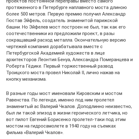
проектов постоянной переправы вместо самого
протяженного в Петербурге наплавного моста длиною
более 500 метров. Первую премию получил Александр
Гюстав Эйфель, создатель знаменитой парижской
башни. Но Эйфелев мост построен не был, так как его
соотечественники из предложили проект, в разы
сокращавший расход металла. Окончательную версию
чертежей компания дорабатывала вместе с
Петербургской Академией художеств в лице
архитекторов Леонтия Бенуа, Александра Померанцева и
Роберта Гёдике. Первый торжественный развод
Троицкого моста провел Николай II, лично нажав на
кнопку механизма.
В разные годы мост именовали Кировским и мостом
Равенства. По легенде, именно под ним пролетел
знаменитый ас Валерий Чкалов. Доподлинно неизвестно,
был ли такой эпизод в жизни героического летчика, но
вот пилот Евгений Борисенко пролетел-таки под этим
мостом на гидросамолете в 1940 году на съемках
фильма «Валерий Чкалов».