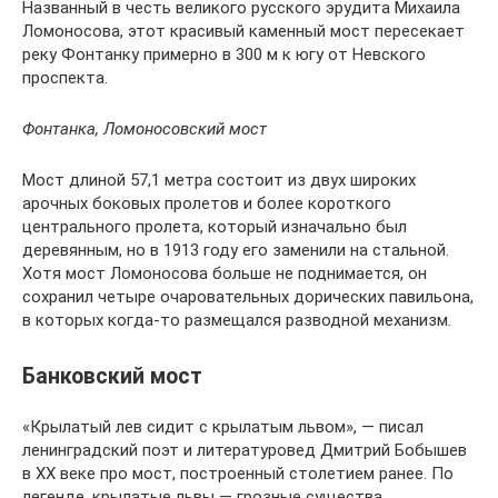
Названный в честь великого русского эрудита Михаила
Ломоносова, этот красивый каменный мост пересекает
реку Фонтанку примерно в 300 м к югу от Невского
проспекта.
Фонтанка, Ломоносовский мост
Мост длиной 57,1 метра состоит из двух широких
арочных боковых пролетов и более короткого
центрального пролета, который изначально был
деревянным, но в 1913 году его заменили на стальной.
Хотя мост Ломоносова больше не поднимается, он
сохранил четыре очаровательных дорических павильона,
в которых когда-то размещался разводной механизм.
Банковский мост
«Крылатый лев сидит с крылатым львом», — писал
ленинградский поэт и литературовед Дмитрий Бобышев
в ХХ веке про мост, построенный столетием ранее. По
легенде, крылатые львы — грозные существа,