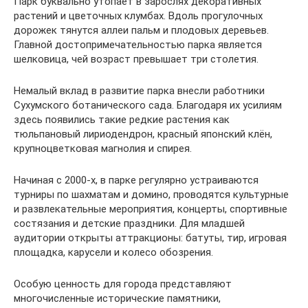
Парк буквально утопает в зарослях декоративных
растений и цветочных клумбах. Вдоль прогулочных
дорожек тянутся аллеи пальм и плодовых деревьев.
Главной достопримечательностью парка является
шелковица, чей возраст превышает три столетия.
Немалый вклад в развитие парка внесли работники
Сухумского ботанического сада. Благодаря их усилиям
здесь появились такие редкие растения как
тюльпановый лириодендрон, красный японский клён,
крупноцветковая магнолия и спирея.
Начиная с 2000-х, в парке регулярно устраиваются
турниры по шахматам и домино, проводятся культурные
и развлекательные мероприятия, концерты, спортивные
состязания и детские праздники. Для младшей
аудитории открыты аттракционы: батуты, тир, игровая
площадка, карусели и колесо обозрения.
Особую ценность для города представляют
многочисленные исторические памятники,