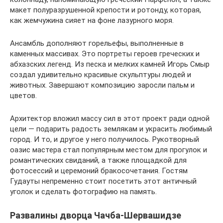
макет полуразрушенной крепости и ротонду, которая,
как жемчужина сияет на фоне лазурного моря.
Ансамбль дополняют горельефы, выполненные в
каменных массивах. Это портреты героев греческих и
абхазских легенд. Из песка и мелких камней Игорь Смыр
создал удивительно красивые скульптуры людей и
животных. Завершают композицию заросли пальм и
цветов.
Архитектор вложил массу сил в этот проект ради одной
цели — подарить радость землякам и украсить любимый
город. И то, и другое у него получилось. Рукотворный
оазис мастера стал популярным местом для прогулок и
романтических свиданий, а также площадкой для
фотосессий и церемоний бракосочетания. Гостям
Гудауты непременно стоит посетить этот античный
уголок и сделать фотографию на память.
Развалины дворца Чачба-Шервашидзе