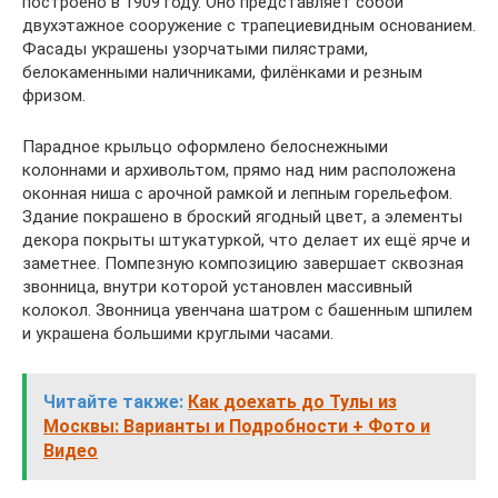
построено в 1909 году. Оно представляет собой
двухэтажное сооружение с трапециевидным основанием.
Фасады украшены узорчатыми пилястрами,
белокаменными наличниками, филёнками и резным
фризом.
Парадное крыльцо оформлено белоснежными
колоннами и архивольтом, прямо над ним расположена
оконная ниша с арочной рамкой и лепным горельефом.
Здание покрашено в броский ягодный цвет, а элементы
декора покрыты штукатуркой, что делает их ещё ярче и
заметнее. Помпезную композицию завершает сквозная
звонница, внутри которой установлен массивный
колокол. Звонница увенчана шатром с башенным шпилем
и украшена большими круглыми часами.
Читайте также:
Как доехать до Тулы из
Москвы: Варианты и Подробности + Фото и
Видео