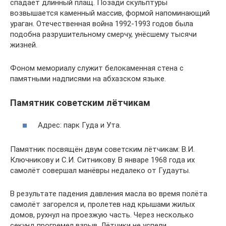
спадает длинный плащ. Позади скульптуры
возвышается каменный массив, формой напоминающий
ураган. Отечественная война 1992-1993 годов была
подобна разрушительному смерчу, унёсшему тысячи
жизней.
Фоном мемориалу служит белокаменная стена с
памятными надписями на абхазском языке.
Памятник советским лётчикам
Адрес: парк Гуда и Ута.
Памятник посвящён двум советским лётчикам: В.И.
Ключникову и С.И. Ситникову. В январе 1968 года их
самолёт совершал манёвры недалеко от Гудауты.
В результате падения давления масла во время полёта
самолёт загорелся и, пролетев над крышами жилых
домов, рухнул на проезжую часть. Через несколько
секунд прогремел взрыв. Лётчики не успели