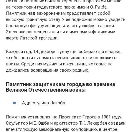
Останки погибших были захоронены в братской могиле
на территории гудаутского парка имени О. Гунба.
Памятник над захоронением представляет собой
высокую гранитную стелу. У её подножия можно увидеть
бронзовую фигуру женщины, изогнувшейся в агонии.
Здесь же размещены плиты с именами и фамилиями
жертв Латской трагедии.
Каждый год, 14 декабря гудаутцы собираются в парке,
чтобы почтить память невинных жертв и возложить
цветы. Среди них мужчины и женщины, которые не
дождались возвращения своих родных.
Памятник защитникам города во времена
Великой Отечественной войны
Адрес: улица Лакрба.
Памятник установлен на Проспекте Героев в 1981 году.
Скульптор М.Е. Эшба и архитектор Т.К. Лакербая создали
впечатляющую мемориальную композицию, в центре