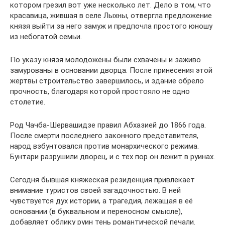
котором грезил вот уже несколько лет. Дело в том, что
красавица, жившая в селе Лыхны, отвергла предложение
князя выйти за него замуж и предпочла простого юношу
из небогатой семьи.
По указу князя молодожёны были схвачены и заживо
замурованы в основании дворца. После принесения этой
жертвы строительство завершилось, и здание обрело
прочность, благодаря которой простояло не одно
столетие.
Род Чачба-Шервашидзе правил Абхазией до 1866 года.
После смерти последнего законного представителя,
народ взбунтовался против монархического режима.
Бунтари разрушили дворец, и с тех пор он лежит в руинах.
Сегодня бывшая княжеская резиденция привлекает
внимание туристов своей загадочностью. В ней
чувствуется дух истории, а трагедия, лежащая в её
основании (в буквальном и переносном смысле),
добавляет облику руин тень романтической печали.