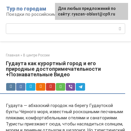
Перейти
Тур по городам
Для любых предложений по
к
Поездки по российским городам
сайту: ryazan-oblast@cp9.ru
контенту
Поиск:
Главная
»
В центре России
Гудаута как курортный город и его
природные достопримечательности
+Познавательные Видео
Гудаута — абхазский городок на берегу Гудаутской
бухты Чёрного моря, известный роскошными песчаными
пляжами, комфортабельными отелями и санаториями.
Туристы приезжают сюда, чтобы насладиться солнцем,
морем и ленивым отдыхом в шезлонге. Но туристический