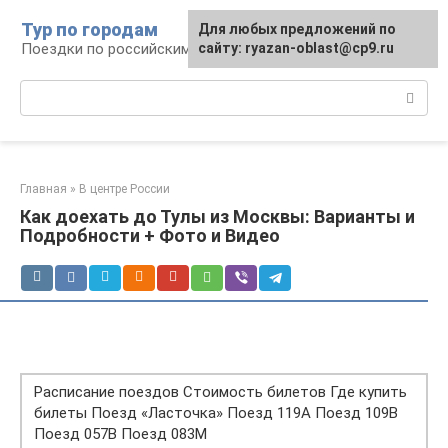
Перейти
Тур по городам
Для любых предложений по
к
Поездки по российским городам
сайту: ryazan-oblast@cp9.ru
контенту
Поиск:
Главная
»
В центре России
Как доехать до Тулы из Москвы: Варианты и
Подробности + Фото и Видео
Расписание поездов Стоимость билетов Где купить
билеты Поезд «Ласточка» Поезд 119А Поезд 109В
Поезд 057В Поезд 083М