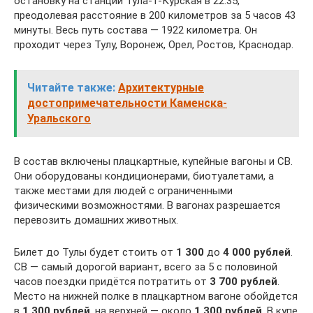
остановку на станции Тула-1-Курская в 22:35,
преодолевая расстояние в 200 километров за 5 часов 43
минуты. Весь путь состава — 1922 километра. Он
проходит через Тулу, Воронеж, Орел, Ростов, Краснодар.
Читайте также:
Архитектурные
достопримечательности Каменска-
Уральского
В состав включены плацкартные, купейные вагоны и СВ.
Они оборудованы кондиционерами, биотуалетами, а
также местами для людей с ограниченными
физическими возможностями. В вагонах разрешается
перевозить домашних животных.
Билет до Тулы будет стоить от
1 300
до
4 000 рублей
.
СВ — самый дорогой вариант, всего за 5 с половиной
часов поездки придётся потратить от
3 700 рублей
.
Место на нижней полке в плацкартном вагоне обойдется
в
1 300 рублей
, на верхней — около
1 300 рублей
. В купе