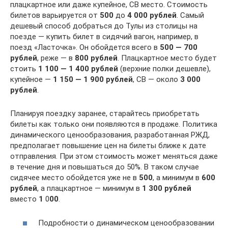
плацкартное или даже купейное, СВ место. Стоимость
билетов варьируется от
500
до
4 000 рублей
. Самый
дешевый способ добраться до Тулы из столицы на
поезде — купить билет в сидячий вагон, например, в
поезд «Ласточка». Он обойдется всего в
500 — 700
рублей
, реже — в
800 рублей
. Плацкартное место будет
стоить
1 100 — 1 400 рублей
(верхние полки дешевле),
купейное —
1 150 — 1 900 рублей
, СВ — около
3 000
рублей
.
Планируя поездку заранее, старайтесь приобретать
билеты как только они появляются в продаже. Политика
динамического ценообразования, разработанная РЖД,
предполагает повышение цен на билеты ближе к дате
отправления. При этом стоимость может меняться даже
в течение дня и повышаться до 50%. В таком случае
сидячее место обойдется уже не в
500
, а минимум в
600
рублей
, а плацкартное — минимум в
1 300 рублей
вместо
1
0
00
.
Подробности о динамическом ценообразовании