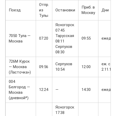
Отпр.
Приб. в
Поезд
из
Остановки
Дни
Москву
Тулы
Ясногорск
07:45
7050 Тула —
Тарусская
07:20
09:55
ежедне
Москва
08:11
Серпухов
08:30
726М Курск
Серпухов
еж. с
— Москва
09:56
12:00
10:54
2.11.16
(Ласточка»)
004
Белгород —
12:24
—
14:30
ежедне
Москва
(дневной*)
Ясногорск
17:38