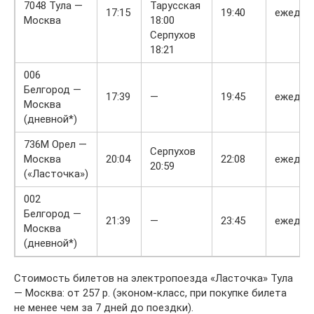
7048 Тула —
Тарусская
17:15
19:40
ежедне
Москва
18:00
Серпухов
18:21
006
Белгород —
17:39
—
19:45
ежедне
Москва
(дневной*)
736М Орел —
Серпухов
Москва
20:04
22:08
ежедне
20:59
(«Ласточка»)
002
Белгород —
21:39
—
23:45
ежедне
Москва
(дневной*)
Стоимость билетов на электропоезда «Ласточка» Тула
— Москва: от 257 р. (эконом-класс, при покупке билета
не менее чем за 7 дней до поездки).