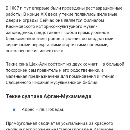
В 1887 г. тут впервые были проведены реставрационные
работы. В конце XIX века у текие появились железные
двери и ограды. Сейчас она является филиалом
Касимовского историко-культурного музея-
заповедника, представляет собой прямоугольное
белокаменное 5-метровое строение со сводчатыми
кирпичными перекрытиями и арочными проемами,
выполненное из известняка.
Текие хана Шах-Али состоит из двух комнат – в большой
похоронен сам правитель и его родственники, а
маленькая предназначена для поминовения и чтения
Священного Писания мусульманской библии.
Текие султана Афган-Мухаммеда
Адрес – пл. Победы.
Прямоугольная сводчатая усыпальница из красного
кирпича расположена на Старом посаде в Касимове.