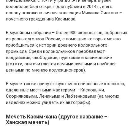
понедельника, с 10-ти утра до 5-ти вечера. Музей
колоколов был открыт для публики в 2014 г., в его
основу положена личная коллекция Михаила Силкова –
почетного гражданина Касимова.
В музейном собрании – более 900 экспонатов, собранных
из разных уголков России, с помощью которых можно
приобщиться к истории древнего колокольного
промысла. Среди колокольчиков преобладают
валдайские, слободские, пурехские и касимовские
(кстати, они считаются самыми лучшими и наиболее
ценными по мнению коллекционеров).
В музее также присутствуют многочисленные колокола,
сделанные местными мастерами – Кисловыми,
Скорняковыми, Лениными и Лабзенковыми (на многих
изделиях можно увидеть их автографы).
Мечеть Касим-хана (другое название –
Ханская мечеть)