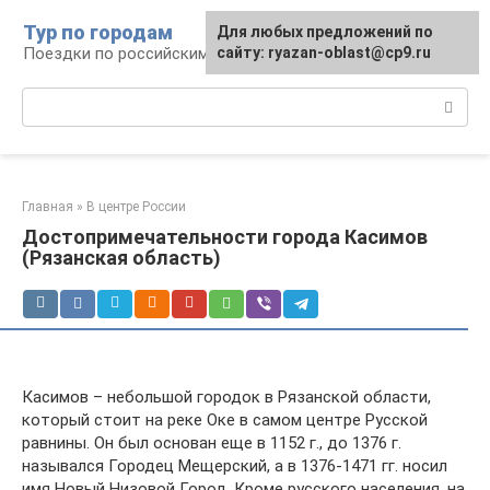
Перейти
Тур по городам
Для любых предложений по
к
Поездки по российским городам
сайту: ryazan-oblast@cp9.ru
контенту
Поиск:
Главная
»
В центре России
Достопримечательности города Касимов
(Рязанская область)
Касимов – небольшой городок в Рязанской области,
который стоит на реке Оке в самом центре Русской
равнины. Он был основан еще в 1152 г., до 1376 г.
назывался Городец Мещерский, а в 1376-1471 гг. носил
имя Новый Низовой Город. Кроме русского населения, на