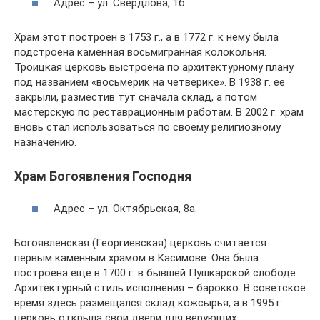
Адрес – ул. Свердлова, 1б.
Храм этот построен в 1753 г., а в 1772 г. к нему была
подстроена каменная восьмигранная колокольня.
Троицкая церковь выстроена по архитектурному плану
под названием «восьмерик на четверике». В 1938 г. ее
закрыли, разместив тут сначала склад, а потом
мастерскую по реставрационным работам. В 2002 г. храм
вновь стал использоваться по своему религиозному
назначению.
Храм Богоявления Господня
Адрес – ул. Октябрьская, 8а.
Богоявленская (Георгиевская) церковь считается
первым каменным храмом в Касимове. Она была
построена ещё в 1700 г. в бывшей Пушкарской слободе.
Архитектурный стиль исполнения – барокко. В советское
время здесь размещался склад кожсырья, а в 1995 г.
церковь открыла свои двери для верующих.