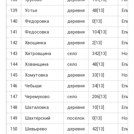
139
Устье
деревня
48[13]
Епиф
140
Федоровка
деревня
0[13]
Епиф
141
Федосовка
деревня
104[13]
Епиф
142
Хвощинка
деревня
2[13]
Епиф
143
Хитровщина
село
342[13]
Ново
144
Хованщина
село
48[13]
Епиф
145
Хомутовка
деревня
33[13]
Ново
146
Чебыши
деревня
34[13]
Епиф
147
Черемухово
село
206[13]
Епиф
148
Шаталовка
деревня
10[13]
Епиф
149
Шахтерский
посёлок
0[13]
Ново
150
Шевырево
деревня
42[13]
Епиф