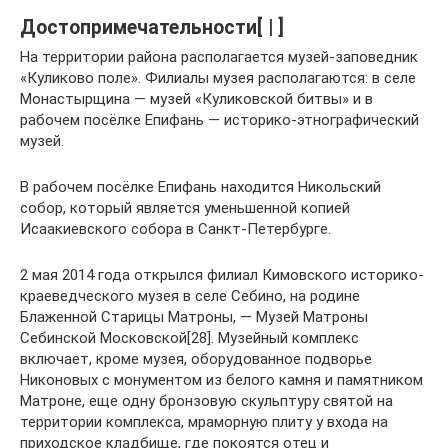
Достопримечательности[ | ]
На территории района располагается музей-заповедник
«Куликово поле». Филиалы музея располагаются: в селе
Монастырщина — музей «Куликовской битвы» и в
рабочем посёлке Епифань — историко-этнографический
музей.
В рабочем посёлке Епифань находится Никольский
собор, который является уменьшенной копией
Исаакиевского собора в Санкт-Петербурге.
2 мая 2014 года открылся филиал Кимовского историко-
краеведческого музея в селе Себино, на родине
Блаженной Старицы Матроны, — Музей Матроны
Себинской Московской[28]. Музейный комплекс
включает, кроме музея, оборудованное подворье
Никоновых с монументом из белого камня и памятником
Матроне, еще одну бронзовую скульптуру святой на
территории комплекса, мраморную плиту у входа на
приходское кладбище, где покоятся отец и