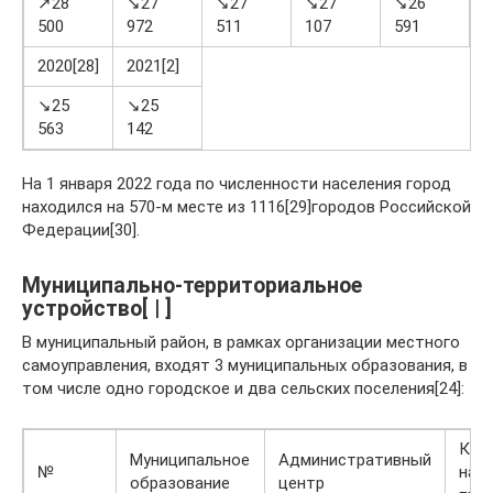
↗28
↘27
↘27
↘27
↘26
500
972
511
107
591
2
2020[28]
2021[2]
↘25
↘25
563
142
На 1 января 2022 года по численности населения город
находился на 570-м месте из 1116[29]городов Российской
Федерации[30].
Муниципально-территориальное
устройство[ | ]
В муниципальный район, в рамках организации местного
самоуправления, входят 3 муниципальных образования, в
том числе одно городское и два сельских поселения[24]:
Кол
Муниципальное
Административный
№
нас
образование
центр