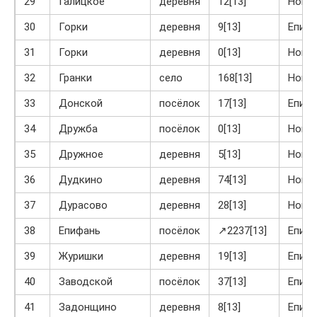
29
Галицкое
деревня
12[13]
Ново
30
Горки
деревня
9[13]
Епиф
31
Горки
деревня
0[13]
Ново
32
Гранки
село
168[13]
Ново
33
Донской
посёлок
17[13]
Епиф
34
Дружба
посёлок
0[13]
Ново
35
Дружное
деревня
5[13]
Ново
36
Дудкино
деревня
74[13]
Ново
37
Дурасово
деревня
28[13]
Ново
38
Епифань
посёлок
↗2237[13]
Епиф
39
Журишки
деревня
19[13]
Епиф
40
Заводской
посёлок
37[13]
Епиф
41
Задонщино
деревня
8[13]
Епиф