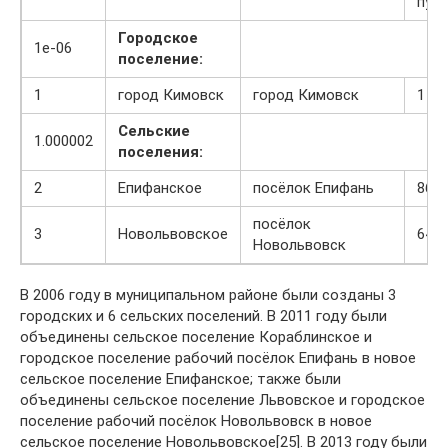
пун
Городское
1e-06
поселение:
1
город Кимовск
город Кимовск
1
Сельские
1.000002
поселения:
2
Епифанское
посёлок Епифань
86
посёлок
3
Новольвовское
64
Новольвовск
В 2006 году в муниципальном районе были созданы 3
городских и 6 сельских поселений. В 2011 году были
объединены сельское поселение Кораблинское и
городское поселение рабочий посёлок Епифань в новое
сельское поселение Епифанское; также были
объединены сельское поселение Львовское и городское
поселение рабочий посёлок Новольвовск в новое
сельское поселение Новольвовское[25]. В 2013 году были