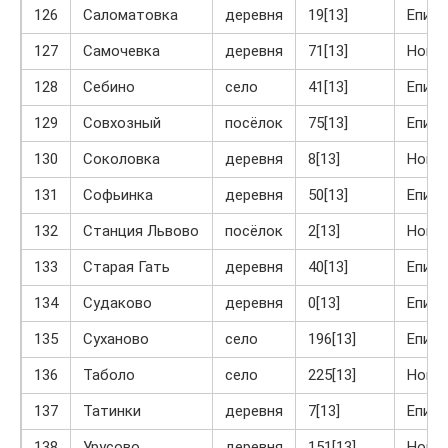
126
Саломатовка
деревня
19[13]
Епиф
127
Самочевка
деревня
71[13]
Ново
128
Себино
село
41[13]
Епиф
129
Совхозный
посёлок
75[13]
Епиф
130
Соколовка
деревня
8[13]
Ново
131
Софьинка
деревня
50[13]
Епиф
132
Станция Львово
посёлок
2[13]
Ново
133
Старая Гать
деревня
40[13]
Епиф
134
Судаково
деревня
0[13]
Епиф
135
Суханово
село
196[13]
Епиф
136
Таболо
село
225[13]
Ново
137
Татинки
деревня
7[13]
Епиф
138
Урусово
деревня
151[13]
Ново