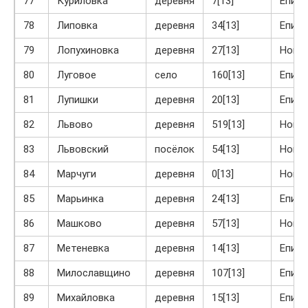
77
Куриловка
деревня
7[13]
Епиф
78
Липовка
деревня
34[13]
Епиф
79
Лопухиновка
деревня
27[13]
Ново
80
Луговое
село
160[13]
Епиф
81
Лупишки
деревня
20[13]
Епиф
82
Львово
деревня
519[13]
Ново
83
Львовский
посёлок
54[13]
Ново
84
Марчуги
деревня
0[13]
Ново
85
Марьинка
деревня
24[13]
Епиф
86
Машково
деревня
57[13]
Ново
87
Метеневка
деревня
14[13]
Епиф
88
Милославщино
деревня
107[13]
Епиф
89
Михайловка
деревня
15[13]
Епиф