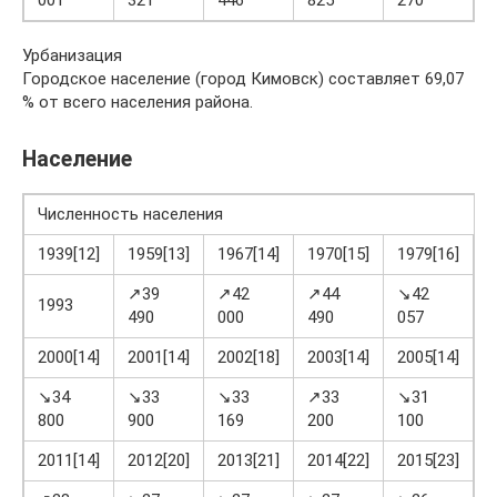
001
321
446
825
270
8
Урбанизация
Городское население (город Кимовск) составляет 69,07
% от всего населения района.
Население
Численность населения
1939[12]
1959[13]
1967[14]
1970[15]
1979[16]
1
↗39
↗42
↗44
↘42
1993
490
000
490
057
2
2000[14]
2001[14]
2002[18]
2003[14]
2005[14]
2
↘34
↘33
↘33
↗33
↘31
800
900
169
200
100
3
2011[14]
2012[20]
2013[21]
2014[22]
2015[23]
2