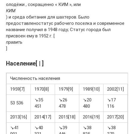
олодёжи , сокращенно « КИМ », или
КИМ
) и среда обитания для шахтеров. Было
предоставленостатус рабочего поселка и современное
название получил в 1948 году; Статус города был
присвоен ему в 1952 г. [
править
]
Население[ | ]
Численность населения
1959[7]
1970[8]
1979[9]
1989[10]
2002[11]
2
↘35
↘26
↘20
↘17
53 536
451
478
480
116
0
2013[16]
2014[17]
2015[18]
2016[19]
2017[20]
2
↘41
↘40
↘39
↘38
↘38