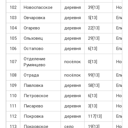
102
Новоспасское
деревня
39[13]
Ново
103
Овчаровка
деревня
5[13]
Епиф
104
Огарево
деревня
22[13]
Епиф
105
Ольховец
деревня
29[13]
Епиф
106
Остапово
деревня
6[13]
Епиф
Отделение
107
посёлок
0[13]
Ново
Румянцево
108
Отрада
посёлок
99[13]
Епиф
109
Павловка
деревня
58[13]
Епиф
110
Петровское
деревня
6[13]
Ново
111
Писарево
деревня
3[13]
Ново
112
Покровка
деревня
117[13]
Епиф
113
Покровское
село
19[13]
Ново