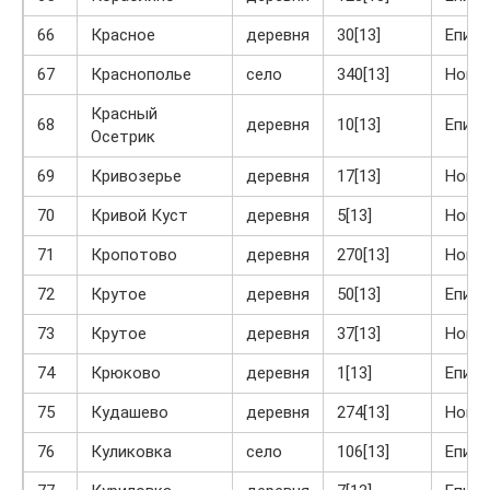
66
Красное
деревня
30[13]
Епиф
67
Краснополье
село
340[13]
Ново
Красный
68
деревня
10[13]
Епиф
Осетрик
69
Кривозерье
деревня
17[13]
Ново
70
Кривой Куст
деревня
5[13]
Ново
71
Кропотово
деревня
270[13]
Ново
72
Крутое
деревня
50[13]
Епиф
73
Крутое
деревня
37[13]
Ново
74
Крюково
деревня
1[13]
Епиф
75
Кудашево
деревня
274[13]
Ново
76
Куликовка
село
106[13]
Епиф