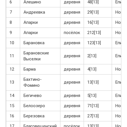
6
Алешино
деревня
48[13]
Епиф
7
Андреевка
деревня
29[13]
Ново
8
Апарки
деревня
16[13]
Ново
9
Апарки
посёлок
212[13]
Ново
10
Барановка
деревня
123[13]
Епиф
Барановские
11
деревня
2[13]
Епиф
Выселки
12
Барма
деревня
4[13]
Ново
Бахтино-
13
деревня
13[13]
Епиф
Фомино
14
Бегичево
деревня
5[13]
Епиф
15
Белоозеро
деревня
71[13]
Ново
16
Березовка
деревня
27[13]
Ново
17
Благовещенский
посёлок
13[13]
Ново