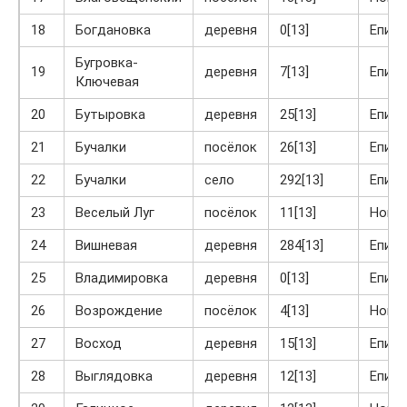
18
Богдановка
деревня
0[13]
Епиф
Бугровка-
19
деревня
7[13]
Епиф
Ключевая
20
Бутыровка
деревня
25[13]
Епиф
21
Бучалки
посёлок
26[13]
Епиф
22
Бучалки
село
292[13]
Епиф
23
Веселый Луг
посёлок
11[13]
Ново
24
Вишневая
деревня
284[13]
Епиф
25
Владимировка
деревня
0[13]
Епиф
26
Возрождение
посёлок
4[13]
Ново
27
Восход
деревня
15[13]
Епиф
28
Выглядовка
деревня
12[13]
Епиф