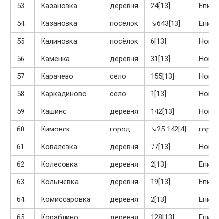
53
Казановка
деревня
24[13]
Епиф
54
Казановка
посёлок
↘643[13]
Епиф
55
Калиновка
посёлок
6[13]
Ново
56
Каменка
деревня
31[13]
Ново
57
Карачево
село
155[13]
Ново
58
Каркадиново
село
1[13]
Ново
59
Кашино
деревня
142[13]
Ново
60
Кимовск
город
↘25 142[4]
город
61
Ковалевка
деревня
77[13]
Ново
62
Колесовка
деревня
2[13]
Епиф
63
Колычевка
деревня
19[13]
Епиф
64
Комиссаровка
деревня
2[13]
Епиф
65
Кораблино
деревня
128[13]
Епиф