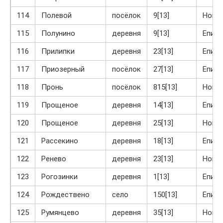
114
Полевой
посёлок
9[13]
Ново
115
Полунино
деревня
9[13]
Епиф
116
Прилипки
деревня
23[13]
Епиф
117
Приозерный
посёлок
27[13]
Епиф
118
Пронь
посёлок
815[13]
Ново
119
Прощеное
деревня
14[13]
Епиф
120
Прощеное
деревня
25[13]
Ново
121
Рассекино
деревня
18[13]
Епиф
122
Ренево
деревня
23[13]
Ново
123
Рогозинки
деревня
1[13]
Епиф
124
Рождествено
село
150[13]
Епиф
125
Румянцево
деревня
35[13]
Ново