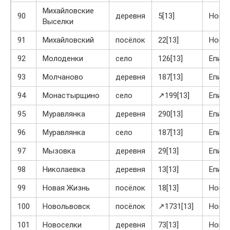
Михайловские
90
деревня
5[13]
Ново
Выселки
91
Михайловский
посёлок
22[13]
Ново
92
Молоденки
село
126[13]
Епиф
93
Молчаново
деревня
187[13]
Епиф
94
Монастырщино
село
↗199[13]
Епиф
95
Муравлянка
деревня
290[13]
Епиф
96
Муравлянка
село
187[13]
Епиф
97
Мызовка
деревня
29[13]
Епиф
98
Николаевка
деревня
13[13]
Епиф
99
Новая Жизнь
посёлок
18[13]
Ново
100
Новольвовск
посёлок
↗1731[13]
Ново
101
Новоселки
деревня
73[13]
Ново