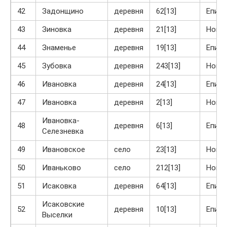
42
Задонщино
деревня
62[13]
Епиф
43
Зиновка
деревня
21[13]
Ново
44
Знаменье
деревня
19[13]
Епиф
45
Зубовка
деревня
243[13]
Ново
46
Ивановка
деревня
24[13]
Епиф
47
Ивановка
деревня
2[13]
Ново
Ивановка-
48
деревня
6[13]
Епиф
Селезневка
49
Ивановское
село
23[13]
Ново
50
Иваньково
село
212[13]
Ново
51
Исаковка
деревня
64[13]
Епиф
Исаковские
52
деревня
10[13]
Епиф
Выселки