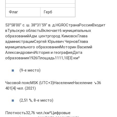
Флаг
Герб
53°58′00″ с. ш. 38°31′59″ в. д.HGЯOСтранаРоссияВходит
вТульскую областьВключает6 муниципальных
образованийАдм. центргород КимовскГлава
администрацииСергей Юрьевич ЧерновГлава
муниципального образованияМоторин Василий
АлександровичИстория и географияДата
образования1926Площадь1111,10[3] км²
(9-е место)
Часовой поясMSK (UTC+3)НаселениеНаселение ↘36
401[4] чел. (2021)
(2,51 %, 8-е место)
Плотность32,76 чел./км²Цифровые