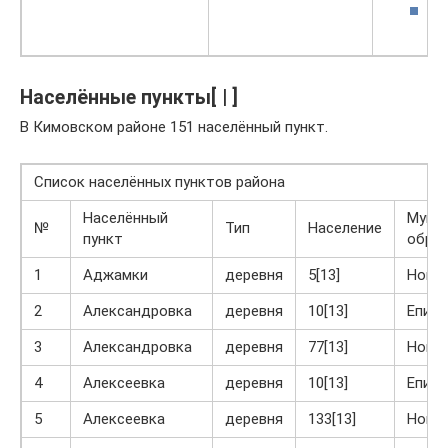
Населённые пункты[ | ]
В Кимовском районе 151 населённый пункт.
Список населённых пунктов района
Населённый
Муни
№
Тип
Население
пункт
обра
1
Аджамки
деревня
5[13]
Ново
2
Александровка
деревня
10[13]
Епиф
3
Александровка
деревня
77[13]
Ново
4
Алексеевка
деревня
10[13]
Епиф
5
Алексеевка
деревня
133[13]
Ново