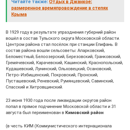
Читайте также:
Отдых в Джанкое:
размеренное времяпровождение в степях
Крыма
В 1929 году в результате упразднения губерний район
вошёл в состав Тульского округа Московской области.
Центром района стал посёлок при станции Епифань. В
состав района вошли сельсоветы: Апарковский,
Беломестный, Белоозерский, Березовский, Гранковский,
Гремячевский, Карачевский, Кашинский, Краснопольский,
Кудашевский, Лунинский, Ольховецкий, Осановский,
Петро-Избищенский, Покровский, Пронский,
Пусташевский, Реневский, Румянцевский, Савинский,
Спасский и Хитровщинский.
23 июня 1930 года после ликвидации округов район
попал в прямое подчинение Московской области и 31
августа был переименован в
Кимовский район
(в честь КИМ (Коммунистического интернационала