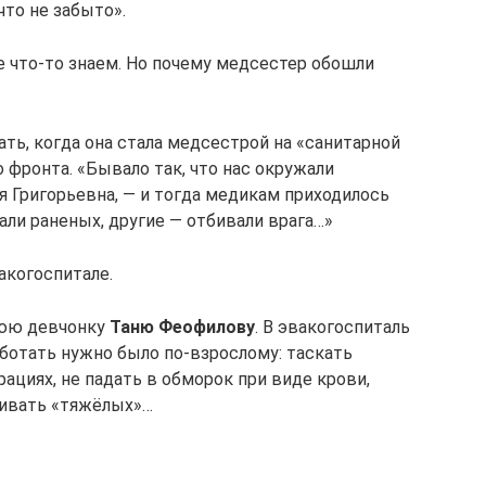
что не забыто».
е что-то знаем. Но почему медсестер обошли
ь, когда она стала медсестрой на «санитарной
 фронта. «Бывало так, что нас окружали
я Григорьевна, — и тогда медикам приходилось
али раненых, другие — отбивали врага…»
вакогоспитале.
нюю девчонку
Таню Феофилову
. В эвакогоспиталь
работать нужно было по-взрослому: таскать
рациях, не падать в обморок при виде крови,
живать «тяжёлых»…