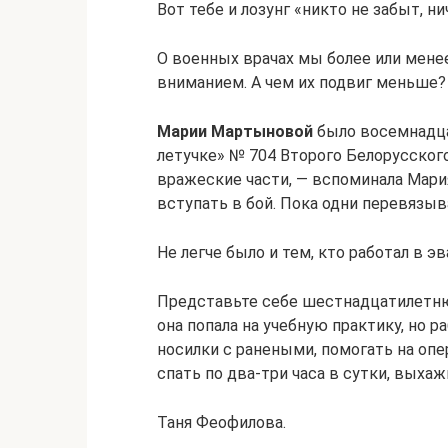
Вот тебе и лозунг «никто не забыт, ни
О военных врачах мы более или мене
вниманием. А чем их подвиг меньше?
Марии Мартыновой
было восемнадцат
летучке» № 704 Второго Белорусского
вражеские части, — вспоминала Мари
вступать в бой. Пока одни перевязыв
Не легче было и тем, кто работал в э
Представьте себе шестнадцатилет
она попала на учебную практику, но 
носилки с ранеными, помогать на опе
спать по два-три часа в сутки, выха
Таня Феофилова.