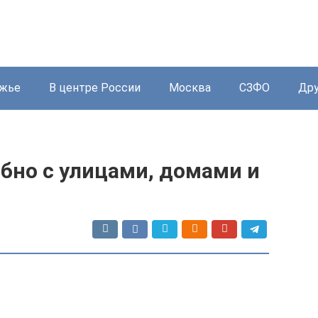
жье
В центре России
Москва
СЗФО
Дру
бно с улицами, домами и