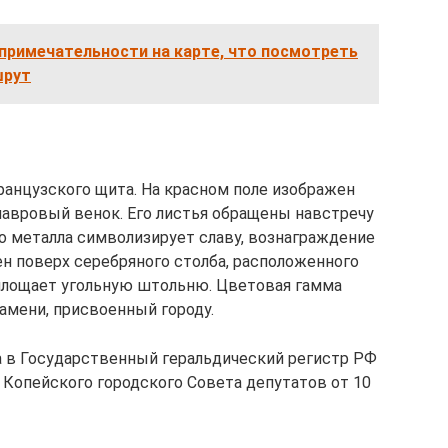
примечательности на карте, что посмотреть
шрут
ранцузского щита. На красном поле изображен
лавровый венок. Его листья обращены навстречу
го металла символизирует славу, вознаграждение
ен поверх серебряного столба, расположенного
оплощает угольную штольню. Цветовая гамма
амени, присвоенный городу.
 в Государственный геральдический регистр РФ
 Копейского городского Совета депутатов от 10