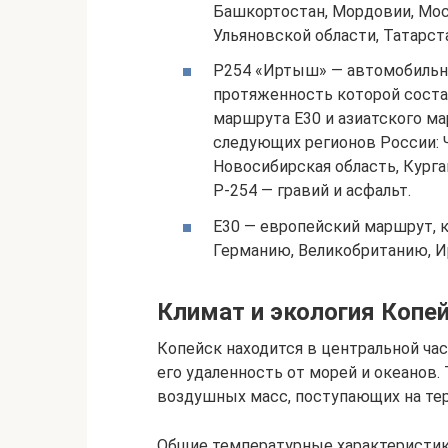
Башкортостан, Мордовии, Мос
Ульяновской области, Татарс
Р254 «Иртыш» — автомобильна
протяженность которой состав
маршрута Е30 и азиатского ма
следующих регионов России: Ч
Новосибирская область, Кург
Р-254 — гравий и асфальт.
Е30 — европейский маршрут, 
Германию, Великобританию, И
Климат и экология Копе
Копейск находится в центральной час
его удаленность от морей и океанов.
воздушных масс, поступающих на терр
Общие температурные характеристик