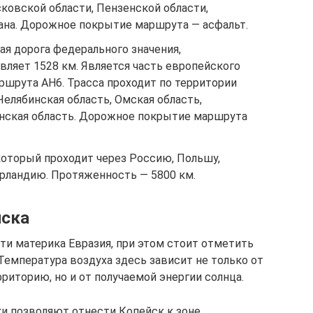
ковской области, Пензенской области,
тана. Дорожное покрытие маршрута — асфальт.
я дорога федерального значения,
ляет 1528 км. Является часть европейского
ршрута AH6. Трасса проходит по территории
елябинская область, Омская область,
анская область. Дорожное покрытие маршрута
который проходит через Россию, Польшу,
рландию. Протяженность — 5800 км.
йска
ти материка Евразия, при этом стоит отметить
 Температура воздуха здесь зависит не только от
иторию, но и от получаемой энергии солнца.
и позволяют отнести Копейск к зоне