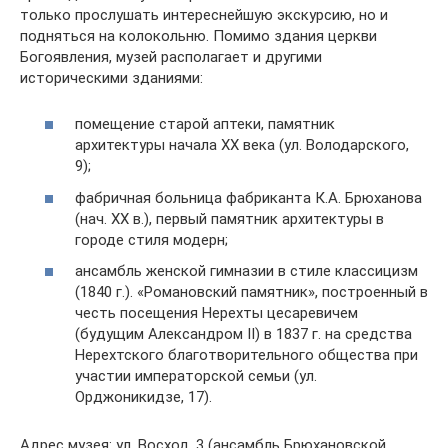
только прослушать интереснейшую экскурсию, но и
подняться на колокольню. Помимо здания церкви
Богоявления, музей располагает и другими
историческими зданиями:
помещение старой аптеки, памятник
архитектуры начала XX века (ул. Володарского,
9);
фабричная больница фабриканта К.А. Брюханова
(нач. ХХ в.), первый памятник архитектуры в
городе стиля модерн;
ансамбль женской гимназии в стиле классицизм
(1840 г.). «Романовский памятник», построенный в
честь посещения Нерехты цесаревичем
(будущим Александром II) в 1837 г. на средства
Нерехтского благотворительного общества при
участии императорской семьи (ул.
Орджоникидзе, 17).
Адрес музея: ул. Восход, 3 (ансамбль Брюхановской