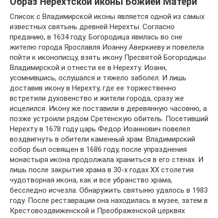
Образ Нерехтской иконы Божией Матери
Список с Владимирской иконы является одной из самых
известных святынь древней Нерехты. Согласно
преданию, в 1634 году. Богородица явилась во сне
жителю города Ярославля Иоанну Аверкиеву и повелела
пойти к иконописцу, взять икону Пресвятой Богородицы
Владимирской и отнести ее в Нерехту. Иоанн,
усомнившись, ослушался и тяжело заболел. И лишь
доставив икону в Нерехту, где ее торжественно
встретили духовенство и жители города, сразу же
исцелился. Икону же поставили в деревянную часовню, а
позже устроили рядом Сретенскую обитель. Посетивший
Нерехту в 1678 году царь Федор Иоаннович повелел
воздвигнуть в обители каменный храм. Владимирский
собор был освящен в 1686 году, после упразднения
монастыря икона продолжала храниться в его стенах. И
лишь после закрытия храма в 30-х годах XX столетия
чудотворная икона, как и все убранство храма,
бесследно исчезла. Обнаружить святыню удалось в 1983
году. После реставрации она находилась в музее, затем в
Крестовоздвиженской и Преображенской церквях