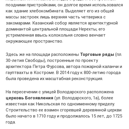
поздними пристройками, он долгое время использовался
как здание хлебокомбината. Выделяет его из общей
массы застроек лишь верхняя часть четверика с
закомарами. Казанский собор является архитектурной
доминантой центральной площади Нерехты, его
устремленная ввысь колокольня словно венчает
окружающее пространство.
Здесь же на площади расположены
Торговые ряды
(пл.
30-летия Свободы), построенные по проекту
архитектора Петра Фурсова, автора пожарной каланчи и
гауптвахты в Костроме. В 2014 году к 800-летию города
была проведена их масштабная реконструкция.
На пересечении с улицей Володарского расположена
церковь Богоявления
(ул. Володарского, 1а), более
известная как Никольская по одноименному приделу.
Строительство ее взамен сгоревшей деревянной церкви
было начато в 1710 году и продолжалось 15 лет, до 1725
года.