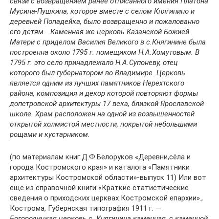
связи с возвращением ранее отписанного имения Платона
Мусина-Пушкина, которое вместе с селом Княгинино и
деревней Попадейка, было возвращенно и пожалованно
его детям… Каменная же церковь Казанской Божией
Матери с приделом Василия Великого в с.Княгинине была
построенна около 1795 г. помещиком Н.А.Хомутовым. В
1795 г. это село принадлежало Н.А.Супоневу, отец
которого был губернатором во Владимире. Церковь
является одним из лучших памятников Нерехтского
района, композиция и декор которой повторяют формы
допетровской архитектуры 17 века, близкой Ярославской
школе. Храм расположен на одной из возвышенностей
открытой холмистой местности, покрытой небольшими
рощами и кустарником.
(по материалам книг:Д.Ф.Белоруков «Деревни,сёла и
города Костромского края» и каталога «Памятники
архитектуры Костромской области»-выпуск 11) Или вот
еще из справочной книги «Краткие статистические
сведения о приходских церквах Костромской епархии».,
Кострома, Губернская типография 1911 г. —
Богородицкая церковь с. Княгинина каменная, с каменной