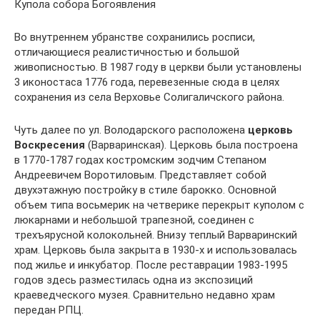
Купола собора Богоявления
Во внутреннем убранстве сохранились росписи,
отличающиеся реалистичностью и большой
живописностью. В 1987 году в церкви были установлены
3 иконостаса 1776 года, перевезенные сюда в целях
сохранения из села Верховье Солигаличского района.
Чуть далее по ул. Володарского расположена
церковь
Воскресения
(Варваринская). Церковь была построена
в 1770-1787 годах костромским зодчим Степаном
Андреевичем Воротиловым. Представляет собой
двухэтажную постройку в стиле барокко. Основной
объем типа восьмерик на четверике перекрыт куполом с
люкарнами и небольшой трапезной, соединен с
трехъярусной колокольней. Внизу теплый Варваринский
храм. Церковь была закрыта в 1930-х и использовалась
под жилье и инкубатор. После реставрации 1983-1995
годов здесь разместилась одна из экспозиций
краеведческого музея. Сравнительно недавно храм
передан РПЦ.