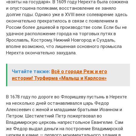
«взяты на государя». В 1609 году Нерехта была сожжена
и опустошена поляками; восстановление ее заняло
долгие годы. Однако уже в XVIII веке солеварение здесь
окончательно прекратилось в связи с появлением в
России более дешевой в производстве соли. Если бы не
удачное расположение города на торговых путях в
Ярославль, Кострому, Нижний Новгород и Суздаль,
вполне возможно, что лишенная основного промысла
Нерехта окончательно захудала.
Читайте также:
Всё о городе Реж и его
истории! Турфирма «Малыш и Карлсон»
В 1678 году по дороге во Флорищеву пустынь в Нерехте
на несколько дней останавливался царь Федор
Алексеевич с женой и младшими братьями Иоанном и
Петром. Шестилетний Петр пожертвовал во
Владимирскую церковь напрестольное Евангелие. Сам
же Федор выдал деньги на построение Владимирской
церкви в камне — первого монументального здания в