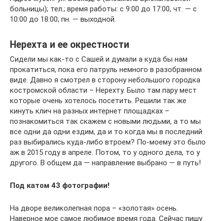
больницы); тел.; время работы: с 9:00 до 17:00, чт. — с
10:00 до 18:00; пн. — выходной.
Нерехта и ее окрестности
Сидели мы как-то с Сашей и думали а куда бы нам
прокатиться, пока его патруль немного в разобранном
виде. Давно я смотрел в сторону небольшого городка
костромской области – Нерехту. Было там пару мест
которые очень хотелось посетить. Решили так же
кинуть клич на разных интернет площадках –
познакомиться так скажем с новыми людьми, а то мы
все одни да одни ездим, да и то когда мы в последний
раз выбирались куда-либо втроем? По-моему это было
аж в 2015 году в апреле. Потом, то у одного дела, то у
другого. В общем да — направление выбрано — в путь!
Под катом 43 фотографии!
На дворе великолепная пора – «золотая» осень.
Наверное мое самое любимое время года. Сейчас пишу