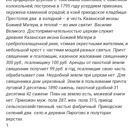
колокольней, построена в 1795 году усердием прихожан,
окружена каменной оградой, в коей приходское кладбище.
Престолов два: в холодной – в честь Казанской иконы
Божией Матери, в теплой — во имя святит. Василия
Великого. Достопримечательностью церкви служит
древняя Казанская икона Божией Матери в
сребропозлащенной ризе, чтимая окрестными жителями, и
небольшой крест с частями мощей разных святых. Причт:
священник и псаломщик, казенное жалование священнику
300 руб., псаломщику 100 руб. Аренды от пахотной земли
священник получает 99 руб. в год, псаломщик свою часть
обрабатывает сам. Неудобной земли при церкви нет. Для
священника дом церковный. Земли в пользовании причта:
луговой 3 десятины 1890 сажень, пахотной удобной 31
десятина 42 сажени. План на землю есть, межевой книги
нет. Прихожан муж. пола 287, жен. пола 315, приход
сельскохозяйственный, частью фабричный. Приходских
селений два: село и деревня Пирогово в полуторах
верстах.
1.