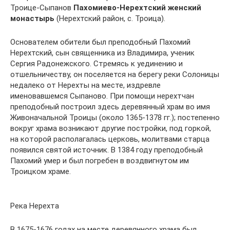
Троице-Сыпанов
Пахомиево-Нерехтский женский
монастырь
(Нерехтский район, с. Троица).
Основателем обители был преподобный Пахомий
Нерехтский, сын священника из Владимира, ученик
Сергия Радонежского. Стремясь к уединению и
отшельничеству, он поселяется на берегу реки Солоницы
недалеко от Нерехты на месте, издревле
именовавшемся Сыпаново. При помощи нерехтчан
преподобный построил здесь деревянный храм во имя
Живоначальной Троицы (около 1365-1378 гг.); постепенно
вокруг храма возникают другие постройки, под горкой,
на которой располагалась церковь, молитвами старца
появился святой источник. В 1384 году преподобный
Пахомий умер и был погребен в воздвигнутом им
Троицком храме.
Река Нерехта
В 1675-1676 годах на месте деревянного храма был