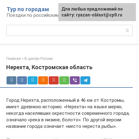
Перейти
Тур по городам
Для любых предложений по
к
Поездки по российским городам
сайту: ryazan-oblast@cp9.ru
контенту
Поиск:
Главная
»
В центре России
Нерехта, Костромская область
Город Нерехта, расположенный в 46 км от Костромы,
имеет древнюю историю. «Нерехта» на языке мерян,
некогда населявших окрестности современного города,
означало «река в низине, болото». По другой версии
название города означает «место нереста рыбы».