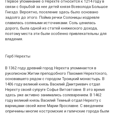
Первое упоминание о Нерехте относится к 1214 году в
связи с борьбой за нее детей князя Всеволода Большое
Гнездо. Вероятно, поселение здесь было основано
задолго до этого. Пойма речки Солоницы издревле
славилась соляными источниками. Соль ценилась
дорого, была одной из статей княжеского дохода,
поэтому места эти были особенно привлекательны для
владения.
Герб Нерехты
В 1362 году древний город Нерехта упоминается в
рукописном Житии преподобного Пахомия Нерехтского,
основавшего рядом с городом Троицкий монастырь. В
1406 году великий князь Василий Дмитриевич отдал
Нерехту своей супруге Софье Витовтовне. В это время
здесь уже активно занимались солеварением. В 1462
году великий князь Василий Темный отдал Нерехту с
варницами своей жене Марии Ярославне. С введением
опричнины многие костромские и галичские города были