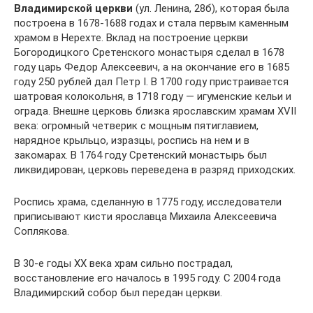
Владимирской церкви
(ул. Ленина, 28б), которая была
построена в 1678-1688 годах и стала первым каменным
храмом в Нерехте. Вклад на построение церкви
Богородицкого Сретенского монастыря сделал в 1678
году царь Федор Алексеевич, а на окончание его в 1685
году 250 рублей дал Петр I. В 1700 году пристраивается
шатровая колокольня, в 1718 году — игуменские кельи и
ограда. Внешне церковь близка ярославским храмам ХVII
века: огромный четверик с мощным пятиглавием,
нарядное крыльцо, изразцы, роспись на нем и в
закомарах. В 1764 году Сретенский монастырь был
ликвидирован, церковь переведена в разряд приходских.
Роспись храма, сделанную в 1775 году, исследователи
приписывают кисти ярославца Михаила Алексеевича
Соплякова.
В 30-е годы XX века храм сильно пострадал,
восстановление его началось в 1995 году. С 2004 года
Владимирский собор был передан церкви.