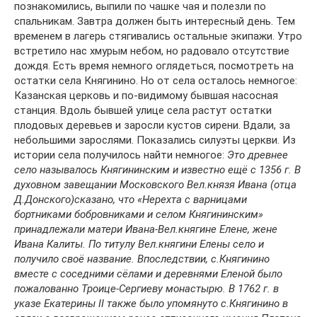
познакомились, выпили по чашке чая и полезли по
спальникам. Завтра должен быть интересный день. Тем
временем в лагерь стягивались остальные экипажи. Утро
встретило нас хмурым небом, но радовало отсутствие
дождя. Есть время немного оглядеться, посмотреть на
остатки села Княгинино. Но от села осталось немногое:
Казанская церковь и по-видимому бывшая насосная
станция. Вдоль бывшей улице села растут остатки
плодовых деревьев и заросли кустов сирени. Вдали, за
небольшими зарослями. Показались силуэты церкви. Из
истории села получилось найти немногое:
Это древнее
село называлось Княгининским и известно ещё с 1356 г. В
духовном завещании Московского Вел.князя Ивана (отца
Д.Донского)сказано, что «Нерехта с варницами
бортниками бобровниками и селом Княгининским»
принадлежали матери Ивана-Вел.княгине Елене, жене
Ивана Калиты. По титулу Вел.княгини Елены село и
получило своё название. Впоследствии, с.Княгинино
вместе с соседними сёлами и деревнями Еленой было
пожалованно Троице-Сергиеву монастырю. В 1762 г. в
указе Екатерины II также было упомянуто с.Княгинино в