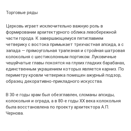
Торговые ряды
Церковь играет исключительно важную роль в
формировании архитектурного облика левобережной
части города. К завершающемуся пятиглавием
четверику с востока примыкает трехчастная апсида, а с
запада — прямоугольная трапезная и стройная шатровая
колокольня с шестиколонным портиком. Луковичные
чешуйчатые главы покоятся на глухих гладких барабанах,
единственным украшением которых является карниз. По
периметру кровли четверика помещен ажурный подзор,
образец декоративно-прикладного искусства.
В 30-е годы храм был обезглавлен, сломаны апсиды,
колокольня и ограда, а в 80-е годы XX века колокольня
была восстановлена по проекту архитектора А.П.
Чернова.