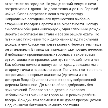
этот текст за городом. На улице легкий минус, в печи
потрескивают дрова. Но дома тепло и уютно. Горячий
чай из Кипрея согревает меня в такую погоду.
Направление сегодняшнего путешествия выбрано –
старинный городок Нерехта и ее окрестности. Погоду
синоптики обещали «шикарную», одни сплошные дожди.
Верить синоптикам не стали и все же решили ехать. По
пути к месту ночевки то и дело начинал идти сильный
дождь, а чем ближе мы подъезжали к Нерехте тем чаще
он становился. В город мы приехали уже поздно вечером.
В небольших провинциальных городах в такое время
суток, улицы, как правило, уже пусты -людей почти нет.
Как обычно немного поплутав по городу, выехали мы в
сторону точки с первым лагерем. Попутно, где-то в поле
встретились с первым экипажем (Артемом и его
дочерью Владой) и покатили в сторону заброшенной
деревни Княгинино. До места сбора добрались без
приключений. Повезло что в деревне оказался
небольшой пяточек на котором мы и решили разбить
лагерь. Дождик тем временем и не думал прекращаться.
Под крышкой багажника немного постояли,