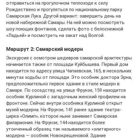
отправиться на прогулочном теплоходе к селу
Рождествено и прогуляться по национальному парку
Самарская Лука. Другой вариант: завершить день на
новой набережной Самары. На ней можно посмотреть
шоу поющих фонтанов, сделать фото с белоснежной
«Ладьей» и посмотреть на закат над Волгой.
Маршрут 2: Самарский модерн
Экскурсия с осмотром шедевров самарской архитектуры
начинается также от площади Куйбышева. Первый дом
находится по адресу улица Чапаевская, 165, в нескольких
минутах ходьбы от площади. Это особняк доктора Эрна,
предположительно первое здание в стиле модерн в
Самаре. По соседству, на улице Фрунзе, 159 находится
особняк Курлиной с загадочным женский профилем на
фронтоне. Сейчас внутри особняка Курлиной открыт
музей модерна. На Фрунзе, 141 ранее здание театра-
цирка «Олимп», которое ныне занимает Самарская
филармония. На Фрунзе, 144 находится более
утонченный образец так называемого «элитарного»
модерна — особняк Новокрещеновой. Здание