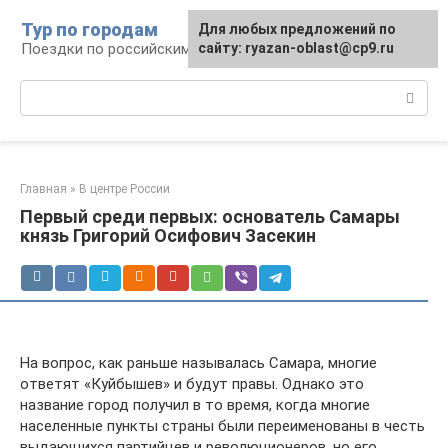
Перейти
Тур по городам
Для любых предложений по
к
Поездки по российским городам
сайту: ryazan-oblast@cp9.ru
контенту
Поиск:
Главная
»
В центре России
Первый среди первых: основатель Самары
князь Григорий Осифович Засекин
На вопрос, как раньше называлась Самара, многие
ответят «Куйбышев» и будут правы. Однако это
название город получил в то время, когда многие
населенные пункты страны были переименованы в честь
выдающихся партийцев и революционеров, но его