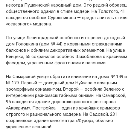
некогда Пушкинский народный дом. Это редкий образец
общественного здания в стиле модерн. На Толстого, 41
находится особняк Сурошникова — представитель стиля
«северного» модерна.
По улице Ленинградской особенно интересен доходный
дом Головкина (дом № 44) с кованными ограждениями
балконов и обилием декоративных элементов. На улице
Венцека, 55 сохранился особняк Шихобалова с красивым
фасадом, украшенным фронтонами и вазонами.
На Самарской улице обратите внимание на дома № 149 и
№ 179. Первый — доходный дом Нуйчева с изящным
зооморфным орнаментом. Второй — особняк Зеленко с
интересными разномасштабными окнами. На Самарской,
95 находится здание дореволюционного ресторана
«Аквариум». Постройка — один из ярчайших примеров
строгого и рационального модерна. На Садовой, 231
сохранилось здание кинотеатра «Фурор», обильно
украшенное лепниной.