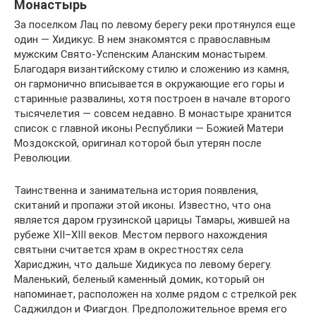
Монастырь
За поселком Лац по левому берегу реки протянулся еще
один — Хидикус. В нем знакомятся с православным
мужским Свято-Успенским Аланским монастырем.
Благодаря византийскому стилю и сложению из камня,
он гармонично вписывается в окружающие его горы и
старинные развалины, хотя построен в начале второго
тысячелетия — совсем недавно. В монастыре хранится
список с главной иконы Республики — Божией Матери
Моздокской, оригинал которой был утерян после
Революции.
Таинственна и занимательна история появления,
скитаний и пропажи этой иконы. Известно, что она
является даром грузинской царицы Тамары, жившей на
рубеже XII–XIII веков. Местом первого нахождения
святыни считается храм в окрестностях села
Харисджин, что дальше Хидикуса по левому берегу.
Маленький, беленый каменный домик, который он
напоминает, расположен на холме рядом с стрелкой рек
Саджилдон и Фиагдон. Предположительное время его