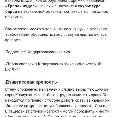
каньона вдоль скал оборудована дорожка, названная
«Тропой чудес»
. На ней же находится
скульптура
барса
из зеркальной мозаики, притаившегося на одном
из камней.
Самое узкое место ущелья как нельзя лучше отвечало
требованиям обороны, потому сразу за ним появилась
крепость.
Подробнее: Кадаргаванский каньон
«Тропа сказок» в Кадаргаванском каньоне Фото: ©
DK1974
Дзивгисская крепость
Стену, сложенную из камней и словно вырастающую из
горы Кариухох, может быть трудно заметить сразу. Она
находится по правой стороне дороги сразу за каньоном.
Ищите ее на уровне полузаброшенного поселка Дзивгис.
В пещерах за стеной крепости могли проживать и нести
оборону сотни людей. Строительство ее относят к