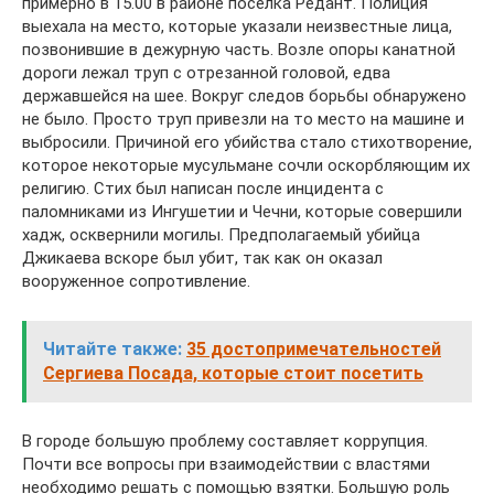
примерно в 15.00 в районе поселка Редант. Полиция
выехала на место, которые указали неизвестные лица,
позвонившие в дежурную часть. Возле опоры канатной
дороги лежал труп с отрезанной головой, едва
державшейся на шее. Вокруг следов борьбы обнаружено
не было. Просто труп привезли на то место на машине и
выбросили. Причиной его убийства стало стихотворение,
которое некоторые мусульмане сочли оскорбляющим их
религию. Стих был написан после инцидента с
паломниками из Ингушетии и Чечни, которые совершили
хадж, осквернили могилы. Предполагаемый убийца
Джикаева вскоре был убит, так как он оказал
вооруженное сопротивление.
Читайте также:
35 достопримечательностей
Сергиева Посада, которые стоит посетить
В городе большую проблему составляет коррупция.
Почти все вопросы при взаимодействии с властями
необходимо решать с помощью взятки. Большую роль