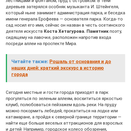
лестницами и фонтаном, пруд с островком. В тени
деревьев затерялся особняк музыканта И. Штейнгеля,
который ныне занимает администрация парка, и беседка
имени генерала Ерофеева — основателя парка. Когда-то
сад носил его имя, сейчас он назван в честь осетинского
деятеля искусств
Коста Хетагурова. Памятник
поэту,
сидящему на лавочке, расположен напротив входа
посреди аллеи на проспекте Мира.
Читайте также:
Рошаль от основания и до
наших дней: краткий экскурс в историю
города
Сегодня местные и гости города приходят в парк
прогуляться по зеленым аллеям, восхититься яркостью
клумб, полюбоваться пейзажем вдоль реки. На пруду
можно покормить лебедей, прокатиться на лодке или
катамаране, а пройдя к северной границе территории —
найти еще больше веселых аттракционов для взрослых
и детей. Например, городское колесо обозрения,