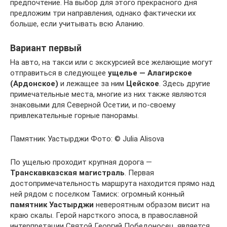
предпочтение. На выбор для этого прекрасного дня
предложим три направления, однако фактически их
больше, если учитывать всю Аланию.
Вариант первый
На авто, на такси или с экскурсией все желающие могут
отправиться в следующее
ущелье —
Алагирское
(Ардонское)
и лежащее за ним
Цейское
. Здесь другие
примечательные места, многие из них также являются
знаковыми для Северной Осетии, и по-своему
привлекательные горные панорамы.
Памятник Уастырджи Фото: © Julia Alisova
По ущелью проходит крупная дорога —
Транскавказская магистраль
. Первая
достопримечательность маршрута находится прямо над
ней рядом с поселком Тамиск: огромный конный
памятник Уастырджи
невероятным образом висит на
краю скалы. Герой нарсткого эпоса, в православной
интерпретации Святой Георгий Победоносец, является