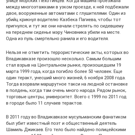
улице Морских Пехотинцев. Когда машина проезжала
между многоэтажками в узком проезде, к ней подбежали
двое, вооруженные автоматами с глушителями. Один из
убийц крикнул водителю Казбека Пагиева, чтобы тот
пригнулся, и тут же они начали стрелять по сидевшему
на переднем сиденье мэру. Чиновника убили на месте.
Одна из пуль смертельно ранила и его водителя.
Нельзя не отметить террористические акты, которых во
Владикавказе произошло несколько. Самым большим
стал взрыв на Центральном рынке, произошедшем 19
марта 1999 года, когда погибло более 50 человек. Еще
один теракт, унесший много жизней, 6 ноября 2008 года.
Тогда взорвали маршрутное такси на людной остановке
в полдень, когда там очень много народа. Рядом рынок,
торговые центры, университет. Всего с 1999 по 2011 год
в городе было 11 случаев терактов.
В 2011 году во Владикавказе мусульманским фанатиком
был убит известный поэт и общественный деятель
Шамиль Джикаев. Его тело было найдено полицейскими