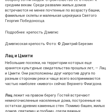
средним векам. Среди развалин жилых домов
встречаются не менее почтенные по возрасту башни,
фамильные склепы и маленькая церквушка Святого
Георгия Победоносца.
Подробнее: крепость Дзивгис
Дзивгисская крепость Фото: © Дмитрий Березин
Лац и Цмити
Небольшие поселки, на территории которых еще
хранятся культурные свидетельства прошлых лет, — Лац
и Цмити. Они расположены друг напротив друга по
разным сторонам реки и чаще всего воспринимаются
частью наиболее «живого» сейчас Верхнего Фиагдона.
Лац
лежит на правом берегу. Гостей встречают
немногочисленные населенные дома, построенные на
остатках древних каменных стен. Помимо башен, жилых
домов, святилищ и гробниц, среди важных