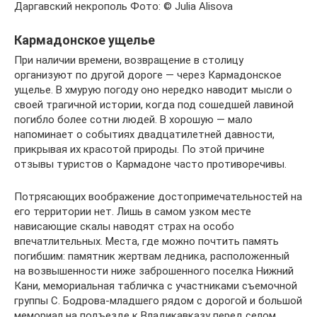
Даргавский некрополь Фото: © Julia Alisova
Кармадонское ущелье
При наличии времени, возвращение в столицу
организуют по другой дороге — через Кармадонское
ущелье. В хмурую погоду оно нередко наводит мысли о
своей трагичной истории, когда под сошедшей лавиной
погибло более сотни людей. В хорошую — мало
напоминает о событиях двадцатилетней давности,
прикрывая их красотой природы. По этой причине
отзывы туристов о Кармадоне часто противоречивы.
Потрясающих воображение достопримечательностей на
его территории нет. Лишь в самом узком месте
нависающие скалы наводят страх на особо
впечатлительных. Места, где можно почтить память
погибшим: памятник жертвам ледника, расположенный
на возвышенности ниже заброшенного поселка Нижний
Кани, мемориальная табличка с участниками съемочной
группы С. Бодрова-младшего рядом с дорогой и большой
мемориал на подъезде к Владикавказу перед селом