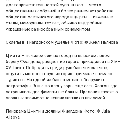
достопримечательностей аула: ныхас — место
общественных собраний в более раннем устройстве
общества осетинского народа и цырты — каменные
стелы, мемориалы тех лет, обычно надгробные,
украшенные разнообразным орнаментом.
Склепы в Фиагдонском ущелье Фото: © Женя Пьянова
Цмити
— нежилой сейчас город на высоком левом
берегу Фиагдона, расцвет которого приходился на XIV–
XVII века. Побродить среди руин башен и склепов,
ощутить многовековую историю приезжает немало
туристов. На одной из башен можно обнаружить
петроглифы. Выше по клону горы еще есть Халгон, где
сохранились две фамильные башни. Предания гласят о
сложных взаимоотношениях живших в них семей.
Панорама Цмити и долины Фиагдона Фото: © Julia
Alisova