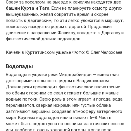
Сразу за поселком, на выезде к качелям находятся две
башни Курта и Тага
. Если не планируете осмотр других
вышеуказанных, желая сократить время и скорее
попасть к даргавским, то эти легко уложатся в маршрут,
поскольку находятся рядом с дорогой. Продолжив
движение в направлении Фазикау, попадете к Даргавсу и
фантастической долине водопадов.
Качели в Куртатинском ущелье Фото: © Олег Челохсаев
Водопады
Водопады в ущелье реки Мидаграбиндон — известная
достопримечательность рядом с Владикавказом.
Долина реки производит фантастическое впечатление:
по обеим сторонам со скал стекают большие и малые
водные потоки. Свою роль в этом играет и погода, вода
переливается, сверкая искрами, или густые облака
затягивают вершины, создавая атмосферу затерянного
мира. Крупных водопадов насчитывают 6–8. Часть
может быть недоступна по осени из-за стаявших снегов
или, наоборот, очень холодной погоды, когда вода