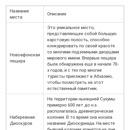
Название
Описание
места
Это уникальное место,
представляющее собой большую
карстовую полость, способно
конкурировать по своей красоте
со многими подземными дворцами
Новоафонская
мирового имени. Впервые пещера
пещера
была обнаружена еще в начале 70-
х годов, и с тех пор многие
туристы приезжают в Абхазию,
чтобы посмотреть на этот
естественный памятник.
На территории нынешней Сухумы
примерно 600 лет до н.э.
располагалась древнегреческая
Набережная
колония. В то время она носила
Диоскуров
название Диоскуриада. На месте
бывшей колонии хранятся на дне