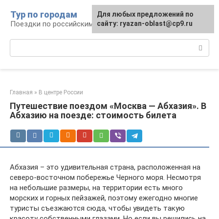
Перейти
Тур по городам
Для любых предложений по
к
Поездки по российским городам
сайту: ryazan-oblast@cp9.ru
контенту
Поиск:
Главная
»
В центре России
Путешествие поездом «Москва — Абхазия». В
Абхазию на поезде: стоимость билета
Абхазия – это удивительная страна, расположенная на
северо-восточном побережье Черного моря. Несмотря
на небольшие размеры, на территории есть много
морских и горных пейзажей, поэтому ежегодно многие
туристы съезжаются сюда, чтобы увидеть такую
красоту собственными глазами. Но если вы решились на