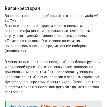
Вагон-ресторан
Вагон-ресторан поезда «Сочи», фото: пресс-служба АО
«ФПК»
В вагоне-ресторане туристического поезда меня
встречали официантки в красных платьях с белыми
фартуками, русский самовар с баранками и весы
«Тюмень» с гирьками. У столиков аппетитно
покачивались авоськи с продуктовыми наборами
(продаются).
В меню вагона-ресторана поезда «Сочи» блюда русской
и абхазской кухни, приготовленные шеф-поваром по
оригинальным рецептам. Есть советская кулинарная
классика: салат «Оливье», сосиски с зеленым горошком,
бутерброд со шпротами, блины с икрой. Указан состав и
энергетическая ценность каждого блюда. меню вагона-
ресторана
Читайте также:
В Мещовске, на древней