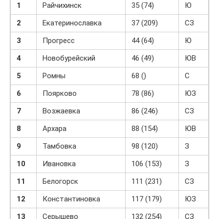
1
Райчихинск
35 (74)
Ю
2
Екатеринославка
37 (209)
СЗ
3
Прогресс
44 (64)
Ю
4
Новобурейский
46 (49)
ЮВ
5
Ромны
68 ()
С
6
Поярково
78 (86)
ЮЗ
7
Возжаевка
86 (246)
СЗ
8
Архара
88 (154)
ЮВ
9
Тамбовка
98 (120)
З
10
Ивановка
106 (153)
З
11
Белогорск
111 (231)
СЗ
12
Константиновка
117 (179)
ЮЗ
13
Серышево
132 (254)
СЗ