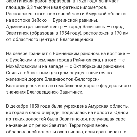
Завитинский район образован в 1926 году, занимает
площадь 3,3 тысячи квад-ратных километров.
Расположен в юго-восточной части Амурской области
на востоке Зейско — Буреинской равнины.
Административный центр — город Завитинск — город
Завитинск (образован в 1954 году), расположен в 170 км
от областного центра г. Благовещенска.
На севере граничит с Ромненским районом, на востоке —
с Бурейским и землями города Райчихинска, на юге — с
Михайловским и на западе — с Октябрьским районами.
Связь с областным центром осуществляется по
железной дороге Владивосток-Белогорск-
Благовещенск и по автомобильной дороге федерального
значения Благовещенск-Завитинск.
В декабре 1858 года была учреждена Амурская область,
которая в свою очередь, поделилась на волости. Одной
из таких волостей была Завитинская, получившая свое
на-звание от речки Завитая. Территория вновь
образованной волости охватывала, если срав-нивать с