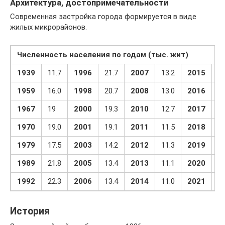
Архитектура, достопримечательности
Современная застройка города формируется в виде
жилых микрорайонов.
Численность населения по годам (тыс. жит)
1939
11.7
1996
21.7
2007
13.2
2015
10
1959
16.0
1998
20.7
2008
13.0
2016
10
1967
19
2000
19.3
2010
12.7
2017
10
1970
19.0
2001
19.1
2011
11.5
2018
10
1979
17.5
2003
14.2
2012
11.3
2019
10
1989
21.8
2005
13.4
2013
11.1
2020
10
1992
22.3
2006
13.4
2014
11.0
2021
10
История