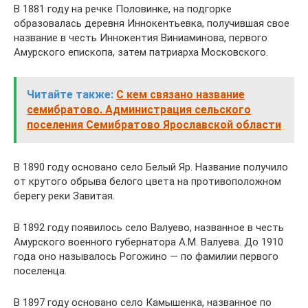
В 1881 году на речке Половинке, на подгорке
образовалась деревня Иннокентьевка, получившая свое
название в честь Иннокентия Виниаминова, первого
Амурского епископа, затем патриарха Московского.
Читайте также:
С кем связано название
семибратово. Администрация сельского
поселения Семибратово Ярославской области
В 1890 году основано село Белый Яр. Название получило
от крутого обрыва белого цвета на противоположном
берегу реки Завитая.
В 1892 году появилось село Валуево, названное в честь
Амурского военного губернатора А.М. Валуева. До 1910
года оно называлось Рогожино — по фамилии первого
поселенца.
В 1897 году основано село Камышенка, названное по