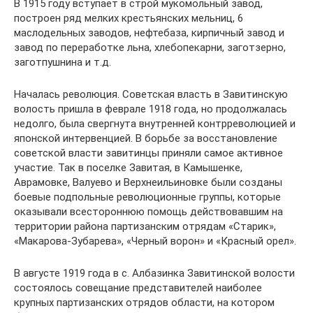
В 1915 году вступает в строй мукомольный завод,
построен ряд мелких крестьянских мельниц, 6
маслодельных заводов, нефтебаза, кирпичный завод и
завод по переработке льна, хлебопекарни, заготзерно,
заготпушнина и т.д.
Началась революция. Советская власть в Завитинскую
волость пришла в феврале 1918 года, но продолжалась
недолго, была свергнута внутренней контрреволюцией и
японской интервенцией. В борьбе за восстановление
советской власти завитинцы приняли самое активное
участие. Так в поселке Завитая, в Камышенке,
Аврамовке, Валуево и Верхнеильиновке были созданы
боевые подпольные революционные группы, которые
оказывали всестороннюю помощь действовавшим на
территории района партизанским отрядам «Старик»,
«Макарова-Зубарева», «Черный ворон» и «Красный орел».
В августе 1919 года в с. Албазинка Завитинской волости
состоялось совещание представителей наиболее
крупных партизанских отрядов области, на котором