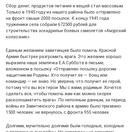
Сбор денег, продуктов питания и вещей стал массовым.
Только в 1945 году из нашего района было отправлено
на фронт свыше 2000 посылок. К концу 1941 года
труженики села собрали 672500 рублей для
строительства эскадрильи боевых самолетов «Амурский
колхозник».
Единым желанием завитинцев было помочь Красной
Армии быстрее разгромить врага. Это желание хорошо
выразила наша землячка Е.А.Суббота в письме,
вложенном в посылку: «Отправляю посылку дорогим
защитникам Родины. Кто получит ее — боец или
командир — не знаю. Но уверена, что получит ее герой,
потому что вы все герои. Мы с вами, родимые. Хочется
сделать все, чтобы помочь вам как можно скорее
расколошматить врага». По неполным данным, за период
войны из Завитинского района в армию было призвано
1500 человек: не вернулось с фронта 955 человек.
Долгими, мучительно долгими были голодные, холодные