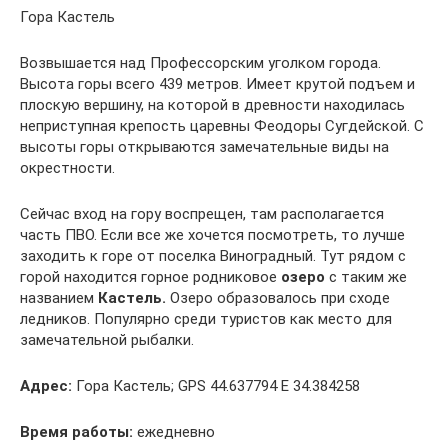
Гора Кастель
Возвышается над Профессорским уголком города.
Высота горы всего 439 метров. Имеет крутой подъем и
плоскую вершину, на которой в древности находилась
неприступная крепость царевны Феодоры Сугдейской. С
высоты горы открываются замечательные виды на
окрестности.
Сейчас вход на гору воспрещен, там располагается
часть ПВО. Если все же хочется посмотреть, то лучше
заходить к горе от поселка Виноградный. Тут рядом с
горой находится горное родниковое
озеро
с таким же
названием
Кастель.
Озеро образовалось при сходе
ледников. Популярно среди туристов как место для
замечательной рыбалки.
Адрес:
Гора Кастель; GPS 44.637794 E 34.384258
Время работы:
ежедневно