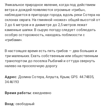
Уникальное природное явление, когда под действием
ветра и дождей появляются огромные «грибы»,
наблюдается в пригороде города, вдоль реки Сотера на
склонах оврага. На глиняной «ножке» общей высотой от
3 до 6 метров и в диаметре до 2,5 метров лежат
каменные шапки. В сырую погоду следует соблюдать
особую осторожность, находясь поблизости с
«грибами».
В настоящее время есть пять грибов — два больших и
три маленьких. Ехать собственным или общественным
транспортом до поселка Рыбачий и оттуда свернуть
налево на проселочную дорогу.
Адрес:
Долина Сотера, Алушта, Крым; GPS: 44.74835,
34.46193
Время работы:
ежедневно
Вход:
свободный