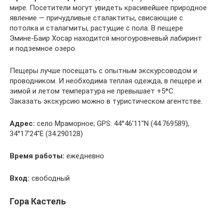
мире. Посетители могут увидеть красивейшее природное
явление — причудливые сталактиты, свисающие с
потолка и сталагмиты, растущие с пола. В пещере
Эмине-Баир Хосар находится многоуровневый лабиринт
и подземное озеро.
Пещеры лучше посещать с опытным экскурсоводом и
проводником. И необходима теплая одежда, в пещере и
зимой и летом температура не превышает +5*С.
Заказать экскурсию можно в туристическом агентстве.
Адрес:
село Мраморное; GPS: 44°46′11″N (44.769589),
34°17′24″E (34.290128)
Время работы:
ежедневно
Вход:
свободный
Гора Кастель