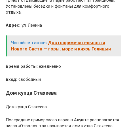
гуляют отдыхающие. В парке работают аттракционы.
Установлены беседки и фонтаны для комфортного
отдыха.
Адрес:
ул. Ленина
Читайте также:
Достопримечательности
Нового Света — горы, море и князь Голицын
Время работы:
ежедневно
Вход:
свободный
Дом купца Стахеева
Дом купца Стахеева
Посередине приморского парка в Алуште располагается
вилла «Отрада», так называется дом купца Стахеева.