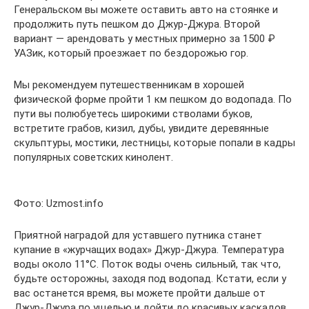
Генеральском вы можете оставить авто на стоянке и
продолжить путь пешком до Джур-Джура. Второй
вариант — арендовать у местных примерно за 1500 ₽
УАЗик, который проезжает по бездорожью гор.
Мы рекомендуем путешественникам в хорошей
физической форме пройти 1 км пешком до водопада. По
пути вы полюбуетесь широкими стволами буков,
встретите грабов, кизил, дубы, увидите деревянные
скульптуры, мостики, лестницы, которые попали в кадры
популярных советских кинолент.
Фото: Uzmost.info
Приятной наградой для уставшего путника станет
купание в «журчащих водах» Джур-Джура. Температура
воды около 11°С. Поток воды очень сильный, так что,
будьте осторожны, заходя под водопад. Кстати, если у
вас останется время, вы можете пройти дальше от
Джур-Джура по ущелью и дойти до красивых каскадов,