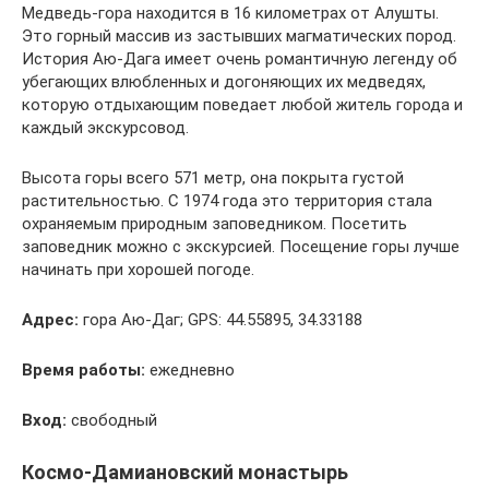
Медведь-гора находится в 16 километрах от Алушты.
Это горный массив из застывших магматических пород.
История Аю-Дага имеет очень романтичную легенду об
убегающих влюбленных и догоняющих их медведях,
которую отдыхающим поведает любой житель города и
каждый экскурсовод.
Высота горы всего 571 метр, она покрыта густой
растительностью. С 1974 года это территория стала
охраняемым природным заповедником. Посетить
заповедник можно с экскурсией. Посещение горы лучше
начинать при хорошей погоде.
Адрес:
гора Аю-Даг; GPS: 44.55895, 34.33188
Время работы:
ежедневно
Вход:
свободный
Космо-Дамиановский монастырь