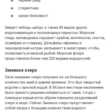
черный гриф;
стервятник;
орлан-белохвост.
Зимует лебедь-шипун, а также 80 видов других
водоплавающих и околоводных пернатых. Морская
гладь заповедника скрывает крабов, моллюсков, скатов,
скумбрию и ставриду. Дельфины-афалины и
черноморский катран заплывают в акваторию, чтобы
полакомиться мелкой рыбой. Морская флора
представлена более чем 220 видами водорослей.
Змеиное озеро
Своё название озеро получило из-за большого
количества змей в давние времена. Это был закрытый
водоём с пресной водой. В XX веке местным населением
было принято решение избавиться от змей, тогда с
помощью взрывчатки убрали перешеек разделявший
озеро и море. Сейчас Змеиное озеро представляет
собой лагуну с большим количеством водного