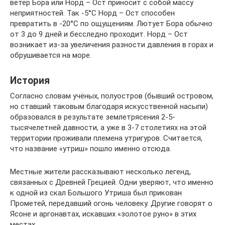
ветер Бора или Норд – Ост приносит с собой массу
неприятностей. Так -5°С Норд – Ост способен
превратить в -20°С по ощущениям. Лютует Бора обычно
от 3 до 9 дней и бесследно проходит. Норд – Ост
возникает из-за увеличения разности давления в горах и
обрушивается на море.
История
Согласно словам учёных, полуостров (бывший островом,
но ставший таковым благодаря искусственной насыпи)
образовался в результате землетрясения 2-5-
тысячелетней давности, а уже в 3-7 столетиях на этой
территории проживали племена утригуров. Считается,
что название «утриш» пошло именно отсюда.
Местные жители рассказывают несколько легенд,
связанных с Древней Грецией. Одни уверяют, что именно
к одной из скал Большого Утриша был прикован
Прометей, передавший огонь человеку. Другие говорят о
Ясоне и аргонавтах, искавших «золотое руно» в этих
местах.