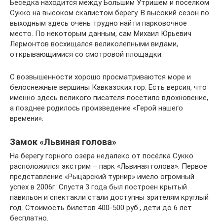
Беседка находится между Большим Утришем и посёлком
Сукко на высоком скалистом берегу. В высокий сезон по
выходным здесь очень трудно найти парковочное
место. По некоторым данным, сам Михаил Юрьевич
Лермонтов восхищался великолепными видами,
открывающимися со смотровой площадки.
С возвышенности хорошо просматриваются море и
белоснежные вершины Кавказских гор. Есть версия, что
именно здесь великого писателя посетило вдохновение,
а позднее родилось произведение «Герой нашего
времени».
Замок «Львиная голова»
На берегу горного озера недалеко от посёлка Сукко
расположился экстрим – парк «Львиная голова». Первое
представление «Рыцарский турнир» имело огромный
успех в 2006г. Спустя 3 года был построен крытый
павильон и спектакли стали доступны зрителям круглый
год. Стоимость билетов 400-500 руб., дети до 6 лет
бесплатно.