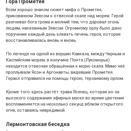
Гора Прометея
Всем хорошо знаком сюжет мифа о Прометее,
прикованном Зевсом к отвесной скале над морем. Герой
разгневал бога грома и молний тем, что даровал огонь
людям, наказанным Зевсом. Огромному орлу было дано
поручение каждый день клевать печень героя, которая
восстанавливалась вновь и вновь.
По легенде на одной из вершин Кавказа, между Черным и
Каспийским морем, в излучине Понта (Лукоморье)
находится отвесная обращённая к морю скала. Мимо неё
проплывали Ясон и Аргонавты, видевшие Прометея.
Геракл отправился на помощь герою, терзаемому орлом.
Кроме того здесь растёт трава Ясенец, которая из-за
высокого содержания эфирных масел во время цветения
воспламеняется на несколько секунд вблизи открытого
огня, оставаясь невредимой.
Лермонтовская беседка