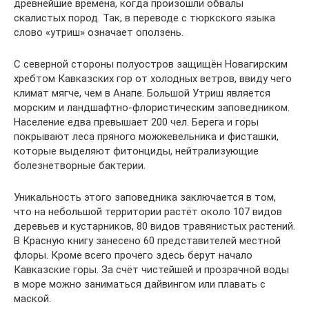
древнейшие времена, когда произошли обвалы
скалистых пород. Так, в переводе с тюркского языка
слово «утриш» означает оползень.
С северной стороны полуостров защищён Новагирским
хребтом Кавказских гор от холодных ветров, ввиду чего
климат мягче, чем в Анапе. Большой Утриш является
морским и ландшафтно-флористическим заповедником.
Население едва превышает 200 чел. Берега и горы
покрывают леса пряного можжевельника и фисташки,
которые выделяют фитонциды, нейтрализующие
болезнетворные бактерии.
Уникальность этого заповедника заключается в том,
что на небольшой территории растёт около 107 видов
деревьев и кустарников, 80 видов травянистых растений.
В Красную книгу занесено 60 представителей местной
флоры. Кроме всего прочего здесь берут начало
Кавказские горы. За счёт чистейшей и прозрачной воды
в море можно заниматься дайвингом или плавать с
маской.