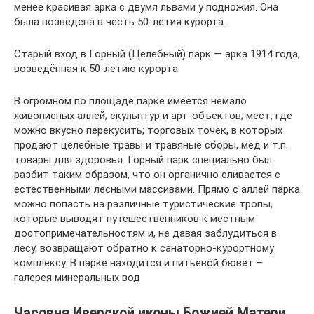
менее красивая арка с двумя львами у подножия. Она
была возведена в честь 50-летия курорта.
Старый вход в Горный (Целебный) парк — арка 1914 года,
возведённая к 50-летию курорта.
В огромном по площаде парке имеется немало
живописных аллей; скульптур и арт-объектов; мест, где
можно вкусно перекусить; торговых точек, в которых
продают целебные травы и травяные сборы, мёд и т.п.
товары для здоровья. Горный парк специально был
разбит таким образом, что он органично сливается с
естественными лесными массивами. Прямо с аллей парка
можно попасть на различные туристические тропы,
которые выводят путешественников к местным
достопримечательностям и, не давая заблудиться в
лесу, возвращают обратно к санаторно-курортному
комплексу. В парке находится и питьевой бювет –
галерея минеральных вод
Часовня Иверской иконы Божией Матери