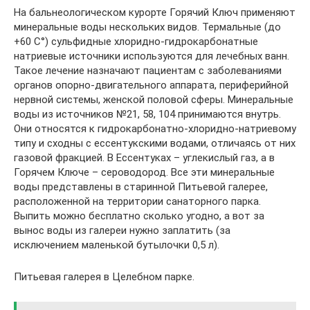
На бальнеологическом курорте Горячий Ключ применяют
минеральные воды нескольких видов. Термальные (до
+60 С°) сульфидные хлоридно-гидрокарбонатные
натриевые источники используются для лечебных ванн.
Такое лечение назначают пациентам с заболеваниями
органов опорно-двигательного аппарата, периферийной
нервной системы, женской половой сферы. Минеральные
воды из источников №21, 58, 104 принимаются внутрь.
Они относятся к гидрокарбонатно-хлоридно-натриевому
типу и сходны с ессентукскими водами, отличаясь от них
газовой фракцией. В Ессентуках – углекислый газ, а в
Горячем Ключе – сероводород. Все эти минеральные
воды представлены в старинной Питьевой галерее,
расположенной на территории санаторного парка.
Выпить можно бесплатно сколько угодно, а вот за
вынос воды из галереи нужно заплатить (за
исключением маленькой бутылочки 0,5 л).
Питьевая галерея в Целебном парке.