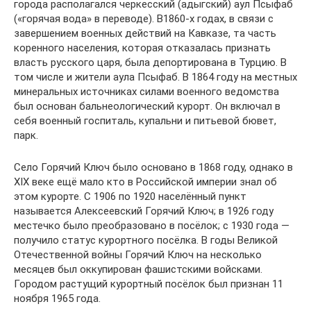
города располагался черкесский (адыгский) аул Псыфаб
(«горячая вода» в переводе). В1860-х годах, в связи с
завершением военных действий на Кавказе, та часть
коренного населения, которая отказалась признать
власть русского царя, была депортирована в Турцию. В
том числе и жители аула Псыфаб. В 1864 году на местных
минеральных источниках силами военного ведомства
был основан бальнеологический курорт. Он включал в
себя военный госпиталь, купальни и питьевой бювет,
парк.
Село Горячий Ключ было основано в 1868 году, однако в
XIX веке ещё мало кто в Российской империи знал об
этом курорте. С 1906 по 1920 населённый пункт
называется Алексеевский Горячий Ключ; в 1926 году
местечко было преобразовано в посёлок; с 1930 года —
получило статус курортного посёлка. В годы Великой
Отечественной войны Горячий Ключ на несколько
месяцев был оккупирован фашистскими войсками.
Городом растущий курортный посёлок был признан 11
ноября 1965 года.