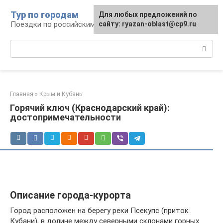
Перейти
Тур по городам
Для любых предложений по
к
Поездки по российским городам
сайту: ryazan-oblast@cp9.ru
контенту
Поиск:
Главная
»
Крым и Кубань
Горячий ключ (Краснодарский край):
достопримечательности
Описание города-курорта
Город расположен на берегу реки Псекупс (приток
Кубани), в долине между северными склонами горных