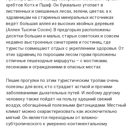
хребтов Котх и Пшаф. Он буквально утопает в
лиственных и смешанных лесах, зелени, цветах; а к
здравницам на старинных минеральных источниках
ведёт большая аллея из высоких хвойных деревьев
(Аллея Тысячи Сосен). В предгорьях расположены
десятки больших и малых, старых советских и совсем
недавно выстроенных санаториев и гостиниц, где
туристы совмещают отдых с укреплением здоровья. От
этих здравниц по поросшим лесом горам проложены
отличные пешеходные маршруты – с мостиками,
лесенками и ограждениями в опасных местах.
Пешие прогулки по этим туристическим тропам очень
полезны для всех, кто страдает астмой и прочими
заболеваниями дыхательных путей. И любому другому
человеку также пойдёт на пользу здешний свежий
воздух, обогащённый полезными фитонцидами. Местный
климат можно охарактеризовать как исключительно
мягкий. Он является переходным от влажно-
субтропического к умеренно-континентальному.