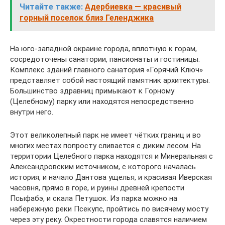
Читайте также:
Адербиевка — красивый
горный поселок близ Геленджика
На юго-западной окраине города, вплотную к горам,
сосредоточены санатории, пансионаты и гостиницы.
Комплекс зданий главного санатория «Горячий Ключ»
представляет собой настоящий памятник архитектуры.
Большинство здравниц примыкают к Горному
(Целебному) парку или находятся непосредственно
внутри него.
Этот великолепный парк не имеет чётких границ и во
многих местах попросту сливается с диким лесом. На
территории Целебного парка находятся и Минеральная с
Александровским источником, с которого началась
история, и начало Дантова ущелья, и красивая Иверская
часовня, прямо в горе, и руины древней крепости
Псыфабэ, и скала Петушок. Из парка можно на
набережную реки Псекупс, пройтись по висячему мосту
через эту реку. Окрестности города славятся наличием