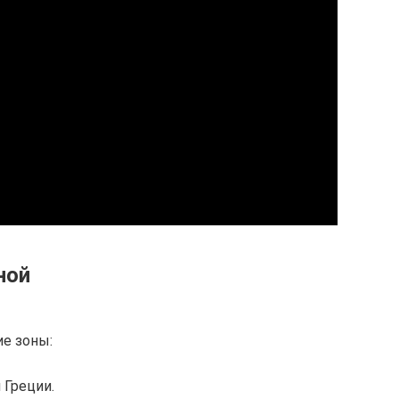
ной
е зоны:
 Греции.