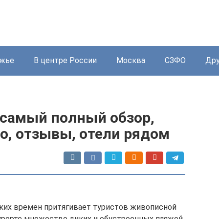
жье
В центре России
Москва
СЗФО
Дру
самый полный обзор,
то, отзывы, отели рядом
ких времен притягивает туристов живописной
урорте множество диких и обустроенных пляжей.