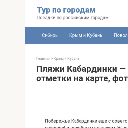
Перейти
Тур по городам
к
контенту
Поездки по российским городам
Сибирь
Крым и Кубань
Повол
Главная
»
Крым и Кубань
Пляжи Кабардинки — 
отметки на карте, фо
Побережье Кабардинки еще с советс
природой и целебным воздухом. На к