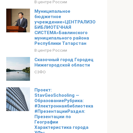
В центре России
Муниципальное
бюджетное
учреждение»ЦЕНТРАЛИЗОВАННАЯ
БИБЛИОТЕЧНАЯ
СИСТЕМА»Бавлинского
муниципального района
Республики Татарстан
В центре России
Сказочный город Городец
Нижегородской области
СЗФО
Проект:
StavGeoSchooling —
ОбразованиеРубрика:
#Электроннаябиблиотека
#ПрезентацииРаздел:
Презентации по
Географии
Характеристика города
УФы