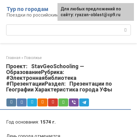
Перейти
Тур по городам
Для любых предложений по
к
Поездки по российским городам
сайту: ryazan-oblast@cp9.ru
контенту
Поиск:
Главная
»
Поволжье
Проект: StavGeoSchooling —
ОбразованиеРубрика:
#Электроннаябиблиотека
#ПрезентацииРаздел: Презентации по
Географии Характеристика города УФы
Год основания:
1574 г.
День города отмечается