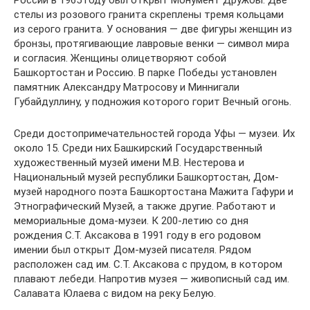
стелы из розового гранита скреплены тремя кольцами
из серого гранита. У основания — две фигуры женщин из
бронзы, протягивающие лавровые венки — символ мира
и согласия. Женщины олицетворяют собой
Башкортостан и Россию. В парке Победы установлен
памятник Александру Матросову и Миннигали
Губайдуллину, у подножия которого горит Вечный огонь.
Среди достопримечательностей города Уфы — музеи. Их
около 15. Среди них Башкирский Государственный
художественный музей имени М.В. Нестерова и
Национальный музей республики Башкортостан, Дом-
музей народного поэта Башкортостана Мажита Гафури и
Этнографический Музей, а также другие. Работают и
мемориальные дома-музеи. К 200-летию со дня
рождения С.Т. Аксакова в 1991 году в его родовом
имении был открыт Дом-музей писателя. Рядом
расположен сад им. С.Т. Аксакова с прудом, в котором
плавают лебеди. Напротив музея — живописный сад им.
Салавата Юлаева с видом на реку Белую.