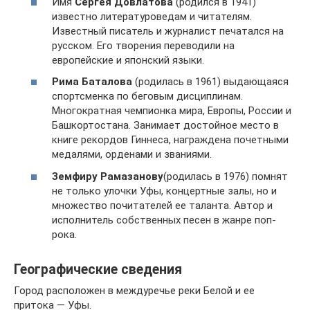
Имя
Сергея Довлатова
(родился в 1941)
известно литературоведам и читателям.
Известный писатель и журналист печатался на
русском. Его творения переводили на
европейские и японский языки.
Рима Баталова
(родилась в 1961) выдающаяся
спортсменка по беговым дисциплинам.
Многократная чемпионка мира, Европы, России и
Башкортостана. Занимает достойное место в
книге рекордов Гиннеса, награждена почетными
медалями, орденами и званиями.
Земфиру Рамазанову
(родилась в 1976) помнят
не только улочки Уфы, концертные залы, но и
множество почитателей ее таланта. Автор и
исполнитель собственных песен в жанре поп-
рока.
Географические сведения
Город расположен в междуречье реки Белой и ее
притока — Уфы.