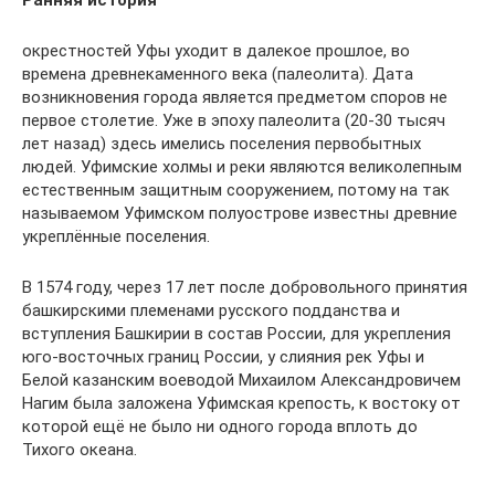
Ранняя история
окрестностей Уфы уходит в далекое прошлое, во
времена древнекаменного века (палеолита). Дата
возникновения города является предметом споров не
первое столетие. Уже в эпоху палеолита (20-30 тысяч
лет назад) здесь имелись поселения первобытных
людей. Уфимские холмы и реки являются великолепным
естественным защитным сооружением, потому на так
называемом Уфимском полуострове известны древние
укреплённые поселения.
В 1574 году, через 17 лет после добровольного принятия
башкирскими племенами русского подданства и
вступления Башкирии в состав России, для укрепления
юго-восточных границ России, у слияния рек Уфы и
Белой казанским воеводой Михаилом Александровичем
Нагим была заложена Уфимская крепость, к востоку от
которой ещё не было ни одного города вплоть до
Тихого океана.