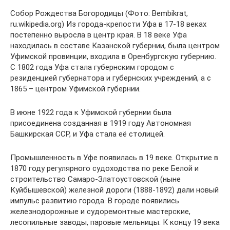
Собор Рождества Богородицы (Фото: Bembikrat,
ru.wikipedia.org) Из города-крепости Уфа в 17-18 веках
постепенно выросла в центр края. В 18 веке Уфа
находилась в составе Казанской губернии, была центром
Уфимской провинции, входила в Оренбургскую губернию.
С 1802 года Уфа стала губернским городом с
резиденцией губернатора и губернских учреждений, а с
1865 – центром Уфимской губернии.
В июне 1922 года к Уфимской губернии была
присоединена созданная в 1919 году Автономная
Башкирская ССР, и Уфа стала её столицей.
Промышленность в Уфе появилась в 19 веке. Открытие в
1870 году регулярного судоходства по реке Белой и
строительство Самаро-Златоустовской (ныне
Куйбышевской) железной дороги (1888-1892) дали новый
импульс развитию города. В городе появились
железнодорожные и судоремонтные мастерские,
лесопильные заводы, паровые мельницы. К концу 19 века