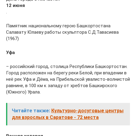
12 июня
.
Памятник национальному герою Башкортостана
Салавату Юлаеву работы скульптора С.Д.Тавасиева
(1967)
Уфа
– российский город, столица Республики Башкортостан.
Город расположен на берегу реки Белой, при впадении в
неё рек Уфа и Дёма, на Прибельской увалисто-волнистой
равнине, в 100 км к западу от хребтов Башкирского
(Южного) Урала.
Читайте также:
Культурно-досуговые центры
для взрослых в Саратове - 72 места