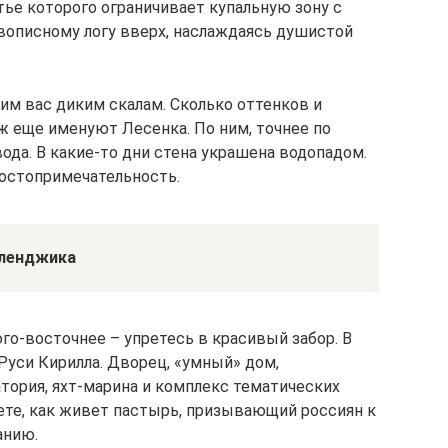
тье которого ограничивает купальную зону с
вописному логу вверх, наслаждаясь душистой
м вас диким скалам. Сколько оттенков и
яж еще именуют Лесенка. По ним, точнее по
ода. В какие-то дни стена украшена водопадом.
достопримечательность.
еленджика
юго-восточнее – упретесь в красивый забор. В
уси Кирилла. Дворец, «умный» дом,
тория, яхт-марина и комплекс тематических
ете, как живет пастырь, призывающий россиян к
анию.