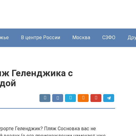
жье
В центре России
Москва
СЗФО
Дру
яж Геленджика с
одой
урорте Геленджик? Пляж Сосновка вас не
 воздух (о его происхождении намекает уже