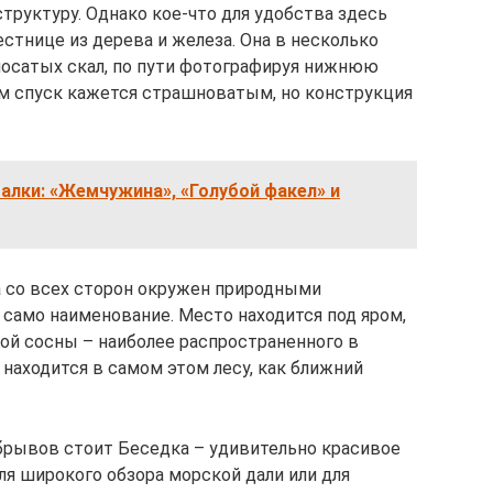
труктуру. Однако кое-что для удобства здесь
естнице из дерева и железа. Она в несколько
лосатых скал, по пути фотографируя нижнюю
м спуск кажется страшноватым, но конструкция
алки: «Жемчужина», «Голубой факел» и
а со всех сторон окружен природными
само наименование. Место находится под яром,
ой сосны – наиболее распространенного в
находится в самом этом лесу, как ближний
брывов стоит Беседка – удивительно красивое
ля широкого обзора морской дали или для