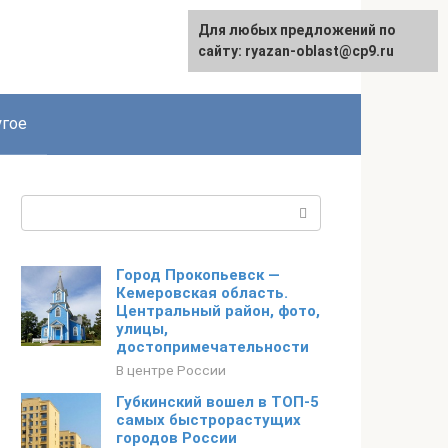
Для любых предложений по
сайту: ryazan-oblast@cp9.ru
гое
Поиск:
Город Прокопьевск —
Кемеровская область.
Центральный район, фото,
улицы,
достопримечательности
В центре России
Губкинский вошел в ТОП-5
самых быстрорастущих
городов России