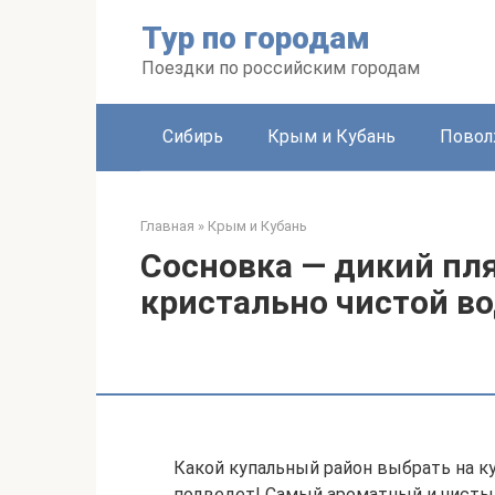
Перейти
Тур по городам
к
контенту
Поездки по российским городам
Сибирь
Крым и Кубань
Повол
Главная
»
Крым и Кубань
Сосновка — дикий пл
кристально чистой в
Какой купальный район выбрать на к
подведет! Самый ароматный и чистый