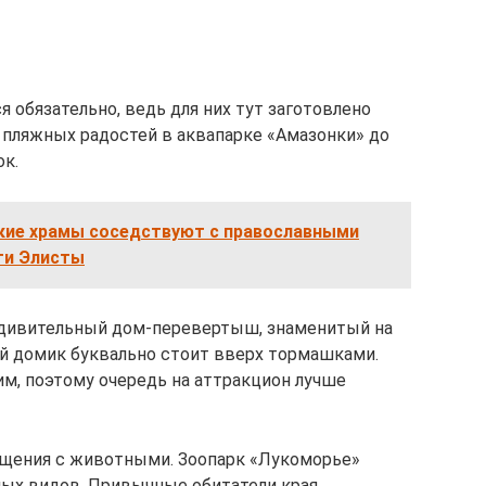
 обязательно, ведь для них тут заготовлено
пляжных радостей в аквапарке «Амазонки» до
ок.
ские храмы соседствуют с православными
ти Элисты
 удивительный дом-перевертыш, знаменитый на
 домик буквально стоит вверх тормашками.
им, поэтому очередь на аттракцион лучше
бщения с животными. Зоопарк «Лукоморье»
ных видов. Привычные обитатели края