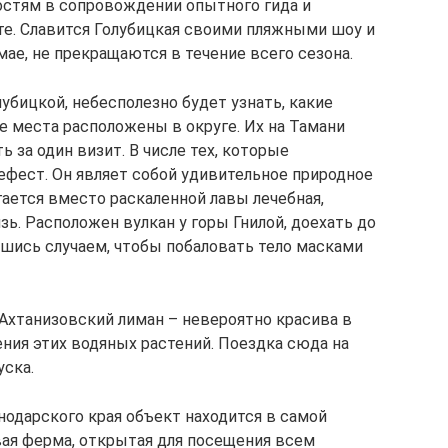
остям в сопровождении опытного гида и
ете. Славится Голубицкая своими пляжными шоу и
мае, не прекращаются в течение всего сезона.
убицкой, небесполезно будет узнать, какие
 места расположены в округе. Их на Тамани
 за один визит. В числе тех, которые
Гефест. Он являет собой удивительное природное
ргается вместо раскаленной лавы лечебная,
ь. Расположен вулкан у горы Гнилой, доехать до
шись случаем, чтобы побаловать тело масками
Ахтанизовский лиман – невероятно красива в
ения этих водяных растений. Поездка сюда на
уска.
одарского края объект находится в самой
вая ферма, открытая для посещения всем