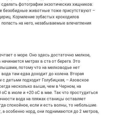
 сделать фотографии экзотических хищников:
лее безобидные животные тоже присутствуют –
щериц. Кормление зубастых крокодилов
ь попасть на него, незабываемые впечатления
тает о море. Оно здесь достаточно мелкое,
начинается метрах в ста от берега. Это
лышами, потому что на мелководье нет
 вода там едва доходит до колена. Вторая
м с детьми подходит Голубицкая, – Азовское
сегда несколько выше, чем в Черном, на
оС в июле и +20 оС в мае. Так что простудиться
ачности вода на пляжах станицы оставляет
гда спокойное, если и есть волны, то небольшие.
, а особенно норд, они поднимаются до 2 метров,