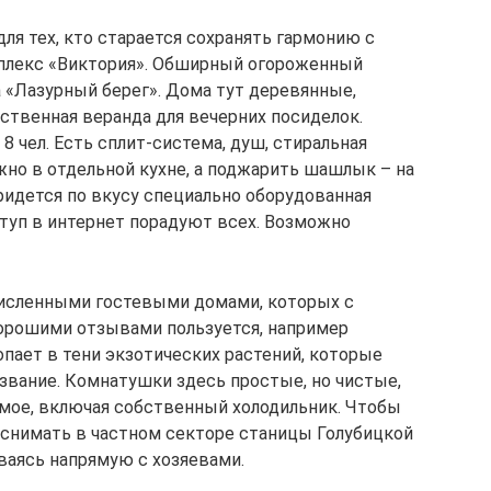
я тех, кто старается сохранять гармонию с
плекс «Виктория». Обширный огороженный
а «Лазурный берег». Дома тут деревянные,
бственная веранда для вечерних посиделок.
8 чел. Есть сплит-система, душ, стиральная
жно в отдельной кухне, а поджарить шашлык – на
ридется по вкусу специально оборудованная
ступ в интернет порадуют всех. Возможно
исленными гостевыми домами, которых с
орошими отзывами пользуется, например
пает в тени экзотических растений, которые
азвание. Комнатушки здесь простые, но чистые,
мое, включая собственный холодильник. Чтобы
 снимать в частном секторе станицы Голубицкой
ваясь напрямую с хозяевами.