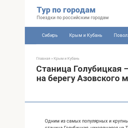
Перейти
Тур по городам
к
контенту
Поездки по российским городам
Сибирь
Крым и Кубань
Повол
Главная
»
Крым и Кубань
Станица Голубицкая 
на берегу Азовского 
Одним из самых популярных и крупны
станица Голубицкая, находящаяся на 