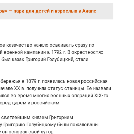
в» — парк для детей и взрослых в Анапе
е казачество начало осваивать сразу по
 военной кампании в 1792 г. В окрестностях
 был казак Григорий Голубицкий, стали
.
обережья в 1879 г. появилась новая российская
ачале XX в. получила статус станицы. Ее назвали
ился во время многих военных операций XIX-го
перед царем и российским
 светлейшим князем Григорием
у Григорию Голубицкому были пожалованы
 он основал свой хутор.