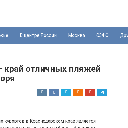
жье
В центре России
Москва
СЗФО
Дру
— край отличных пляжей
моря
х курортов в Краснодарском крае является
Таманском полуострове на берегу Азовского