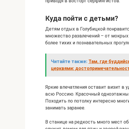
приводя в восторг серфингистов.
Куда пойти с детьми?
Детям отдых в Голубицкой понравится
множество развлечений – от мокрых 
более тихих и познавательных прогул
Читайте также:
Там, где буддий
церквями: достопримечательнос
Яркие впечатления оставит визит в
всю Россию. Красочный одноэтажный
Походить по потолку интересно мног
занимать заранее.
В станице на редкость много мест о
служит домом для птиц и зверей раз