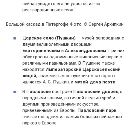
сейчас увидеть его не удастся из-за
реставрационных лесов.
Большой каскад в Петергофе Фото: © Сергей Архипкин
Царское село (Пушкин)
— музей-заповедник с
двумя великолепными дворцами:
Екатерининским
и
Александровским
. При них
обустроены одноименные живописные парки с
различными павильонами. В Пушкине также
находятся
Императорский Царскосельский
лицей
, знаменитым выпускником которого
является А. С. Пушкин, и
музей-дача поэта
.
В
Павловске
построен
Павловский дворец
с
парадными залами, античной скульптурой и
другими произведениями искусства,
привезенными из Европы.
Павловский парк
считается одним из самых больших пейзажных
парков в Европе.