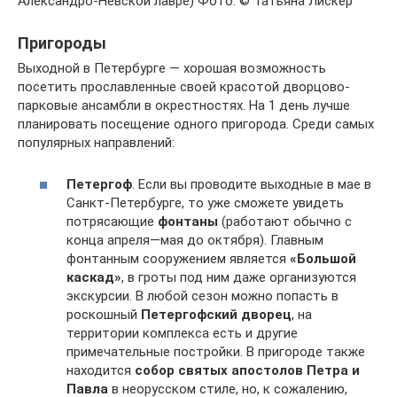
Александро-Невской лавре) Фото: © Татьяна Лискер
Пригороды
Выходной в Петербурге — хорошая возможность
посетить прославленные своей красотой дворцово-
парковые ансамбли в окрестностях. На 1 день лучше
планировать посещение одного пригорода. Среди самых
популярных направлений:
Петергоф
. Если вы проводите выходные в мае в
Санкт-Петербурге, то уже сможете увидеть
потрясающие
фонтаны
(работают обычно с
конца апреля—мая до октября). Главным
фонтанным сооружением является
«Большой
каскад»
, в гроты под ним даже организуются
экскурсии. В любой сезон можно попасть в
роскошный
Петергофский дворец
, на
территории комплекса есть и другие
примечательные постройки. В пригороде также
находится
собор святых апостолов Петра и
Павла
в неорусском стиле, но, к сожалению,