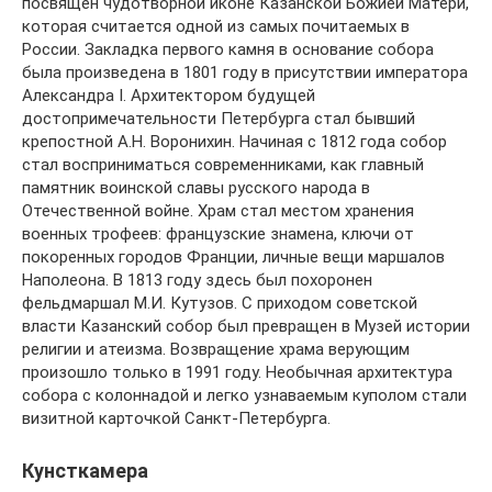
посвящен чудотворной иконе Казанской Божией Матери,
которая считается одной из самых почитаемых в
России. Закладка первого камня в основание собора
была произведена в 1801 году в присутствии императора
Александра I. Архитектором будущей
достопримечательности Петербурга стал бывший
крепостной А.Н. Воронихин. Начиная с 1812 года собор
стал восприниматься современниками, как главный
памятник воинской славы русского народа в
Отечественной войне. Храм стал местом хранения
военных трофеев: французские знамена, ключи от
покоренных городов Франции, личные вещи маршалов
Наполеона. В 1813 году здесь был похоронен
фельдмаршал М.И. Кутузов. С приходом советской
власти Казанский собор был превращен в Музей истории
религии и атеизма. Возвращение храма верующим
произошло только в 1991 году. Необычная архитектура
собора с колоннадой и легко узнаваемым куполом стали
визитной карточкой Санкт-Петербурга.
Кунсткамера