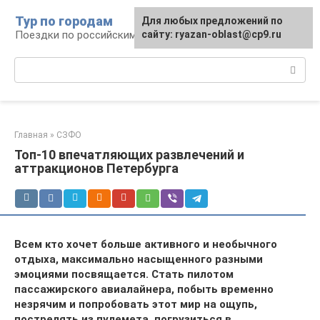
Перейти
Тур по городам
Для любых предложений по
к
Поездки по российским городам
сайту: ryazan-oblast@cp9.ru
контенту
Поиск:
Главная
»
СЗФО
Топ-10 впечатляющих развлечений и
аттракционов Петербурга
Всем кто хочет больше активного и необычного
отдыха, максимально насыщенного разными
эмоциями посвящается. Стать пилотом
пассажирского авиалайнера, побыть временно
незрячим и попробовать этот мир на ощупь,
пострелять из пулемета, погрузиться в