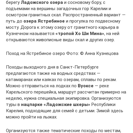
берегу
Ладожского озера
и сосновому бору, с
подъемами на вершины загадочных гор Карелии и
осмотром гранитных скал. Распространенный вариант —
путь до
озера Ястребиное
и прогулка по подвесному
мосту. Дорога к этому озеру от гранитного карьера в
Кузнечном называется
«тропой Хо Ши Мина»
, на ней
открываются живописные виды скал и других озер.
Поход на Ястребиное озеро Фото: © Анна Кузнецова
Походы выходного дня в Санкт-Петербурге
предлагаются также на водных средствах —
катамаранах или каяках по озерам, сплавы по рекам.
Можно отправиться на лодках по
Вуоксе
— реке
Карельского перешейка, маршрут рассчитан примерно на
неделю, нужна специальная экипировка. Организуются
туры в
нацпарке «Ладожские шхеры»
Республики
Карелия, подходящие для семей с детьми. Зимой здесь
можно пройти на лыжах.
Организуются также тематические походы по местам,