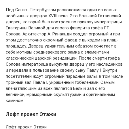
Под Санкт-Петербургом расположился один из самых
необычных дворцов XVIII века. Это Большой Гатчинский
дворец, который был построен по приказу императрицы
Екатерины Великой для своего фаворита графа Г.Г.
Орлова. Архитектор А. Ринальди создал огромный и при
этом достаточно скромный фасад с выходом на плац-
площадку. Дворец удивительным образом сочетает в
себе мотивы средневекового замка с элементами
классической царской резиденции. После смерти графа
Орлова императрица выкупила дворец у его наследников
и передала в пользование своему сыну Павлу I. Внутри
посетителей ждут огромный парадные залы, в том числе
тронный зал Павла I, украшенный гобеленами. Самым
впечатляющим из всех является Белый зал с его
лепниной, мраморными скульптурами и оригинальным
камином.
Лофт проект Этажи
Лофт проект Этажи