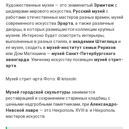
Художественные музеи — это знаменитый
Эрмитаж
с
шедеврами мирового искусства,
Русский музей
с
работами отечественных мастеров разных времен, музей
современного искусства
Эрарта
, а также различные
дворцы, в которых размещаются коллекции крупных
музеев. Интересно будет осмотреть интерьеры,
выполненные в разных стилях, в
академии Штиглица
и
ее музее, сходить в
музей-институт семьи Рерихов
или Дом Матюшина —
музей Санкт-Петербургского
авангарда
. Уличному искусству посвящен
музей стрит-
арта
.
Музей стрит-арта Фото: © krissoln
Музей городской скульптуры
занимается
реставрацией и сохранением старинных кладбищ с
ценными надгробными памятниками, при
Александро-
Невской лавре
— это Некрополь XVIII в. и Некрополь
мастеров искусств.