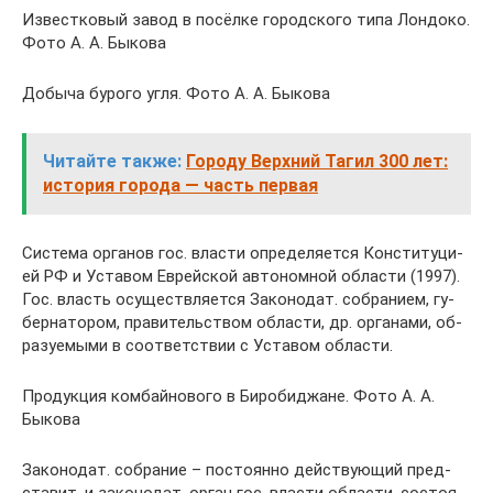
Известковый завод в посёлке городского типа Лондоко.
Фото А. А. Быкова
Добыча бурого угля. Фото А. А. Быкова
Читайте также:
Городу Верхний Тагил 300 лет:
история города — часть первая
Сис­те­ма ор­га­нов гос. вла­сти оп­ре­де­ля­ет­ся Кон­сти­ту­ци­
ей РФ и Ус­та­вом Ев­рей­ской ав­то­ном­ной об­лас­ти (1997).
Гос. власть осу­ще­ст­в­ля­ет­ся За­ко­но­дат. со­б­ра­ни­ем, гу­
бер­на­то­ром, пра­ви­тель­ст­вом об­лас­ти, др. ор­га­на­ми, об­
ра­зуе­мы­ми в со­от­вет­ст­вии с Ус­та­вом об­лас­ти.
Продукция комбайнового в Биробиджане. Фото А. А.
Быкова
За­ко­но­дат. со­б­ра­ние – по­сто­ян­но дей­ст­вую­щий пред­