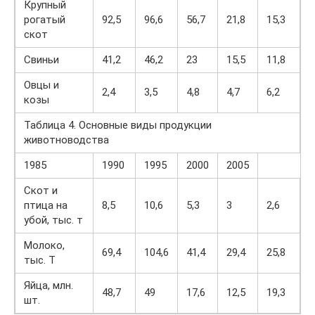
Крупный
рогатый
92,5
96,6
56,7
21,8
15,3
скот
Свиньи
41,2
46,2
23
15,5
11,8
Овцы и
2,4
3,5
4,8
4,7
6,2
козы
Таблица 4. Основные виды продукции
животноводства
1985
1990
1995
2000
2005
Скот и
птица на
8,5
10,6
5,3
3
2,6
убой, тыс. т
Молоко,
69,4
104,6
41,4
29,4
25,8
тыс. T
Яйца, млн.
48,7
49
17,6
12,5
19,3
шт.