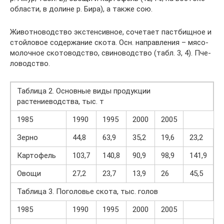
об­лас­ти, в до­ли­не р. Би­ра), а так­же сою.
Жи­вот­но­вод­ст­во экс­тен­сив­ное, со­че­та­ет па­ст­бищ­ное и
стой­ло­вое со­дер­жа­ние ско­та. Осн. на­прав­ле­ния – мя­со-
мо­лоч­ное ско­то­вод­ст­во, сви­но­вод­ст­во (табл. 3, 4). Пче­
ло­вод­ст­во.
Таблица 2. Основные виды продукции
растениеводства, тыс. т
1985
1990
1995
2000
2005
Зерно
44,8
63,9
35,2
19,6
23,2
Картофель
103,7
140,8
90,9
98,9
141,9
Овощи
27,2
23,7
13,9
26
45,5
Таблица 3. Поголовье скота, тыс. голов
1985
1990
1995
2000
2005