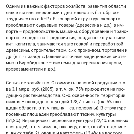
Од­ним из важ­ных фак­то­ров хо­зяйств. раз­ви­тия об­лас­ти
яв­ля­ет­ся внеш­не­эко­но­мич. дея­тель­ность (гл. обр. со­
труд­ни­че­ст­во с КНР). В то­вар­ной струк­ту­ре экс­пор­та
пре­об­ла­да­ют сырь­е­вые то­ва­ры (дре­ве­си­на и др.), в им­
пор­те – про­до­воль­ст­вие, ма­ши­ны, обо­ру­до­ва­ние и транс­
порт­ные сред­ст­ва. Пред­при­ятия, соз­дан­ные с уча­сти­ем
кит. ка­пи­та­ла, за­ни­ма­ют­ся за­го­тов­кой и пе­ре­ра­бот­кой
дре­ве­си­ны, строи­тель­ст­вом, с.-х. про­из-вом, тор­гов­лей и
др. (в т. ч. за­вод «Даль­не­во­сточ­ные ме­ди­цин­ские сис­те­
мы» в Би­ро­бид­жа­не – сис­те­мы для пе­ре­ли­ва­ния кро­ви,
кро­ве­за­ме­ни­те­ли и др.).
Сель­ское хо­зяй­ст­во. Стои­мость ва­ло­вой про­дук­ции с. х-
ва 3,1 млрд. руб. (2005), в т. ч. ок. 75% при­хо­дит­ся на про­
дук­цию рас­те­ние­вод­ст­ва. С.-х. ос­во­ен­ность тер­ри­то­рии
низ­кая – пло­щадь с.-х. уго­дий 178,7 тыс. га (ок. 5% пло­
ща­ди об­лас­ти, в т. ч. паш­ня – св. по­ло­ви­ны). В струк­ту­ре
по­сев­ных пло­ща­дей пре­об­ла­да­ют тех­нич. куль­ту­ры
(61,8%). Вы­ра­щи­ва­ют зер­но­вые куль­ту­ры (22,4% по­сев­ных
пло­ща­дей; в т. ч. яч­мень, пше­ни­цу, овёс, гл. обр. в до­ли­не
р. Амур; табл. 2), ово­щи и кар­то­фель (12,4%; на вос­то­ке