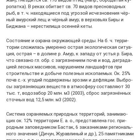
жан); гнез­дит­ся св. 170 ви­дов птиц (напр., бо­ро­да­тая ку­
ро­пат­ка). В ре­ках оби­та­ет св. 70 ви­дов пре­сно­вод­ных
рыб, в т. ч. на­хо­дя­щие­ся под уг­ро­зой ис­чез­но­ве­ния чёр­
ный амур­ский лещ и чёр­ный амур; в вер­ховь­ях Би­ры и
Бид­жа­на – не­рес­ти­ли­ща осен­ней ке­ты.
Со­сто­яние и ох­ра­на ок­ру­жаю­щей сре­ды. На б. ч. тер­ри­
то­рии сло­жи­лась уме­рен­но ост­рая эко­ло­ги­че­ская си­туа­
ция, ост­рая – в до­ли­не р. Амур, к за­па­ду от устья р. Би­ра,
что свя­за­но гл. обр. с за­гряз­не­ни­ем почв и вод, де­гра­да­
ци­ей лес­ных мас­си­вов, на­ру­ше­ни­ем ланд­шаф­тов при
строи­тель­ст­ве и до­бы­че по­лез­ных ис­ко­пае­мых. Ок. 25%
почв с.-х. уго­дий под­вер­же­ны эро­зии и де­фля­ции. Вы­бро­
сы за­гряз­няю­щих ве­ществ в ат­мо­сфе­ру со­став­ля­ют 30
тыс. т, во­до­за­бор 20 млн. м3 (2003), сброс за­гряз­нён­ных
сточ­ных вод 12,5 млн. м3 (2002).
Сис­те­ма ох­ра­няе­мых при­род­ных тер­ри­то­рий, за­ни­маю­
щих ок. 12% тер­ри­то­рии Е. а. о., пред­став­ле­на гос. при­
род­ным за­по­вед­ни­ком Бас­так, 6 за­каз­ни­ка­ми ре­гио­наль­
но­го зна­че­ния (Ди­чун, Жу­рав­ли­ный и др.), 25 па­мят­ни­ка­ми