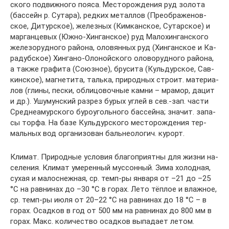
ско­го под­виж­но­го поя­са. Ме­сто­ро­ж­де­ния руд зо­ло­та
(бас­сейн р. Су­та­ра), ред­ких ме­тал­лов (Пре­об­ра­же­нов­
ское, Ди­тур­ское), же­лез­ных (Ким­кан­ское, Су­тар­ское) и
мар­ган­це­вых (Юж­но-Хин­ган­ское) руд Ма­ло­хин­ган­ско­го
же­ле­зо­руд­но­го рай­она, оло­вян­ных руд (Хин­ган­ское и Ка­
ра­дуб­ское) Хин­га­но-­Оло­ной­ско­го оло­во­руд­но­го рай­она,
а так­же гра­фи­та (Со­юз­ное), бру­си­та (Куль­дур­ское, Сав­
кин­ское), маг­не­ти­та, таль­ка, при­род­ных стро­ит. ма­те­риа­
лов (гли­ны, пес­ки, об­ли­цо­воч­ные кам­ни – мра­мор, да­цит
и др.). Ушу­мун­ский раз­рез бу­рых уг­лей в сев.-зап. час­ти
Сред­не­амур­ско­го бу­ро­уголь­но­го бас­сей­на; зна­чит. за­па­
сы тор­фа. На ба­зе Куль­дур­ско­го ме­сто­ро­ж­де­ния тер­
маль­ных вод ор­га­ни­зо­ван баль­нео­ло­гич. ку­рорт.
Кли­мат. При­род­ные ус­ло­вия бла­го­при­ят­ны для жиз­ни на­
се­ле­ния. Кли­мат уме­рен­ный мус­сон­ный. Зи­ма хо­лод­ная,
су­хая и ма­ло­снеж­ная, ср. темп-ры ян­ва­ря от –21 до –25
°С на рав­ни­нах до –30 °С в го­рах. Ле­то тё­п­лое и влаж­ное,
ср. темп-ры ию­ля от 20–22 °С на рав­ни­нах до 18 °С – в
го­рах. Осад­ков в год от 500 мм на рав­ни­нах до 800 мм в
го­рах. Макс. ко­ли­че­ст­во осад­ков вы­па­да­ет ле­том.