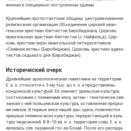
жен­ная в спе­ци­аль­но по­стро­ен­ном зда­нии.
Круп­ней­шие про­тес­тант­ские об­щи­ны: цен­тра­ли­зо­ван­ная
ре­лигиозная ор­га­ни­за­ция Объ­е­ди­не­ние церк­вей еван­
гель­ских хри­сти­ан-бап­ти­стов Би­ро­бид­жа­на, Цер­ковь
еван­гель­ских хри­сти­ан-­бап­ти­стов (с. Най­фельд), Цер­
ковь хри­сти­ан ве­ры еван­гель­ской пя­ти­де­сят­ни­ков
«Слав­ная ветвь» (Би­ро­бид­жан), Цер­ковь хри­сти­ан ад­вен­
ти­стов седь­мо­го дня (Би­робид­жан).
Исторический очерк
Древ­ней­шие ар­хео­ло­гические па­мят­ни­ки на тер­ри­то­рии
Е. а. о. от­но­сят­ся к 3-му тыс. до н. э. и пред­став­ле­ны
кон­дон­ской куль­ту­рой. Её сме­ня­ет уриль­ская куль­ту­ра,
со­от­но­си­мая с пле­ме­на­ми илоу, за­тем – ге­не­ти­че­ски свя­
зан­ная с ней поль­цев­ская куль­ту­ра, ос­тав­лен­ная пред­ка­
ми нив­хов. В пер­вые ве­ка на­шей эры здесь по­яв­ля­ют­ся
при­шлые пле­ме­на мо­хэ куль­ту­ры, пе­ре­рас­таю­щей в куль­
ту­ру чжур­чжэ­ней. В 8–10 вв. н. э. тер­ри­то­рия совр. Е. а. о.
яв­ля­лась сев. ок­раи­ной гос-ва Бо­хай. По­сле его рас­па­да