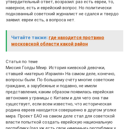
утвердительный ответ, возразил: раз есть евреи, то,
наверное, есть и еврейский вопрос. Но политически
подкованный советский журналист не сдался и твердо
заявил: евреи есть, а вопроса нет.
Читайте также:
где находится протвино
московской области какой район
Статья по теме
Миссия Голды Меир. История киевской девочки,
ставшей «матерью Израиля» На самом деле, конечно,
вопросы были. По большому счёту многие советские
граждане, а зарубежные и подавно, не имели
представления, каким образом появилась еврейская
автономия у границы с Китаем и для чего она там
существует, если всем известно, что историческая
родина евреев находится совершенно в другом уголке
мира. Проект ЕАО на самом деле стал для советской
власти попыткой создать еврейскую национальную
республику (раз уж есть свои «именные» республики у