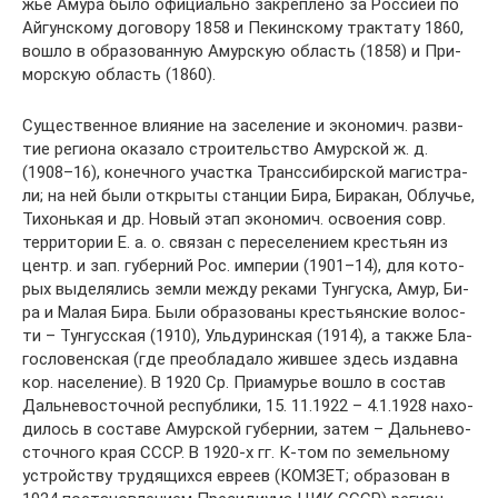
жье Аму­ра бы­ло офи­ци­аль­но за­кре­п­ле­но за Рос­си­ей по
Ай­гун­ско­му до­го­во­ру 1858 и Пе­кин­ско­му трак­та­ту 1860,
во­шло в об­ра­зо­ван­ную Амур­скую об­ласть (1858) и При­
мор­скую об­ласть (1860).
Су­ще­ст­вен­ное влия­ние на за­се­ле­ние и эко­но­мич. раз­ви­
тие ре­гио­на ока­за­ло строи­тель­ст­во Амур­ской ж. д.
(1908–16), ко­неч­но­го уча­ст­ка Транс­си­бир­ской ма­ги­ст­ра­
ли; на ней бы­ли от­кры­ты стан­ции Би­ра, Би­ра­кан, Об­лу­чье,
Ти­хонь­кая и др. Но­вый этап эко­но­мич. ос­вое­ния совр.
тер­ри­то­рии Е. а. о. свя­зан с пе­ре­се­ле­ни­ем кре­сть­ян из
центр. и зап. гу­бер­ний Рос. им­пе­рии (1901–14), для ко­то­
рых вы­де­ля­лись зем­ли ме­ж­ду ре­ка­ми Тун­гу­ска, Амур, Би­
ра и Ма­лая Би­ра. Бы­ли об­ра­зо­ва­ны кре­сть­ян­ские во­лос­
ти – Тун­гус­ская (1910), Уль­ду­рин­ская (1914), а так­же Бла­
го­сло­вен­ская (где пре­об­ла­да­ло жив­шее здесь из­дав­на
кор. на­се­ле­ние). В 1920 Ср. При­аму­рье во­шло в со­став
Даль­не­во­сточ­ной рес­пуб­ли­ки, 15. 11.1922 – 4.1.1928 на­хо­
ди­лось в со­ста­ве Амур­ской гу­бер­нии, за­тем – Даль­не­во­
сточ­но­го края СССР. В 1920-х гг. К-том по зе­мель­но­му
уст­рой­ст­ву тру­дя­щих­ся ев­ре­ев (КОМЗЕТ; об­ра­зо­ван в