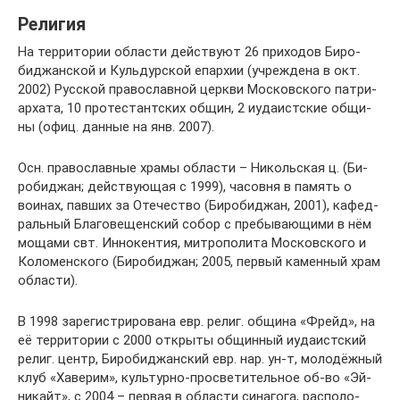
Религия
На тер­ри­то­рии об­лас­ти дей­ст­ву­ют 26 при­хо­дов Би­ро­
бид­жан­ской и Куль­дур­ской епар­хии (уч­ре­ж­де­на в окт.
2002) Рус­ской пра­во­слав­ной церк­ви Мо­с­ков­ско­го пат­ри­
ар­ха­та, 10 про­тес­тант­ских об­щин, 2 иу­даи­ст­ские об­щи­
ны (офиц. дан­ные на янв. 2007).
Осн. пра­во­слав­ные хра­мы об­лас­ти – Ни­коль­ская ц. (Би­
ро­бид­жан; дей­ст­вую­щая с 1999), ча­сов­ня в па­мять о
вои­нах, пав­ших за Оте­че­ст­во (Би­ро­бид­жан, 2001), ка­фед­
раль­ный Бла­го­ве­щен­ский со­бор с пре­бы­ваю­щи­ми в нём
мо­ща­ми свт. Ин­но­кен­тия, ми­тро­по­ли­та Мо­с­ковско­го и
Ко­ло­мен­ско­го (Би­ро­би­джан; 2005, пер­вый ка­мен­ный храм
об­лас­ти).
В 1998 за­ре­ги­ст­ри­ро­ва­на евр. ре­лиг. об­щи­на «Фрейд», на
её тер­ри­то­рии с 2000 от­крыты об­щин­ный иу­даи­ст­ский
ре­лиг. центр, Би­ро­бид­жан­ский евр. нар. ун-т, мо­ло­дёж­ный
клуб «Ха­ве­рим», куль­тур­но-про­све­ти­тель­ное об-во «Эй­
ни­кайт», с 2004 – пер­вая в об­лас­ти си­на­го­га, рас­по­ло­