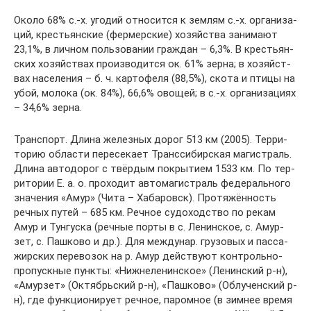
Около 68% с.-х. уго­дий от­но­сит­ся к зем­лям с.-х. ор­га­ни­за­
ций, кре­сть­ян­ские (фер­мер­ские) хо­зяй­ст­ва за­ни­ма­ют
23,1%, в лич­ном поль­зо­ва­нии гра­ж­дан – 6,3%. В кре­сть­ян­
ских хо­зяй­ст­вах про­из­во­дит­ся ок. 61% зер­на; в хо­зяй­ст­
вах на­се­ле­ния – б. ч. кар­то­фе­ля (88,5%), ско­та и пти­цы на
убой, мо­ло­ка (ок. 84%), 66,6% ово­щей; в с.-х. ор­га­ни­за­ци­ях
– 34,6% зер­на.
Транс­порт. Дли­на же­лез­ных до­рог 513 км (2005). Тер­ри­
то­рию об­лас­ти пе­ре­се­ка­ет Транс­си­бир­ская ма­ги­ст­раль.
Дли­на ав­то­до­рог с твёр­дым по­кры­ти­ем 1533 км. По тер­
ри­то­рии Е. а. о. про­хо­дит ав­то­ма­ги­ст­раль фе­де­раль­но­го
зна­че­ния «Амур» (Чи­та – Ха­ба­ровск). Про­тя­жён­ность
реч­ных пу­тей – 685 км. Реч­ное су­до­ход­ст­во по ре­кам
Амур и Тун­гу­ска (реч­ные пор­ты в с. Ле­нин­ское, с. Амур­
зет, с. Паш­ко­во и др.). Для ме­ж­ду­нар. гру­зо­вых и пас­са­
жир­ских пе­ре­во­зок на р. Амур дей­ст­ву­ют кон­троль­но-
про­пу­ск­ные пунк­ты: «Ниж­не­ле­нин­ское» (Ле­нин­ский р-н),
«Амур­зет» (Ок­тябрь­ский р-н), «Паш­ко­во» (Об­лу­чен­ский р-
н), где функ­цио­ни­ру­ет реч­ное, па­ром­ное (в зим­нее вре­мя