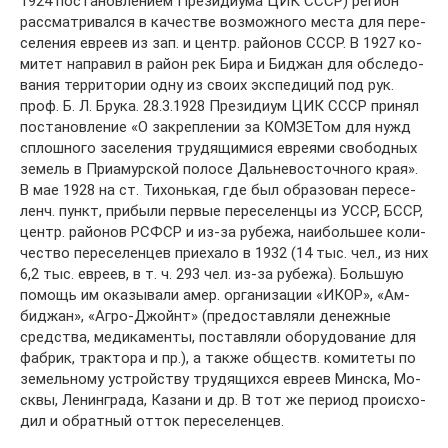
1924 по­ста­нов­ле­ни­ем Пре­зи­диу­ма ЦИК СССР) ре­ги­он
рас­смат­ри­вал­ся в ка­че­ст­ве воз­мож­но­го мес­та для пе­ре­
се­ле­ния ев­ре­ев из зап. и центр. рай­онов СССР. В 1927 ко­
ми­тет на­пра­вил в рай­он рек Би­ра и Бид­жан для об­сле­до­
ва­ния тер­ри­то­рии од­ну из сво­их экс­пе­ди­ций под рук.
проф. Б. Л. Бру­ка. 28.3.1928 Пре­зи­ди­ум ЦИК СССР при­нял
по­ста­нов­ле­ние «О за­кре­п­ле­нии за КОМЗЕТом для нужд
сплош­но­го за­се­ле­ния тру­дя­щи­ми­ся ев­рея­ми сво­бод­ных
зе­мель в При­амур­ской по­ло­се Даль­не­во­сточ­но­го края».
В мае 1928 на ст. Ти­хонь­кая, где был об­ра­зо­ван пе­ре­се­
ленч. пункт, при­бы­ли пер­вые пе­ре­се­лен­цы из УССР, БССР,
центр. рай­онов РСФСР и из-за ру­бе­жа, наи­боль­шее ко­ли­
че­ст­во пе­ре­се­лен­цев при­еха­ло в 1932 (14 тыс. чел., из них
6,2 тыс. ев­ре­ев, в т. ч. 293 чел. из-за ру­бе­жа). Боль­шую
по­мощь им ока­зы­ва­ли амер. ор­га­ни­за­ции «ИКОР», «Ам­
бид­жан», «Аг­ро-Джойнт» (пре­дос­тав­ля­ли де­неж­ные
сред­ст­ва, ме­ди­ка­мен­ты, по­став­ля­ли обо­ру­до­ва­ние для
фаб­рик, трак­то­ра и пр.), а так­же об­ществ. ко­ми­те­ты по
зе­мель­но­му уст­рой­ст­ву тру­дя­щих­ся ев­ре­ев Мин­ска, Мо­
ск­вы, Ле­нин­гра­да, Ка­за­ни и др. В тот же пе­ри­од про­ис­хо­
дил и об­рат­ный от­ток пе­ре­се­лен­цев.