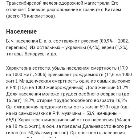
Транссибирской железнодорожной магистрали. Его
отличает близкое расположение к границе с Китаем
(всего 75 километров).
Население
Б. ч. на­се­ле­ния Е. а. о. со­став­ля­ют рус­ские (89,9% – 2002,
пе­репись). Из ос­таль­ных – ук­ра­ин­цы (4,4%), ев­реи (1,2%),
та­та­ры, бе­ло­ру­сы и др.
Ха­рак­тер­на ес­теств. убыль на­се­ле­ния: смерт­ность (17,9
на 1000 жит., 2005) пре­вы­ша­ет ро­ж­дае­мость (11,6 на 1000
жит.). Мла­ден­че­ская смерт­ность од­на из са­мых вы­со­ких
в РФ (15,6 на 1000 жи­во­ро­ж­дён­ных). До­ля жен­щин 51,7%.
До­ля на­се­ле­ния мо­ло­же тру­до­спо­соб­но­го воз­рас­та (до
16 лет) 18,7%, стар­ше тру­до­спо­соб­но­го воз­рас­та 16,2%.
Ср. ожи­дае­мая про­дол­жи­тель­ность жиз­ни 59,3 го­да (од­
на из са­мых низ­ких в РФ; муж­чи­ны – 53,9, жен­щи­ны –
65,9). Ха­рак­те­рен ми­гра­ци­он­ный от­ток на­се­ле­ния (54 чел.
на 10 тыс. жит.), в осн. за пре­де­лы Даль­не­во­сточ­но­го ре­
гио­на (ок. 60,5% эмиг­ран­тов). Ср. плот­ность на­се­ле­ния