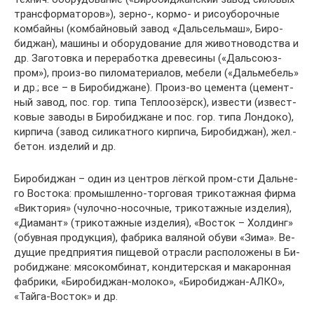
транс­фор­ма­то­ров»), зер­но-, кор­мо- и ри­со­убо­роч­ные
ком­бай­ны (ком­бай­но­вый за­вод «Даль­сель­маш», Би­ро­
бид­жан), ма­ши­ны и обо­ру­до­ва­ние для жи­вот­но­вод­ст­ва и
др. За­го­тов­ка и пе­ре­ра­бот­ка дре­ве­си­ны («Даль­со­юз­
пром»), про­из-­во пи­ло­ма­те­риа­лов, ме­бе­ли («Даль­ме­бель»
и др.; все – в Би­ро­бид­жа­не). Про­из-во це­мен­та (це­мент­
ный за­вод, пос. гор. ти­па Те­п­ло­озёрск), из­вес­ти (из­вест­
ко­вые за­во­ды в Би­ро­бид­жа­не и пос. гор. ти­па Лон­до­ко),
кир­пи­ча (за­вод си­ли­кат­но­го кир­пи­ча, Би­ро­бид­жан), жел.-
бе­тон. из­де­лий и др.
Би­ро­бид­жан – один из цен­тров лёг­кой пром-сти Даль­не­
го Вос­то­ка: про­мыш­лен­но-тор­го­вая три­ко­таж­ная фир­ма
«Вик­то­рия» (чу­лоч­но-но­соч­ные, три­ко­таж­ные из­де­лия),
«Диа­мант» (три­ко­таж­ные из­де­лия), «Вос­ток – Хол­динг»
(обув­ная про­дук­ция), фаб­ри­ка ва­ля­ной обу­ви «Зи­ма». Ве­
ду­щие пред­при­ятия пи­ще­вой от­рас­ли рас­по­ло­же­ны в Би­
ро­бид­жа­не: мя­со­ком­би­нат, кон­ди­тер­ская и ма­ка­рон­ная
фаб­ри­ки, «Би­ро­бид­жан-мо­ло­ко», «Би­ро­бид­жан-АЛКО»,
«Тай­га-Вос­ток» и др.