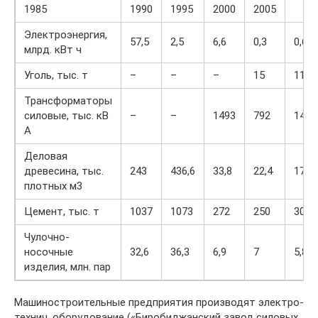
1985
1990
1995
2000
2005
Электроэнергия,
57,5
2,5
6,6
0,3
0,6
млрд. кВт ч
Уголь, тыс. т
–
–
–
15
116
Трансформаторы
силовые, тыс. кВ
–
–
1493
792
1435
А
Деловая
древесина, тыс.
243
436,6
33,8
22,4
178
плотных м3
Цемент, тыс. т
1037
1073
272
250
309
Чулочно-
носочные
32,6
36,3
6,9
7
5,8
изделия, млн. пар
Ма­ши­но­строи­тель­ные пред­при­ятия про­из­во­дят элек­тро­
тех­нич. обо­ру­до­ва­ние («Би­ро­бид­жан­ский за­вод си­ло­вых