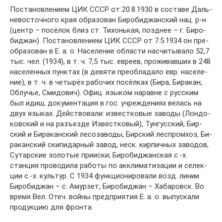
По­ста­нов­ле­ни­ем ЦИК СССР от 20.8.1930 в со­ста­ве Даль­
не­во­сточ­но­го края об­ра­зо­ван Би­ро­бид­жан­ский нац. р-н
(центр – по­сё­лок близ ст. Ти­хонь­кая, позд­нее – г. Би­ро­
бид­жан). По­ста­нов­ле­ни­ем ЦИК СССР от 7.5.1934 он пре­
об­ра­зо­ван в Е. а. о. На­се­ле­ние об­лас­ти на­счи­ты­ва­ло 52,7
тыс. чел. (1934), в т. ч. 7,5 тыс. ев­ре­ев, про­жи­вав­ших в 248
на­се­лён­ных пунк­тах (в де­вя­ти пре­об­ла­да­ло евр. на­се­ле­
ние), в т. ч. в че­ты­рёх ра­бо­чих по­сёл­ках (Би­ра, Би­ра­кан,
Об­лу­чье, Сми­до­вич). Офиц. язы­ком на­рав­не с рус­ским
был идиш, до­ку­мен­та­ция в гос. уч­ре­ж­де­ни­ях ве­лась на
двух язы­ках. Дей­ст­во­ва­ли: из­вест­ко­вые за­во­ды (Лон­до­
ков­ский и на разъ­ез­де Из­вест­ко­вый), Тун­гус­ский, Бир­
ский и Би­ра­кан­ский ле­со­за­во­ды, Бир­ский лес­пром­хоз, Би­
ра­кан­ский ски­пи­дар­ный за­вод, неск. кир­пич­ных за­во­дов,
Су­тар­ские зо­ло­тые при­ис­ки; Биробиджанская с.-х.
станция проводи­ла ра­бо­ты по ак­кли­ма­ти­за­ции и се­лек­
ции с.-х. куль­тур. С 1934 функ­цио­ни­ро­ва­ли возд. ли­нии
Би­ро­бид­жан – с. Амур­зет, Би­ро­бид­жан – Ха­ба­ровск. Во
вре­мя Вел. Отеч. вой­ны пред­прия­тия Е. а. о. вы­пу­ска­ли
про­дук­цию для фрон­та.