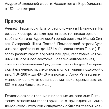
Амурской железной дороги. Находится от Биробиджана
в 159 километрах.
Природа
Рель­еф. Тер­ри­то­рия Е. а. о. рас­по­ло­же­на в При­аму­рье. На
се­ве­ре и се­ве­ро-за­па­де про­тя­ги­ва­ют­ся низ­ко­гор­ные
хреб­ты Хин­га­но-Бу­ре­ин­ской гор­ной сис­те­мы: Ма­лый Хин­
ган, Су­тар­ский, Щу­ки-Пок­той, Пом­пе­ев­ский, от­ро­ги Бу­ре­
ин­ско­го хреб­та выс. до 1421 м (выс­шая точ­ка Е. а. о.). В
го­рах раз­вит карст: во­рон­ки, пе­ще­ры, кар­сто­вые ис­точ­
ни­ки. На юге и юго-вос­то­ке – озёр­но-ал­лю­ви­аль­ная,
силь­но за­бо­ло­чен­ная Сред­не­амур­ская (Аму­ро-Сун­га­рий­
ская) низ­мен­ность, спус­каю­щая­ся от гор­ных под­но­жий с
выс. 150–200 м до 40–50 м в пой­ме р. Амур. Рель­еф низ­
мен­но­сти ос­лож­нён ос­тан­цо­вы­ми низ­ко­горь­я­ми выс. до
831 м (го­ра Чал­дон­ка и др.).
Гео­ло­ги­че­ское строе­ние и по­лез­ные ис­ко­пае­мые. В тек­
то­нич. от­но­ше­нии тер­ри­то­рия Е. а. о. при­над­ле­жит Бай­ка­
ло-Мон­го­ло-Охот­ской склад­ча­той об­лас­ти Ура­ло-Охот­