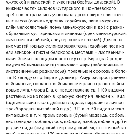
чжур­ской и амур­ской, с уча­сти­ем бе­рё­зы да­ур­ской). В
ниж­них час­тях скло­нов Су­тар­ско­го и Пом­пе­ев­ско­го
хреб­тов со­хра­ни­лись уча­ст­ки кед­ро­во-ши­ро­ко­ли­ст­вен­
ных ле­сов (со­сна кед­ро­вая ко­рей­ская, ли­па амур­ская,
клён мел­ко­ли­ст­ный, ясень мань­чжур­ский и др.) с раз­но­
об­раз­ны­ми кус­тар­ни­ка­ми и лиа­на­ми (орех мань­чжур­ский,
ли­мон­ник ки­тай­ский, эле­уте­ро­кокк ко­лю­чий). Для верх­
них час­тей гор­ных скло­нов ха­рак­тер­ны хвой­ные ле­са из
ели аян­ской и пих­ты бе­ло­ко­рой, мес­та­ми – ли­ст­вен­нич­
ни­ки. Зна­чит. пло­ща­ди к вос­то­ку от р. Би­ра (на Сред­не­
амур­ской низ­мен­но­сти) за­ни­ма­ют ма­ри (за­бо­ло­чен­ные
ли­ст­вен­нич­ные ред­ко­ле­сья), тра­вя­ные и осо­ко­вые бо­ло­
та. К за­па­ду от р. Би­ра в до­ли­не р. Амур рас­про­стра­не­ны
вей­ни­ко­вые, осо­ко­во-вей­ни­ко­вые и раз­но­трав­но-вей­ни­
ко­вые лу­га. Фло­ра Е. а. о. пред­став­ле­на св. 1100 ви­да­ми
рас­те­ний, из ко­то­рых в Крас­ную кни­гу РФ вне­сён 21 вид
(ад­лу­мия ази­ат­ская, дей­ция глад­кая, пир­ро­зия языч­ная,
трёх­бо­род­ник ки­тай­ский и др.). В Е. а. о. 60 ви­дов мле­ко­
пи­таю­щих, в т. ч. про­мы­сло­вые (бу­рый мед­ведь, со­боль,
ено­то­вид­ная со­ба­ка, лось, ка­бар­га, изюбр, ка­бан и др.) и
ред­кие ви­ды (амур­ский тигр, амур­ский ёж, вос­точ­ный ко­