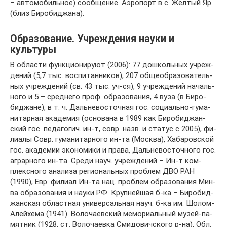
– ав­то­мо­биль­ное) со­об­ще­ние. Аэро­порт в с. Жёл­тый Яр
(близ Би­ро­бид­жа­на).
Образование. Учреждения науки и
культуры
В об­лас­ти функ­цио­ни­ру­ют (2006): 77 до­шко­ль­ных уч­ре­ж­
де­ний (5,7 тыс. вос­пи­тан­ни­ков), 207 об­ще­об­ра­зо­ва­тель­
ных уч­ре­ж­де­ний (св. 43 тыс. уч-ся), 9 уч­ре­ж­де­ний на­чаль­
но­го и 5 – сред­не­го проф. об­ра­зо­ва­ния, 4 ву­за (в Би­ро­
бид­жа­не), в т. ч. Даль­не­во­сточ­ная гос. со­ци­аль­но-гу­ма­
ни­тар­ная ака­де­мия (ос­но­ва­на в 1989 как Би­ро­бид­жан­
ский гос. пе­да­го­гич. ин-т, совр. назв. и ста­тус с 2005), фи­
лиа­лы Совр. гу­ма­ни­тар­но­го ин-та (Мо­ск­ва), Ха­ба­ров­ской
гос. ака­де­мии эко­но­ми­ки и пра­ва, Даль­не­во­сточ­но­го гос.
аг­рар­но­го ин-та. Сре­ди на­уч. уч­ре­ж­де­ний – Ин-т ком­
плекс­но­го ана­ли­за ре­гио­наль­ных про­блем ДВО РАН
(1990), Евр. фи­ли­ал Ин-та нац. про­блем об­ра­зо­ва­ния Мин-
ва об­ра­зо­ва­ния и нау­ки РФ. Круп­ней­шая б-ка – Би­ро­бид­
жан­ская об­ла­ст­ная уни­вер­саль­ная на­уч. б-ка им. Шо­лом-
Алей­хе­ма (1941). Во­ло­ча­ев­ский ме­мо­ри­аль­ный му­зей-па­
мят­ник (1928, ст. Во­ло­ча­ев­ка Сми­до­вич­ско­го р-на), Обл.