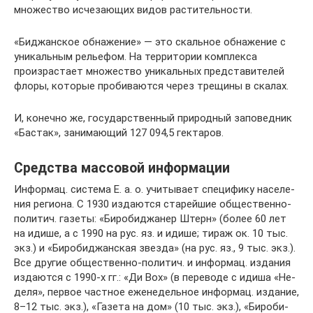
множество исчезающих видов растительности.
«Биджанское обнажение» — это скальное обнажение с
уникальным рельефом. На территории комплекса
произрастает множество уникальных представителей
флоры, которые пробиваются через трещины в скалах.
И, конечно же, государственный природный заповедник
«Бастак», занимающий 127 094,5 гектаров.
Средства массовой информации
Ин­фор­мац. сис­те­ма Е. а. о. учи­ты­ва­ет спе­ци­фи­ку на­се­ле­
ния ре­гио­на. С 1930 из­да­ют­ся ста­рей­шие об­ще­ст­вен­но-
по­ли­тич. га­зе­ты: «Би­ро­бид­жа­нер Штерн» (бо­лее 60 лет
на иди­ше, а с 1990 на рус. яз. и иди­ше; ти­раж ок. 10 тыс.
экз.) и «Би­ро­бид­жан­ская звез­да» (на рус. яз., 9 тыс. экз.).
Все дру­гие об­ще­ст­вен­но-по­ли­тич. и ин­фор­мац. из­да­ния
из­да­ют­ся с 1990-х гг.: «Ди Вох» (в пе­ре­во­де с иди­ша «Не­
де­ля», пер­вое ча­ст­ное еже­не­дель­ное ин­фор­мац. из­да­ние,
8–12 тыс. экз.), «Га­зе­та на дом» (10 тыс. экз.), «Би­ро­би­