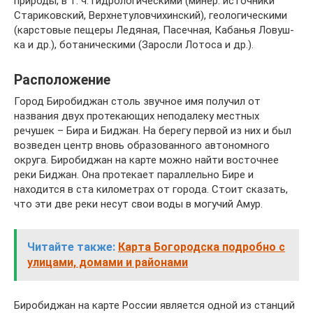
при­ро­ды, в т. ч. гид­ро­ло­ги­че­ски­ми (ми­нер. ис­точ­ни­ки
Ста­ри­ков­ский, Верх­не­ту­лов­чи­хин­ский), гео­ло­ги­че­ски­ми
(кар­сто­вые пе­ще­ры Ле­дя­ная, Па­сеч­ная, Ка­ба­нья Ло­вуш­
ка и др.), бо­та­ни­че­ски­ми (За­рос­ли Ло­то­са и др.).
Расположение
Город Биробиджан столь звучное имя получил от
названия двух протекающих неподалеку местных
речушек – Бира и Биджан. На берегу первой из них и был
возведен центр вновь образованного автономного
округа. Биробиджан на карте можно найти восточнее
реки Биджан. Она протекает параллельно Бире и
находится в ста километрах от города. Стоит сказать,
что эти две реки несут свои воды в могучий Амур.
Читайте также:
Карта Богородска подробно с
улицами, домами и районами
Биробиджан на карте России является одной из станций