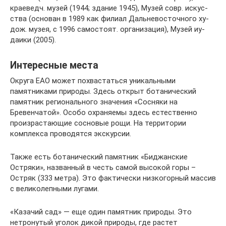
краеведч. му­зей (1944; зда­ние 1945), Му­зей совр. ис­кус­
ст­ва (ос­но­ван в 1989 как фи­ли­ал Даль­не­во­сточ­но­го ху­
дож. му­зея, с 1996 са­мо­сто­ят. ор­га­ни­за­ция), Му­зей иу­
даи­ки (2005).
Интересные места
Округа ЕАО может похвастаться уникальными
памятниками природы. Здесь открыт ботанический
памятник регионального значения «Сосняки на
Бревенчатой». Особо охраняемы здесь естественно
произрастающие сосновые рощи. На территории
комплекса проводятся экскурсии.
Также есть ботанический памятник «Биджанские
Остряки», названный в честь самой высокой горы –
Остряк (333 метра). Это фактически низкогорный массив
с великолепными лугами.
«Казачий сад» — еще один памятник природы. Это
нетронутый уголок дикой природы, где растет