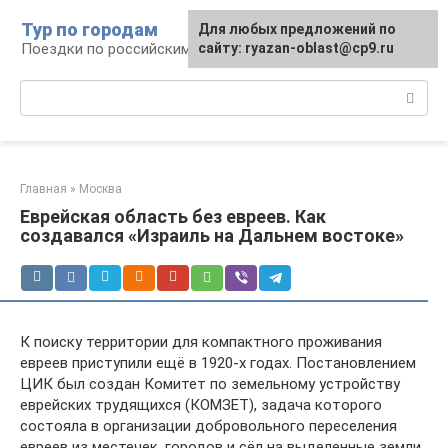
Перейти
Тур по городам
Для любых предложений по
к
Поездки по российским городам
сайту: ryazan-oblast@cp9.ru
контенту
Поиск:
Главная
»
Москва
Еврейская область без евреев. Как
создавался «Израиль на Дальнем востоке»
К поиску территории для компактного проживания
евреев приступили ещё в 1920-х годах. Постановлением
ЦИК был создан Комитет по земельному устройству
еврейских трудящихся (КОМЗЕТ), задача которого
состояла в организации добровольного переселения
евреев из местечек, городов и сёл на выделенные земли.