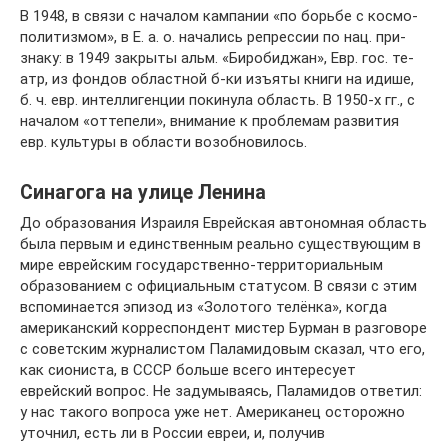
В 1948, в свя­зи с на­ча­лом кам­па­нии «по борь­бе с кос­мо­
по­ли­тиз­мом», в Е. а. о. на­ча­лись ре­прес­сии по нац. при­
зна­ку: в 1949 за­кры­ты альм. «Би­ро­бид­жан», Евр. гос. те­
атр, из фон­дов об­ла­ст­ной б-ки изъ­я­ты кни­ги на иди­ше,
б. ч. евр. ин­тел­ли­ген­ции по­ки­ну­ла об­ласть. В 1950-х гг., с
на­ча­лом «от­те­пе­ли», вни­ма­ние к про­бле­мам раз­ви­тия
евр. куль­ту­ры в об­лас­ти во­зоб­но­ви­лось.
Синагога на улице Ленина
До образования Израиля Еврейская автономная область
была первым и единственным реально существующим в
мире еврейским государственно-территориальным
образованием с официальным статусом. В связи с этим
вспоминается эпизод из «Золотого телёнка», когда
американский корреспондент мистер Бурман в разговоре
с советским журналистом Паламидовым сказал, что его,
как сиониста, в СССР больше всего интересует
еврейский вопрос. Не задумываясь, Паламидов ответил:
у нас такого вопроса уже нет. Американец осторожно
уточнил, есть ли в России евреи, и, получив