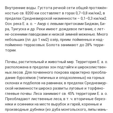
Внут­рен­ние во­ды. Гус­то­та реч­ной се­ти об­щей про­тя­жён­
но­стью св. 8200 км со­став­ля­ет в го­рах 0,7–0,8 км/км2, в
пре­де­лах Сред­не­амур­ской низ­мен­но­сти – 0,1–0,3 км/км2.
Осн. ре­ка Е. а. о. – Амур с ле­вы­ми при­то­ка­ми Бид­жан, Би­
ра, Тун­гу­ска и др. Ре­ки име­ют до­ж­де­вое пи­та­ние, с лет­
не-осен­ни­ми па­вод­ка­ми и низ­кой зим­ней ме­же­нью. Мно­го
не­боль­ших (пл. до 1 км2) озёр, пре­им. пой­мен­ных и над­
пой­мен­но-тер­ра­со­вых. Бо­ло­та за­ни­ма­ют до 28% тер­ри­
то­рии.
Поч­вы, рас­ти­тель­ный и жи­вот­ный мир. Тер­ри­то­рия Е. а. о.
рас­по­ло­же­на в пре­де­лах зон под­тай­ги и ши­ро­ко­ли­ст­вен­
ных ле­сов. Для поч­вен­но­го по­кро­ва ха­рак­тер­но пре­об­ла­
да­ние бу­ро­зё­мов (ти­пич­ных и опод­зо­лен­ных) на гор­ных
скло­нах и под­бе­лов на рав­ни­нах; в пре­де­лах Сред­не­амур­
ской низ­мен­но­сти ши­ро­ко раз­ви­ты лу­го­вые и тор­фя­но-
глее­вые поч­вы. Ле­са за­ни­ма­ют св. 45% тер­ри­то­рии Е. а. о.
Пре­об­ла­да­ют ли­ст­вен­ные ле­са, в т. ч. вто­рич­ные бе­рез­
ня­ки и осин­ни­ки на мес­те вы­ру­бок и га­рей, ко­рен­ные и
про­из­вод­ные дуб­ня­ки (из ду­ба мон­голь­ско­го, ли­пы мань­