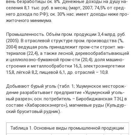
вень без­ра­бо­ти­цы ок. 8%. Де­неж­ные до­хо­ды на ду­шу на­
се­ле­ния 8,1 тыс. руб. в ме­сяц (март, 2007; 74,5% от сред­
не­го до­хо­да по РФ); ок. 30% нас. име­ет до­хо­ды ни­же про­
жи­точ­но­го ми­ни­му­ма.
Про­мыш­лен­ность. Объ­ём пром. про­дук­ции 3,4 млрд. руб.
(2005). В от­рас­ле­вой струк­ту­ре пром. про­изводства (%,
2004) ве­ду­щая роль при­над­ле­жит пром-сти стро­ит. ма­
те­риа­лов (22,4), а так­же лес­ной, де­ре­во­об­ра­ба­ты­ваю­щей
и цел­лю­лоз­но-­бу­маж­ной пром-сти (20,4); до­ля ма­ши­но­
строе­ния и ме­тал­ло­об­ра­бот­ки 16,3, элек­тро­энер­ге­ти­ки
15,8, лёг­кой 8,2, пи­ще­вой 6,1, др. от­рас­лей – 10,8.
До­бы­ва­ют бу­рый уголь (табл. 1; Ушу­мун­ское ме­сто­ро­ж­
де­ние раз­ра­ба­ты­ва­ет пред­при­ятие «Ушу­мун­ский уголь­
ный раз­рез»; осн. по­тре­би­тель – Би­ро­би­джан­ская ТЭЦ в
со­ста­ве «Ха­ба­ров­ск­энер­го»), маг­ние­вые ру­ды (Куль­дур­
ский бру­си­то­вый руд­ник).
Таблица 1. Основные виды промышленной продукции