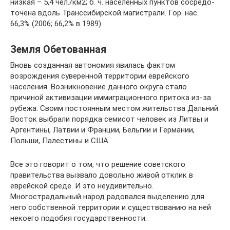
низ­кая – 5,4 чел./км2; б. ч. на­се­лён­ных пунк­тов со­сре­до­
то­че­на вдоль Транс­си­бир­ской ма­ги­ст­ра­ли. Гор. нас.
66,3% (2006; 66,2% в 1989).
Земля Обетованная
Вновь созданная автономия явилась фактом
возрождения суверенной территории еврейского
населения. Возникновение данного округа стало
причиной активизации иммиграционного притока из-за
рубежа. Своим постоянным местом жительства Дальний
Восток выбрали порядка семисот человек из Литвы и
Аргентины, Латвии и Франции, Бельгии и Германии,
Польши, Палестины и США.
Все это говорит о том, что решение советского
правительства вызвало довольно живой отклик в
еврейской среде. И это неудивительно.
Многострадальный народ радовался выделению для
него собственной территории и существованию на ней
некоего подобия государственности.