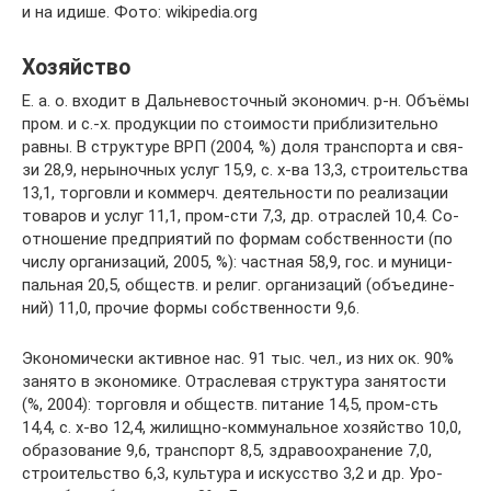
и на идише. Фото: wikipedia.org
Хозяйство
Е. а. о. вхо­дит в Даль­не­во­сточ­ный эко­но­мич. р-н. Объ­ёмы
пром. и с.-х. про­дук­ции по стои­мо­сти при­близи­тель­но
рав­ны. В струк­ту­ре ВРП (2004, %) до­ля транс­пор­та и свя­
зи 28,9, не­ры­ноч­ных ус­луг 15,9, с. х-ва 13,3, строи­тель­ст­ва
13,1, тор­гов­ли и ком­мерч. дея­тель­но­сти по реа­ли­за­ции
то­ва­ров и ус­луг 11,1, пром-сти 7,3, др. от­рас­лей 10,4. Со­
от­но­ше­ние пред­при­ятий по фор­мам соб­ст­вен­но­сти (по
чис­лу ор­га­ни­за­ций, 2005, %): ча­ст­ная 58,9, гос. и му­ни­ци­
паль­ная 20,5, об­ществ. и ре­лиг. ор­га­ни­за­ций (объ­е­ди­не­
ний) 11,0, про­чие фор­мы соб­ст­вен­но­сти 9,6.
Эко­но­ми­че­ски ак­тив­ное нас. 91 тыс. чел., из них ок. 90%
за­ня­то в эко­но­ми­ке. От­рас­ле­вая струк­ту­ра за­ня­то­сти
(%, 2004): тор­гов­ля и об­ществ. пи­та­ние 14,5, пром-сть
14,4, с. х-во 12,4, жи­лищ­но-­ком­му­наль­ное хо­зяй­ст­во 10,0,
об­ра­зо­ва­ние 9,6, транс­порт 8,5, здра­во­охра­не­ние 7,0,
строи­тель­ст­во 6,3, куль­ту­ра и ис­кус­ст­во 3,2 и др. Уро­