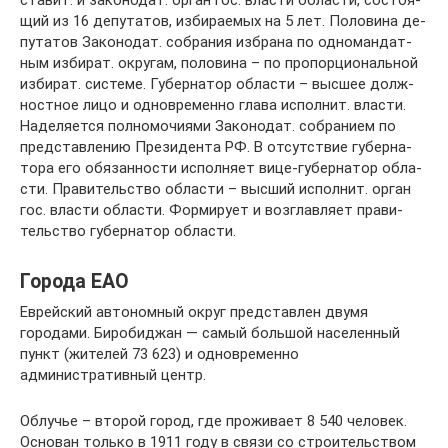
ста­вит. и за­ко­но­дат. ор­ган гос. вла­сти об­лас­ти, со­стоя­
щий из 16 де­пу­та­тов, из­би­рае­мых на 5 лет. По­ло­ви­на де­
пу­та­тов За­ко­но­дат. со­б­ра­ния из­бра­на по од­но­ман­дат­
ным из­би­рат. ок­ру­гам, по­ло­ви­на – по про­пор­цио­наль­ной
из­би­рат. си­сте­ме. Гу­бер­на­тор об­лас­ти – выс­шее долж­
но­ст­ное ли­цо и од­но­вре­мен­но гла­ва ис­пол­нит. вла­сти.
На­де­ля­ет­ся пол­но­мо­чия­ми За­ко­но­дат. со­б­ра­ни­ем по
пред­став­ле­нию Пре­зи­ден­та РФ. В от­сут­ст­вие гу­бер­на­
то­ра его обя­зан­но­сти ис­пол­ня­ет ви­це-гу­бер­на­тор об­ла­
сти. Пра­ви­тель­ст­во об­лас­ти – выс­ший ис­пол­нит. ор­ган
гос. вла­сти об­лас­ти. Фор­ми­ру­ет и воз­глав­ля­ет пра­ви­
тель­ст­во гу­бер­на­тор об­лас­ти.
Города ЕАО
Еврейский автономный округ представлен двумя
городами. Биробиджан — самый большой населенный
пункт (жителей 73 623) и одновременно
административный центр.
Облучье – второй город, где проживает 8 540 человек.
Основан только в 1911 году в связи со строительством