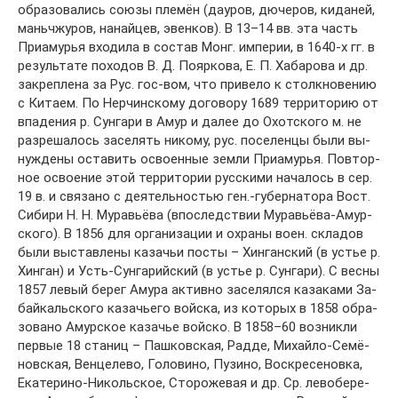
об­ра­зо­ва­лись сою­зы пле­мён (дау­ров, дю­че­ров, ки­да­ней,
мань­чжу­ров, на­най­цев, эвен­ков). В 13–14 вв. эта часть
При­аму­рья вхо­ди­ла в со­став Монг. им­пе­рии, в 1640-х гг. в
ре­зуль­та­те по­хо­дов В. Д. По­яр­ко­ва, Е. П. Ха­ба­ро­ва и др.
за­кре­п­ле­на за Рус. гос-вом, что при­ве­ло к столк­но­ве­нию
с Ки­та­ем. По Нер­чин­ско­му до­го­во­ру 1689 тер­ри­то­рию от
впа­де­ния р. Сун­га­ри в Амур и да­лее до Охот­ско­го м. не
раз­ре­ша­лось за­се­лять ни­ко­му, рус. по­се­лен­цы бы­ли вы­
ну­ж­де­ны ос­та­вить ос­во­ен­ные зем­ли При­аму­рья. По­втор­
ное ос­вое­ние этой тер­ри­то­рии рус­ски­ми на­ча­лось в сер.
19 в. и свя­за­но с дея­тель­но­стью ген.-гу­бер­на­то­ра Вост.
Си­би­ри Н. Н. Му­равь­ё­ва (впо­след­ст­вии Му­равь­ё­ва-Амур­
ско­го). В 1856 для ор­га­ни­за­ции и ох­ра­ны во­ен. скла­дов
бы­ли вы­став­ле­ны ка­за­чьи по­сты – Хин­ган­ский (в устье р.
Хин­ган) и Усть-Сун­га­рий­ский (в устье р. Сун­га­ри). С вес­ны
1857 ле­вый бе­рег Аму­ра ак­тив­но за­се­лял­ся ка­за­ка­ми За­
бай­каль­ско­го ка­зачь­е­го вой­ска, из ко­то­рых в 1858 об­ра­
зо­ва­но Амур­ское ка­за­чье вой­ско. В 1858–60 воз­ник­ли
пер­вые 18 ста­ниц – Паш­ков­ская, Рад­де, Ми­хай­ло-Се­мё­
нов­ская, Вен­це­ле­во, Го­ло­ви­но, Пу­зи­но, Вос­кре­се­нов­ка,
Ека­те­ри­но-­Ни­коль­ское, Сто­ро­же­вая и др. Ср. ле­во­бе­ре­