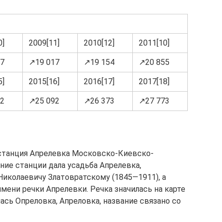
0]
2009[11]
2010[12]
2011[10]
97
↗19 017
↗19 154
↗20 855
5]
2015[16]
2016[17]
2017[18]
72
↗25 092
↗26 373
↗27 773
 станция Апрелевка Московско-Киевско-
ние станции дала усадьба Апрелевка,
иколаевичу Златовратскому (1845—1911), а
имени речки Апрелевки. Речка значилась на карте
лась Опреловка, Апреловка, название связано со