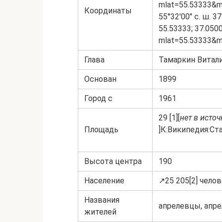
mlat=55.53333&m
Координаты
55°32′00″ с. ш. 37
55.53333; 37.050
mlat=55.53333&m
Глава
Тамаркин Витал
Основан
1899
Город с
1961
29 [1][
нет в исто
Площадь
]К:Википедия:Ста
Высота центра
190
Население
↗25 205[2] челов
Названия
апрелевцы, апре
жителей