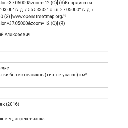
lon=37.05000&zoom=12 (O)] (Я)Координаты:
°03′00″ в. д. / 55.53333° с. ш. 37.05000° в. д. /
00 (G) [www.openstreetmap.org/?
lon=37.05000&zoom=12 (O)] (Я)
ий Алексеевич
чнике
тьи без источников (тип: не указан) км²
ек (2016)
левец, апрелевчанка