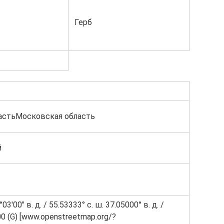
Герб
астьМосковская область
й
°03′00″ в. д. / 55.53333° с. ш. 37.05000° в. д. /
00 (G) [www.openstreetmap.org/?