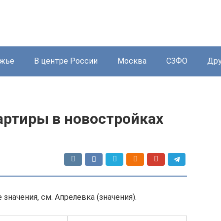
жье
В центре России
Москва
СЗФО
Дру
артиры в новостройках
значения, см. Апрелевка (значения).