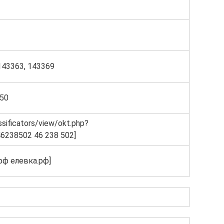
143363, 143369
750
assificators/view/okt.php?
6238502 46 238 502]
рф елевка.рф]