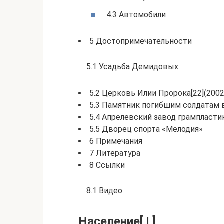
4.3 Автомобили
5 Достопримечательности
5.1 Усадьба Демидовых
5.2 Церковь Илии Пророка[22](2002 
5.3 Памятник погибшим солдатам 
5.4 Апрелевский завод грампласти
5.5 Дворец спорта «Мелодия»
6 Примечания
7 Литература
8 Ссылки
8.1 Видео
Население[ | ]