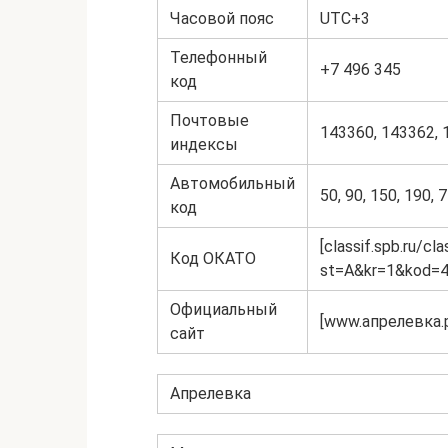
Часовой пояс
UTC+3
Телефонный
+7 496 345
код
Почтовые
143360, 143362, 
индексы
Автомобильный
50, 90, 150, 190, 
код
[classif.spb.ru/cl
Код ОКАТО
st=A&kr=1&kod=4
Официальный
[www.апрелевка.
сайт
Апрелевка