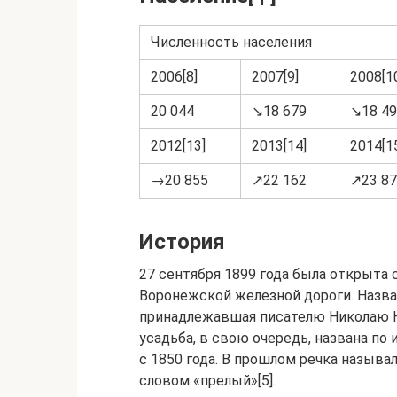
Численность населения
2006[8]
2007[9]
2008[1
20 044
↘18 679
↘18 4
2012[13]
2013[14]
2014[1
→20 855
↗22 162
↗23 8
История
27 сентября 1899 года была открыта
Воронежской железной дороги. Назва
принадлежавшая писателю Николаю Н
усадьба, в свою очередь, названа по 
с 1850 года. В прошлом речка называ
словом «прелый»[5].