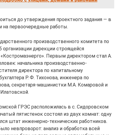
оиться до утверждения проектного задания — в
ым на первоочередные работы.
ударственного производственного комитета по
б организации дирекции строящейся
 «Костромаэнерго». Первым директором стал А.
человек: начальника производственно-
естителя директора по капитальному
бухгалтера Р. Ф. Тихонова, инженера по
рова, секретаря-машинистки М.А. Комаровой и
. Илатовской.
омской ГРЭС расположилась в с. Сидоровском
нчатый пятистенок состоял из двух комнат: одну
ался штат инженерно-технических работников.
было невпроворот: анализ и обработка всей