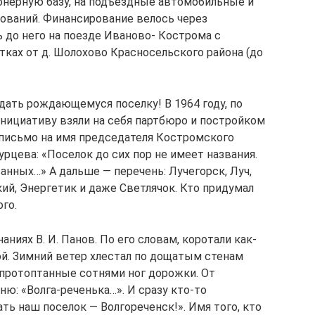
онерную базу, на подъездные автомобильные и
сований. Финансирование велось через
 до него на поезде Иваново- Кострома с
утках от д. Шолохово Красносельского района (до
дать рождающемуся поселку! В 1964 году, по
инициативу взяли на себя партбюро и постройком
 письмо на имя председателя Костромского
рцева: «Поселок до сих пор не имеет названия.
анных…» А дальше — перечень: Лучегорск, Луч,
ий, Энергетик и даже Светлячок. Кто придумал
го.
аниях В. И. Панов. По его словам, коротали как-
ой. Зимний ветер хлестал по дощатым стенам
протоптанные сотнями ног дорожки. От
ню: «Волга-реченька…». И сразу кто-то
ать наш поселок — Волгореченск!». Имя того, кто