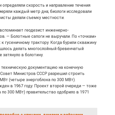
ги определяли скорость и направление течения
меряли каждый метр дна; биологи исследовали
зисты делали съемку местности.
 вспоминает геодезист инженерно-
ов. — Болотные сапоги не выручали. По «точкам»
х к гусеничному трактору. Когда бурили скважину
ишлось делать многослойный бревенчатый
 затянуло в болотину.
 техническую документацию на конечную
 Совет Министров СССР разрешил строить
МВт (четыре энергоблока по 300 МВт).
ен в 1967 году. Проект второй очереди — тоже
 по 300 МВт) правительство одобрило в 1971
подробно с улицами, домами и районами