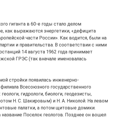
го гиганта в 60-е годы стало делом
е, как выражаются энергетики, «дефицита
ропейской части России». Как водится, были на
артии и правительства. В соответствии с ними
станций 14 августа 1962 года принимает
жской ГРЭС (так вначале именовалась
мой стройки появилась инженерно-
 филиала Всесоюзного государственного
геологи, гидрологи, биологи, геодезисты,
потом Н. С. Шакировым) и Н. А. Николой. На левом
ентовые палатки, а потом щитовые домики.
а название Поселок геологов. Позднее он вошел