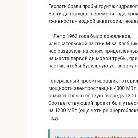
Геологи брали пробы грунта; гидроло
Волги для каждого времени года, про
«живность» водной акватории; геоде
— Лето 1962 года было дождливое, —
изыскательской партии М. Ф. Хлебник
нас развозили на санях, прицепленны
на месте первой дымовой трубы, пр
настил, чтобы бурильную установку не
Генеральный проектировщик готовил
мощность электростанции 4800 МВт.
сначала только первую очередь 1200 
Соответствующий проект был утвержд
на 1200 МВт (еще четыре энергоблока
году.
Читайте также:
Карта Шарыпово 