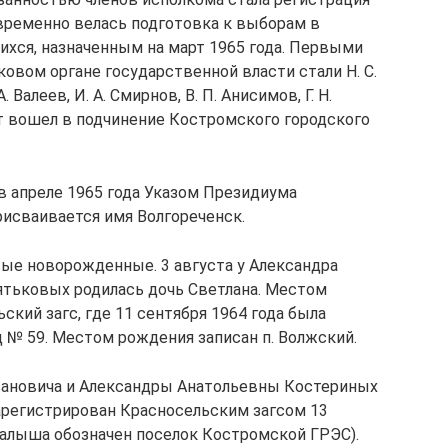
временно велась подготовка к выборам в
хся, назначенным на март 1965 года. Первыми
овом органе государственной власти стали Н. С.
А. Валеев, И. А. Смирнов, В. П. Анисимов, Г. Н.
т вошел в подчинение Костромского городского
в апреле 1965 года Указом Президиума
исваивается имя Волгореченск.
вые новорожденные. 3 августа у Александра
ятьковых родилась дочь Светлана. Местом
ский загс, где 11 сентября 1964 года была
 № 59. Местом рождения записан п. Волжский.
Ивановича и Александры Анатольевны Костериных
арегистрирован Красносельским загсом 13
алыша обозначен поселок Костромской ГРЭС).