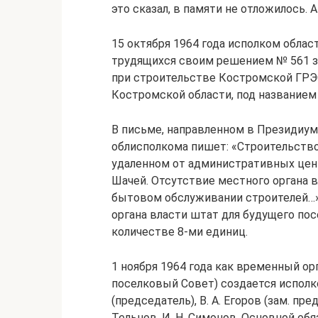
это сказал, в памяти не отложилось. 
15 октября 1964 года исполком обла
трудящихся своим решением № 561 з
при строительстве Костромской ГРЭ
Костромской области, под названием
В письме, направленном в Президиум
облисполкома пишет: «Строительств
удаленном от административных цент
Шачей. Отсутствие местного органа в
бытовом обслуживании строителей…
органа власти штат для будущего по
количестве 8-ми единиц.
1 ноября 1964 года как временный ор
поселковый Совет) создается исполко
(председатель), В. А. Егоров (зам. пред
Тельнов, И. Н. Симонов. Основной об