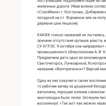
поступавшей техдокументации на пи
железные дороги. Уйма всяких согла
«Стройбанк» г. Костромы. Добирались
посадкой на ст. Фурманов или на поп
деревни шли пешком).
КАКИХ только названий не пытались 
причине отсутствия органов власти, 
СУ КГРЭС: 9 октября они направляют
промышленного облисполкома А. И. Ку
Предлагаем дать одно из рекомендов
Светочегорск, Лучезарный, Ясногорск
название «Волгореченск»? Версий мно
Одну из них озвучил в своих воспомин
то рабочие вечер за душевной бесед
вагончика, порошил колким снежком 
многолюдья было тепло. Затянули пес
воскликнул: «Так вот как можно назв