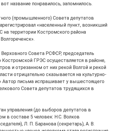
А вот название понравилось, запомнилось.
стного (промышленного) Совета депутатов
арегистрировал «населенный пункт, возникший
С на территории Костромского района
 Волгореченск».
 Верховного Совета РСФСР, председатель
о Костромской ГРЭС осуществляется в районе,
ров и отрезанном от них рекой Волгой и рекой
ласти отрицательно сказывается на культурно-
» Автор письма испрашивает у вышестоящего
селкового Совета депутатов трудящихся в
ган управления (до выборов депутатов в
м в составе 5 человек: Н.С. Волков
седателя), Л. П. Баранова (секретарь), А. В.
язанностью членов исполкома стала регистрация