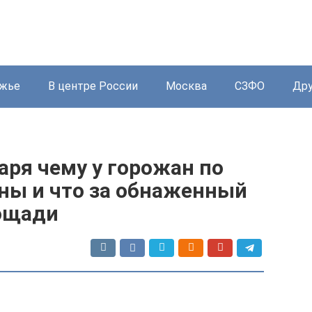
жье
В центре России
Москва
СЗФО
Дру
аря чему у горожан по
ны и что за обнаженный
ощади