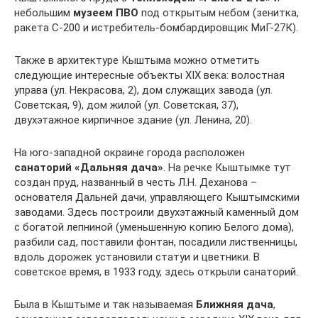
небольшим
музеем ПВО
под открытым небом (зенитка,
ракета С-200 и истребитель-бомбардировщик МиГ-27К).
Также в архитектуре Кыштыма можно отметить
следующие интересные объекты XIX века: волостная
управа (ул. Некрасова, 2), дом служащих завода (ул.
Советская, 9), дом жилой (ул. Советская, 37),
двухэтажное кирпичное здание (ул. Ленина, 20).
На юго-западной окраине города расположен
санаторий «Дальняя дача»
. На речке Кыштымке тут
создан пруд, названный в честь Л.Н. Деханова –
основателя Дальней дачи, управляющего Кыштымскими
заводами. Здесь построили двухэтажный каменный дом
с богатой лепниной (уменьшенную копию Белого дома),
разбили сад, поставили фонтан, посадили лиственницы,
вдоль дорожек установили статуи и цветники. В
советское время, в 1933 году, здесь открыли санаторий.
Была в Кыштыме и так называемая
Ближняя дача
,