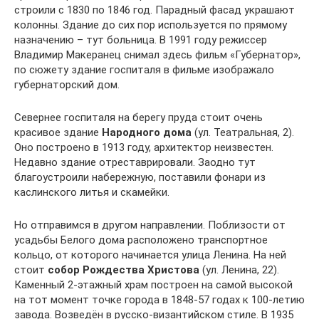
строили с 1830 по 1846 год. Парадный фасад украшают
колонны. Здание до сих пор используется по прямому
назначению – тут больница. В 1991 году режиссер
Владимир Макеранец снимал здесь фильм «Губернатор»,
по сюжету здание госпиталя в фильме изображало
губернаторский дом.
Севернее госпиталя на берегу пруда стоит очень
красивое здание
Народного дома
(ул. Театральная, 2).
Оно построено в 1913 году, архитектор неизвестен.
Недавно здание отреставрировали. Заодно тут
благоустроили набережную, поставили фонари из
каслинского литья и скамейки.
Но отправимся в другом направлении. Поблизости от
усадьбы Белого дома расположено транспортное
кольцо, от которого начинается улица Ленина. На ней
стоит
собор Рождества Христова
(ул. Ленина, 22).
Каменный 2-этажный храм построен на самой высокой
на тот момент точке города в 1848-57 годах к 100-летию
завода. Возведён в русско-византийском стиле. В 1935