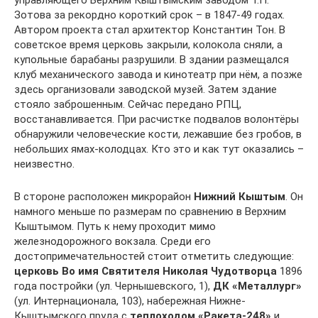
управляющего Верхним Кыштымским заводом Т.П.
Зотова за рекордно короткий срок – в 1847-49 годах.
Автором проекта стал архитектор Константин Тон. В
советское время церковь закрыли, колокола сняли, а
купольные барабаны разрушили. В здании размещался
клуб механического завода и кинотеатр при нём, а позже
здесь организовали заводской музей. Затем здание
стояло заброшенным. Сейчас передано РПЦ,
восстанавливается. При расчистке подвалов волонтёры
обнаружили человеческие кости, лежавшие без гробов, в
небольших ямах-колодцах. Кто это и как тут оказались –
неизвестно.
В стороне расположен микрорайон
Нижний Кыштым
. Он
намного меньше по размерам по сравнению в Верхним
Кыштымом. Путь к нему проходит мимо
железнодорожного вокзала. Среди его
достопримечательностей стоит отметить следующие:
церковь Во имя Святителя Николая Чудотворца
1896
года постройки (ул. Чернышевского, 1),
ДК «Металлург»
(ул. Интернационала, 103), набережная Нижне-
Кыштымского пруда с
теплоходом «Ракета-248»
и