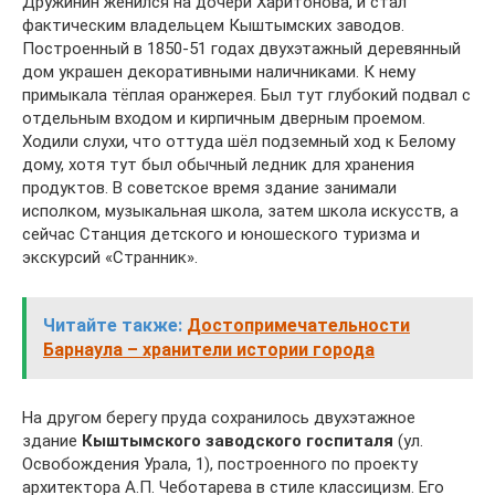
Дружинин женился на дочери Харитонова, и стал
фактическим владельцем Кыштымских заводов.
Построенный в 1850-51 годах двухэтажный деревянный
дом украшен декоративными наличниками. К нему
примыкала тёплая оранжерея. Был тут глубокий подвал с
отдельным входом и кирпичным дверным проемом.
Ходили слухи, что оттуда шёл подземный ход к Белому
дому, хотя тут был обычный ледник для хранения
продуктов. В советское время здание занимали
исполком, музыкальная школа, затем школа искусств, а
сейчас Станция детского и юношеского туризма и
экскурсий «Странник».
Читайте также:
Достопримечательности
Барнаула – хранители истории города
На другом берегу пруда сохранилось двухэтажное
здание
Кыштымского заводского госпиталя
(ул.
Освобождения Урала, 1), построенного по проекту
архитектора А.П. Чеботарева в стиле классицизм. Его