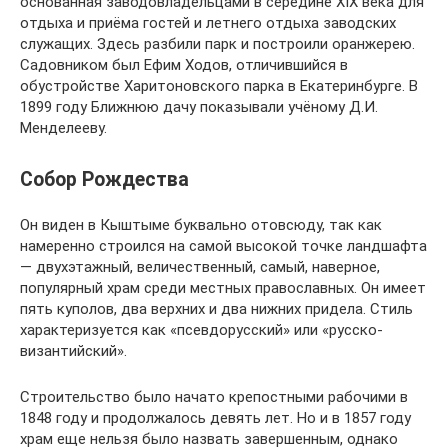
основанная заводовладельцами в середине XIX века для
отдыха и приёма гостей и летнего отдыха заводских
служащих. Здесь разбили парк и построили оранжерею.
Садовником был Ефим Ходов, отличившийся в
обустройстве Харитоновского парка в Екатеринбурге. В
1899 году Ближнюю дачу показывали учёному Д.И.
Менделееву.
Собор Рождества
Он виден в Кыштыме буквально отовсюду, так как
намеренно строился на самой высокой точке ландшафта
— двухэтажный, величественный, самый, наверное,
популярный храм среди местных православных. Он имеет
пять куполов, два верхних и два нижних придела. Стиль
характеризуется как «псевдорусский» или «русско-
византийский».
Строительство было начато крепостными рабочими в
1848 году и продолжалось девять лет. Но и в 1857 году
храм еще нельзя было назвать завершенным, однако