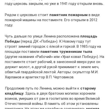
году церковь закрыли, но уже в 1941 году открыли вновь.
Рядом с церковью стоит
памятник пожарным
в виде
пожарной машины на постаменте. Его открыли в 2012
году.
Чуть дальше по улице Ленина расположена
площадь
Победы
(перед ДК «Победа»). К Новому году тут
строят зимний городок с ёлкой и горкой. В 1985 году на
площади поставили
памятник труженикам тыла
(другие названия «Рабочий» или «Урал ковал Победу»). На
постаменте стоит рабочий, в занесенной вверх руке он
держит молот, а другой рукой прижимает к земле меч,
обвитый гвардейской лентой. Авторы: скульптор М.И.
Харламов и архитектор В.П. Чертовиков.
Продолжив путь по Ленина, можно выйти к
старому
кладбищу
. Здесь в двух братских могилах хоронили
воинов, умерших от ран в госпиталях во время Великой
Отечественной войны. В память об этом установлены
памятники. На этом же кладбище сохранилась
могила