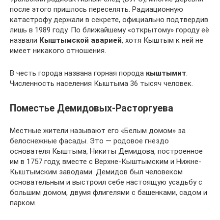
после этого пришлось переселять. Радиационную
катастрофу держали в секрете, официально подтвердив
лишь в 1989 году. По ближайшему «открытому» городу её
назвали
Кыштымской аварией
, хотя Кыштым к ней не
имеет никакого отношения.
В честь города названа горная порода
кыштымит
.
Численность населения Кыштыма 36 тысяч человек.
Поместье Демидовых-Расторгуева
Местные жители называют его «Белым домом» за
белоснежные фасады. Это — родовое гнездо
основателя Кыштыма, Никиты Демидова, построенное
им в 1757 году, вместе с Верхне-Кыштымским и Нижне-
Кыштымским заводами. Демидов был человеком
основательным и выстроил себе настоящую усадьбу с
большим домом, двумя флигелями с башенками, садом и
парком.