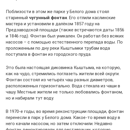
Поблизости в этом же парке у Белого дома стоял
старинный
чугунный фонтан
. Его отлили каслинские
мастера и установили в далёком 1857 году на
Предзаводской площади (также встречаются даты 1856
и 1846 год). Фонтан был уникален. Он работал без всяких
насосов – с помощью естественного перепада воды. По
проложенным по дну реки Кыштымки трубам вода
поступала в фонтан из городского пруда.
Это была настоящая диковинка Кыштыма, на которую,
как на чудо, стремились поглазеть жители всей округи.
Фонтан состоял из четырёх чаш разных диаметров,
расположенных горизонтально. Вода стекала из чаши в
чашу. Местные жители не только любовались фонтаном,
но и набирали тут воду.
В 1970-е годы, во время реконструкции площади, фонтан
перенесли в парк у Белого дома. Какое-то время воду в
него качали насосом, но затем отключили. Недавно
фонтан демонтировали для реставрации, которую