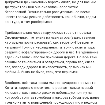
добраться до «Каменных ворот» много, но для нас «не
до туристов» вся она оказалась абсолютно
бесполезной. Окончательно разругавшись со всеми
навигаторами, решили действовать как обычно, «едем
вон туда, а там разберёмся».
Приблизительно через пару километров от посёлка
Слюдорудник , тётенька из навигатора (единственная
кто уцелел после расправы), как заорёт,-«Поверните
направо»! Толи от неожиданности, толи с испуга , муж
свернул с асфальтированной дороги в лес. На удивление
здесь оказалась вполне приличная дорога. Но всё-таки
решили остановиться и оглядеться, справа лес, слева
лес, впереди дорога в неизвестность, прямо как мы
любим. А, была-не была, если, что вернёмся.
Вообщем, всё-таки нашли мы это зачарованное место.
Кстати, дорога относительно ровная только первый
километр, как только увидите небольшую поляну на
которой стоят автомобили и микроавтобусы, всё, далее
только на авто повышенной проходимости или пешком.