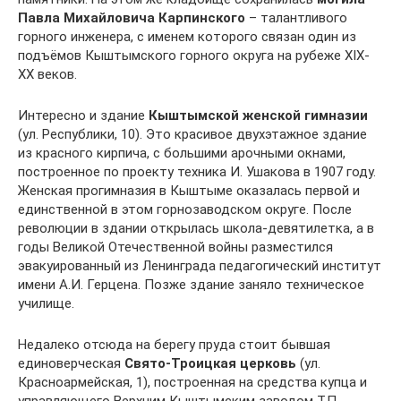
Павла Михайловича Карпинского
– талантливого
горного инженера, с именем которого связан один из
подъёмов Кыштымского горного округа на рубеже XIX-
XX веков.
Интересно и здание
Кыштымской женской гимназии
(ул. Республики, 10). Это красивое двухэтажное здание
из красного кирпича, с большими арочными окнами,
построенное по проекту техника И. Ушакова в 1907 году.
Женская прогимназия в Кыштыме оказалась первой и
единственной в этом горнозаводском округе. После
революции в здании открылась школа-девятилетка, а в
годы Великой Отечественной войны разместился
эвакуированный из Ленинграда педагогический институт
имени А.И. Герцена. Позже здание заняло техническое
училище.
Недалеко отсюда на берегу пруда стоит бывшая
единоверческая
Свято-Троицкая церковь
(ул.
Красноармейская, 1), построенная на средства купца и