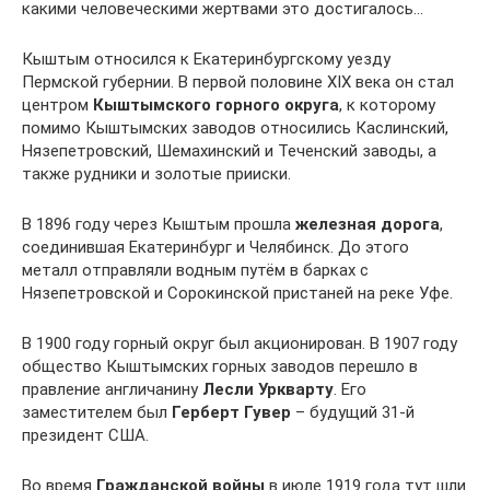
какими человеческими жертвами это достигалось…
Кыштым относился к Екатеринбургскому уезду
Пермской губернии. В первой половине XIX века он стал
центром
Кыштымского горного округа
, к которому
помимо Кыштымских заводов относились Каслинский,
Нязепетровский, Шемахинский и Теченский заводы, а
также рудники и золотые прииски.
В 1896 году через Кыштым прошла
железная дорога
,
соединившая Екатеринбург и Челябинск. До этого
металл отправляли водным путём в барках с
Нязепетровской и Сорокинской пристаней на реке Уфе.
В 1900 году горный округ был акционирован. В 1907 году
общество Кыштымских горных заводов перешло в
правление англичанину
Лесли Уркварту
. Его
заместителем был
Герберт Гувер
– будущий 31-й
президент США.
Во время
Гражданской войны
в июле 1919 года тут шли