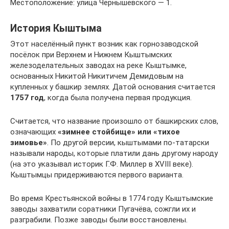
Местоположение: улица Чернышевского — 1.
История Кыштыма
Этот населённый пункт возник как горнозаводской
посёлок при Верхнем и Нижнем Кыштымских
железоделательных заводах на реке Кыштымке,
основанных Никитой Никитичем Демидовым на
купленных у башкир землях. Датой основания считается
1757 год
, когда была получена первая продукция.
Считается, что название произошло от башкирских слов,
означающих
«зимнее стойбище» или «тихое
зимовье»
. По другой версии, кыштымами по-татарски
называли народы, которые платили дань другому народу
(на это указывал историк Г.Ф. Миллер в XVIII веке).
Кыштымцы придерживаются первого варианта.
Во время Крестьянской войны в 1774 году Кыштымские
заводы захватили соратники Пугачёва, сожгли их и
разграбили. Позже заводы были восстановлены.