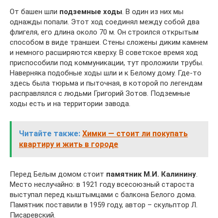
От башен шли
подземные ходы
. В один из них мы
однажды попали. Этот ход соединял между собой два
флигеля, его длина около 70 м. Он строился открытым
способом в виде траншеи. Стены сложены диким камнем
и немного расширяются кверху. В советское время ход
приспособили под коммуникации, тут проложили трубы.
Наверняка подобные ходы шли и к Белому дому. Где-то
здесь была тюрьма и пыточная, в которой по легендам
расправлялся с людьми Григорий Зотов. Подземные
ходы есть и на территории завода.
Читайте также:
Химки — стоит ли покупать
квартиру и жить в городе
Перед Белым домом стоит
памятник М.И. Калинину
.
Место неслучайно: в 1921 году всесоюзный староста
выступал перед кыштымцами с балкона Белого дома.
Памятник поставили в 1959 году, автор – скульптор Л.
Писаревский.