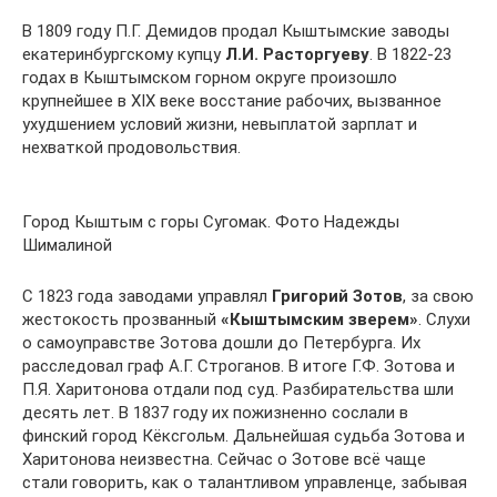
В 1809 году П.Г. Демидов продал Кыштымские заводы
екатеринбургскому купцу
Л.И. Расторгуеву
. В 1822-23
годах в Кыштымском горном округе произошло
крупнейшее в XIX веке восстание рабочих, вызванное
ухудшением условий жизни, невыплатой зарплат и
нехваткой продовольствия.
Город Кыштым с горы Сугомак. Фото Надежды
Шималиной
С 1823 года заводами управлял
Григорий Зотов
, за свою
жестокость прозванный
«Кыштымским зверем»
. Слухи
о самоуправстве Зотова дошли до Петербурга. Их
расследовал граф А.Г. Строганов. В итоге Г.Ф. Зотова и
П.Я. Харитонова отдали под суд. Разбирательства шли
десять лет. В 1837 году их пожизненно сослали в
финский город Кёксгольм. Дальнейшая судьба Зотова и
Харитонова неизвестна. Сейчас о Зотове всё чаще
стали говорить, как о талантливом управленце, забывая