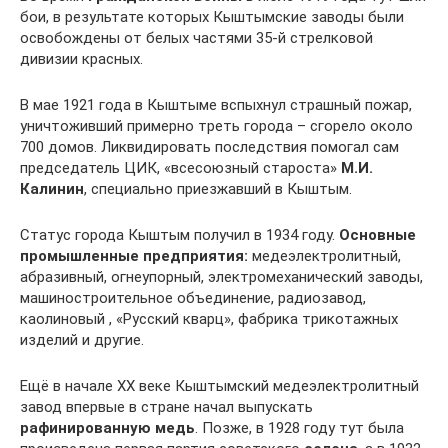
бои, в результате которых Кыштымские заводы были
освобождены от белых частями 35-й стрелковой
дивизии красных.
В мае 1921 года в Кыштыме вспыхнул страшный пожар,
уничтоживший примерно треть города – сгорело около
700 домов. Ликвидировать последствия помогал сам
председатель ЦИК, «всесоюзный староста»
М.И.
Калинин
, специально приезжавший в Кыштым.
Статус города Кыштым получил в 1934 году.
Основные
промышленные предприятия:
медеэлектролитный,
абразивный, огнеупорный, электромеханический заводы,
машиностроительное объединение, радиозавод,
каолиновый , «Русский кварц», фабрика трикотажных
изделий и другие.
Ещё в начале XX веке Кыштымский медеэлектролитный
завод впервые в стране начал выпускать
рафинированную медь
. Позже, в 1928 году тут была