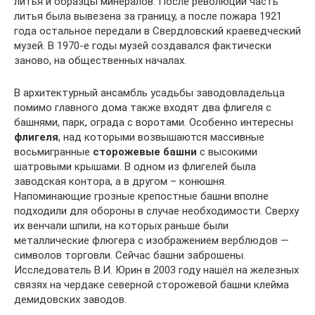
литья и образцы минералов. После революции часть
литья была вывезена за границу, а после пожара 1921
года остальное передали в Свердловский краеведческий
музей. В 1970-е годы музей создавался фактически
заново, на общественных началах.
В архитектурный ансамбль усадьбы заводовладельца
помимо главного дома также входят два флигеля с
башнями, парк, ограда с воротами. Особенно интересны
флигеля
, над которыми возвышаются массивные
восьмигранные
сторожевые башни
с высокими
шатровыми крышами. В одном из флигелей была
заводская контора, а в другом – конюшня.
Напоминающие грозные крепостные башни вполне
подходили для обороны в случае необходимости. Сверху
их венчали шпили, на которых раньше были
металлические флюгера с изображением верблюдов —
символов торговли. Сейчас башни заброшены.
Исследователь В.И. Юрин в 2003 году нашёл на железных
связях на чердаке северной сторожевой башни клейма
демидовских заводов.