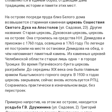
сплавляются в единый образ, отдающий дань
традициям, истории и памяти этих мест.
На острове посреди пруда близ Белого дома
возвышается старинная каменная
церковь Сошествия
Святого Духа на Апостолов
(ул. Садовая, 23). Другие
названия: Старая церковь, Духовская церковь, церковь
на острове. Она строилась на средства Н.Н. Демидова и
прихожан с 1760 года, освящена в 1765 году. По легенде
её построили на месте остановки Демидова на обед, о
чём напоминает памятный камень. Из каменных церквей
Челябинской области старше лишь одна – в городе
Троицке. Во время Пугачёвского бунта церковь
разграбили. До середины XIX века она была главным
храмом Кыштымского горного округа. В 1930-х годах
церковь закрывали, сейчас вновь используется РПЦ.
Сохранилась практически в изначальном виде, без
перестроек.
Примерно напротив, на этом же острове, находится
усадьба Г.В. Дружинина
(ул. Садовая, 2). Григорий