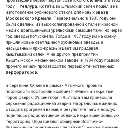
произведена первая партия советского
селена
, а в 1932
году –
теллура
. Кстати, кыштымский селен пошёл и на
изготовление рубинового стекла для новых
звёзд
Московского Кремля
. Первоначально в 1935 году они
были сделаны из высоколегированной стали и красной
меди с драгоценными уральскими самоцветами, но через
год звёзды потускнели. Тогда в 1937 году им на смену
пришли новые светящиеся рубиновые звезды, а
насыщенный ярко-красный цвет им придавал
кыштымский селен. А на другом предприятии,
Кыштымском механическом заводе, в 1934 году помимо
прочего начали производство первых отечественных
перфораторов
.
В середине XX века в рамках Атомного проекта
поблизости построили комбинат «Маяк» и закрытый
город Озёрск. 29 сентября 1957 года там произошла
серьёзная радиационная авария. На хранилище жидких
отходов прогремел взрыв, в результате чего в воздух
поднялось радиоактивное облако, накрывшее большую
территорию. Образовался обширный Восточно-
Уральский радиоактивный след (ВУРС), многие деревни