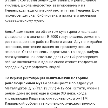
В советское время Белый дом занимали ремесленное
училище, школа медсестёр, эвакуированный из
Ленинграда педагогический институт им. Герцена, Дом
пионеров, детская библиотека, а позже его передали
краеведческому музею.
Белый дом является объектом культурного наследия
федерального значения. В 2000 году начались ремонтно-
реставрационные работы Белого дома. Идут они крайне
неспешно, состояние здания по-прежнему весьма
печально. Остаётся лишь надеяться, что когда-нибудь
затянувшаяся на несколько десятилетий реставрация
всё же закончится, а здание снова станет гордостью
города и будет радовать людей.
На период реставрации
Кыштымский историко-
революционный музей
размещается по адресу ул.
Металлургов, д. 2 (тел. (35151) 4-12-55). Кстати, музей в
Белом доме возник ещё в конце XIX века, когда
управляющий Кыштымским горным округом П.М.
Карпинский собрал тут коллекцию художественного