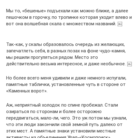
Мы то, «бешеные» подъехали как можно ближе, а далее
пешочком в горочку, по тропинке которая уходит влево и
вот она волшебная скала с множеством названий. ￼
Так-как, у скалы образовалось очередь из желающих,
запечатлеть себя, в разных позах на фоне чудо-камня,
мы решили прогуляться рядом. Место это
действительно весьма интересное, и даже необычное. ￼
Но более всего меня удивили и даже немного испугали,
памятные таблички, установленные чуть в стороне от
«Каменных ворот».
Аж, неприятный холодок по спине пробежал. Стали
озираться по сторонам и более осторожно
передвигаться, мало-ли, чего. Это уж потом мы узнали,
что эти люди закончили свой земной путь далеко от
этих мест. А памятные знаки установили местные
активисты из объединения Урал-«Космопоиск».