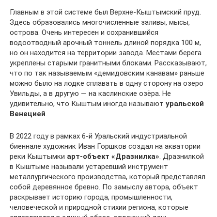
Главным в этой системе был Верхне-Кыштымский пруд.
Здесь образовались многочисленные заливы, мысы,
острова. Очень интересен и сохранившийся
водоотводный арочный тоннель длиной порядка 100 м,
но он находится на территории завода. Местами берега
укреплены старыми гранитными блоками. Рассказывают,
что по так называемым «демидовским канавам» раньше
можно было на лодке сплавать в одну сторону на озеро
Увильды, а в другую — на каслинские озёра. Не
удивительно, что Кыштым иногда называют
уральской
Венецией
.
В 2022 году в рамках 6-й Уральский индустриальной
биеннале художник Иван Горшков создал на акватории
реки Кыштымки
арт-объект «Дразнилка»
. Дразнилкой
в Кыштыме называли устаревший инструмент
металлургического производства, который представлял
собой деревянное бревно. По замыслу автора, объект
раскрывает историю города, промышленности,
человеческой и природной стихии региона, которые