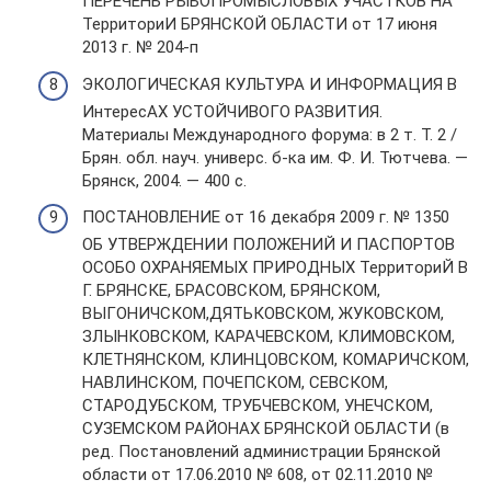
ПЕРЕЧЕНЬ РЫБОПРОМЫСЛОВЫХ УЧАСТКОВ НА
ТерриториИ БРЯНСКОЙ ОБЛАСТИ от 17 июня
2013 г. № 204-п
ЭКОЛОГИЧЕСКАЯ КУЛЬТУРА И ИНФОРМАЦИЯ В
ИнтересАХ УСТОЙЧИВОГО РАЗВИТИЯ.
Материалы Международного форума: в 2 т. Т. 2 /
Брян. обл. науч. универс. б-ка им. Ф. И. Тютчева. —
Брянск, 2004. — 400 с.
ПОСТАНОВЛЕНИЕ от 16 декабря 2009 г. № 1350
ОБ УТВЕРЖДЕНИИ ПОЛОЖЕНИЙ И ПАСПОРТОВ
ОСОБО ОХРАНЯЕМЫХ ПРИРОДНЫХ ТерриториЙ В
Г. БРЯНСКЕ, БРАСОВСКОМ, БРЯНСКОМ,
ВЫГОНИЧСКОМ,ДЯТЬКОВСКОМ, ЖУКОВСКОМ,
ЗЛЫНКОВСКОМ, КАРАЧЕВСКОМ, КЛИМОВСКОМ,
КЛЕТНЯНСКОМ, КЛИНЦОВСКОМ, КОМАРИЧСКОМ,
НАВЛИНСКОМ, ПОЧЕПСКОМ, СЕВСКОМ,
СТАРОДУБСКОМ, ТРУБЧЕВСКОМ, УНЕЧСКОМ,
СУЗЕМСКОМ РАЙОНАХ БРЯНСКОЙ ОБЛАСТИ (в
ред. Постановлений администрации Брянской
области от 17.06.2010 № 608, от 02.11.2010 №