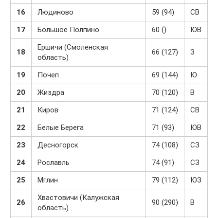
16
Людиново
59 (94)
СВ
17
Большое Полпино
60 ()
ЮВ
Ершичи (Смоленская
18
66 (127)
З
область)
19
Почеп
69 (144)
Ю
20
Жиздра
70 (120)
В
21
Киров
71 (124)
СВ
22
Белые Берега
71 (93)
ЮВ
23
Десногорск
74 (108)
СЗ
24
Рославль
74 (91)
СЗ
25
Мглин
79 (112)
ЮЗ
Хвастовичи (Калужская
26
90 (290)
В
область)