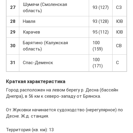
Шумячи (Смоленская
27
93 (127)
СЗ
область)
28
Навля
93 (128)
ЮВ
29
Карачев
95 (112)
ЮВ
Барятино (Калужская
100
30
СВ
область)
(159)
100
31
Спас-Деменск
С
(171)
Краткая характеристика
Город расположен на левом берегу р. Десна (бассейн
Днепра), в 56 км к северо-западу от Брянска.
От Жуковки начинается судоходство (нерегулярное) по
Десне. Ж.д. станция.
Территория (кв. км): 13