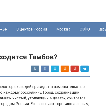
жье
В центре России
Москва
СЗФО
Дру
аходится Тамбов?
, некоторых людей приведёт в замешательство,
но каждому россиянину. Город, сохранивший
мять, чистый, утопающий в цветах, считается
городом России. Его называют провинциальным,