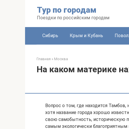
Перейти
Тур по городам
к
контенту
Поездки по российским городам
Сибирь
Крым и Кубань
Повол
Главная
»
Москва
На каком материке н
Вопрос о том, где находится Тамбов
хотя название города хорошо извест
свою самобытность, историческую па
самым экологически благоприятным 