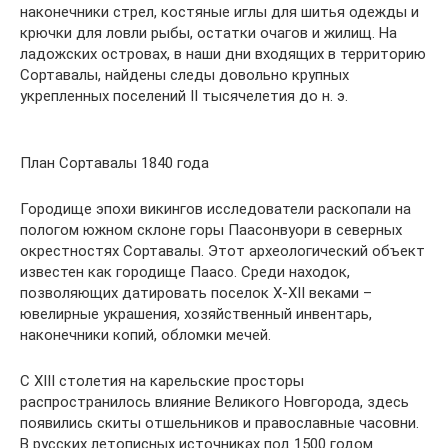
наконечники стрел, костяные иглы для шитья одежды и
крючки для ловли рыбы, остатки очагов и жилищ. На
ладожских островах, в наши дни входящих в территорию
Сортавалы, найдены следы довольно крупных
укрепленных поселений II тысячелетия до н. э.
План Сортавалы 1840 года
Городище эпохи викингов исследователи раскопали на
пологом южном склоне горы Паасонвуори в северных
окрестностях Сортавалы. Этот археологический объект
известен как городище Паасо. Среди находок,
позволяющих датировать поселок X-XII веками –
ювелирные украшения, хозяйственный инвентарь,
наконечники копий, обломки мечей.
С XIII столетия на карельские просторы
распространилось влияние Великого Новгорода, здесь
появились скиты отшельников и православные часовни.
В русских летописных источниках под 1500 годом