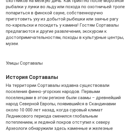
охотников на мелкую дичь. Как приятно после морозной
рыбалки у лунки во льду или похода по охотничьей тропе
попариться в финской сауне, собственноручно
приготовить уху из добытой рыбешки или заячье рагу
по-карельски и посидеть у камина! Гостям Сортавалы
предлагаются и другие развлечения, экскурсии к
достопримечательностям, походы в культурные центры,
музеи.
Улицы Сортавалы
История Сортавалы
На территории Сортавалы издавна существовали
поселения финно-угорских народов. Первыми
поселенцами в этом регионе были саамы – древнейший
народ Северной Европы, появившийся в Скандинавии
около 10 000 лет назад, когда суровый климат
Ледникового периода сменился глобальным
потеплением, и ледяной покров отступил к северу.
Археологи обнаружили здесь каменные и железные