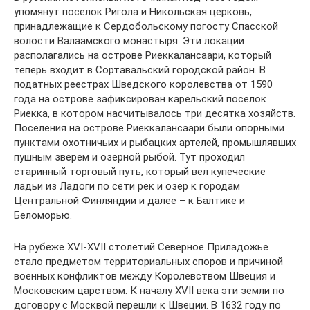
упомянут поселок Ригола и Никольская церковь,
принадлежащие к Сердобольскому погосту Спасской
волости Валаамского монастыря. Эти локации
располагались на острове Риеккалансаари, который
теперь входит в Сортавальский городской район. В
податных реестрах Шведского королевства от 1590
года на острове зафиксирован карельский поселок
Риекка, в котором насчитывалось три десятка хозяйств.
Поселения на острове Риеккалансаари были опорными
пунктами охотничьих и рыбацких артелей, промышлявших
пушным зверем и озерной рыбой. Тут проходил
старинный торговый путь, который вел купеческие
ладьи из Ладоги по сети рек и озер к городам
Центральной Финляндии и далее – к Балтике и
Беломорью.
На рубеже XVI-XVII столетий Северное Приладожье
стало предметом территориальных споров и причиной
военных конфликтов между Королевством Швеция и
Московским царством. К началу XVII века эти земли по
договору с Москвой перешли к Швеции. В 1632 году по