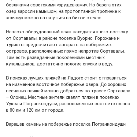
безликими советскими «хрущевками». Но берега этих
озер заросли камышом, на протоптанной тропинке к
«пляжу» можно наткнуться на битое стекло.
Неплохо оборудованный пляж находится к юго-востоку
от Сортавалы, в районе поселка Вуорио. Горожане и
туристы предпочитают загорать на побережьях
островов, расположенных прямо напротив Сортавалы.
Там есть разведанные поколениями местных
купальщиков, достаточно пологие спуски в воду.
В поисках лучших пляжей на Ладоге стоит отправиться
на низменное восточное побережье озера. До хороших
песчаных пляжей можно добраться по трассе Сортавала
– Олонец. Местные жители хвалят пляжи в поселках
Уукса и Погранкондуши, расположенных соответственно
в 80 км и 120 км от города.
Варашев камень на побережье поселка Погранкондуши