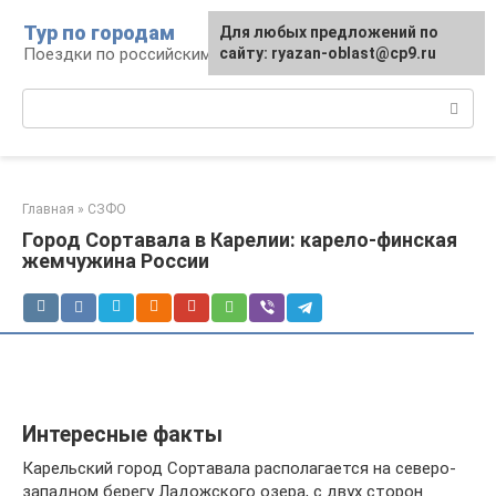
Перейти
Тур по городам
Для любых предложений по
к
Поездки по российским городам
сайту: ryazan-oblast@cp9.ru
контенту
Поиск:
Главная
»
СЗФО
Город Сортавала в Карелии: карело-финская
жемчужина России
Интересные факты
Карельский город Сортавала располагается на северо-
западном берегу Ладожского озера, с двух сторон