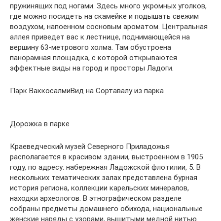
пружинящих под ногами. Здесь много укромных уголков,
где можно посидеть на скамейке и подышать свежим
воздухом, напоенном сосновым ароматом. Центральная
аллея приведет вас к лестнице, поднимающейся на
вершину 63-метрового холма. Там обустроена
панорамная площадка, с которой открываются
эффектные виды на город и просторы Ладоги.
Парк ВаккосалмиВид на Сортавалу из парка
Дорожка в парке
Краеведческий музей Северного Приладожья
располагается в красивом здании, выстроенном в 1905
году, по адресу: набережная Ладожской флотилии, 5. В
нескольких тематических залах представлена бурная
история региона, коллекции карельских минералов,
находки археологов. В этнографическом разделе
собраны предметы домашнего обихода, национальные
женские наряды с узорами, вышитыми медной нитью.