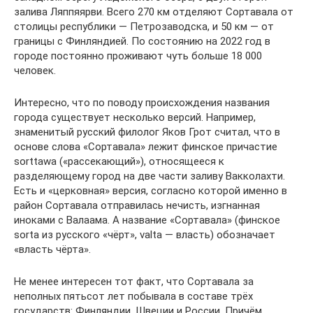
залива Ляппяярви. Всего 270 км отделяют Сортавала от
столицы республики — Петрозаводска, и 50 км — от
границы с Финляндией. По состоянию на 2022 год в
городе постоянно проживают чуть больше 18 000
человек.
Интересно, что по поводу происхождения названия
города существует несколько версий. Например,
знаменитый русский филолог Яков Грот считал, что в
основе слова «Сортавала» лежит финское причастие
sorttawa («рассекающий»), относящееся к
разделяющему город на две части заливу Вакколахти.
Есть и «церковная» версия, согласно которой именно в
район Сортавала отправилась нечисть, изгнанная
иноками с Валаама. А название «Сортавала» (финское
sorta из русского «чёрт», valta — власть) обозначает
«власть чёрта».
Не менее интересен тот факт, что Сортавала за
неполных пятьсот лет побывала в составе трёх
государств: Финляндии, Швеции и России. Причём