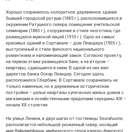
Хорошо сохранилось колоритное деревянное здание
бывшей городской ратуши (1885 г.), расположившееся в
окружении Ратушного сквера, помещение учительской
семинарии (1883 г.), сооружение в стиле неоготики, где
размещался мужской лицей (1910 г.). Одно из самых
красивых зданий в Сортавале – дом Леандера (1905 г.),
выстроенный в стиле финского национального
романтизма и напоминающий замок. Согласно проекту,
на первом этаже размещался банк, а на втором –
квартиры, сдающиеся в наем. В одной из них жил
директор банка Оскар Леандер. Сегодня здесь
расположился Сбербанк. В Сортавале сохранились не
только каменные, но и деревянные исторические
постройки – целые кварталы купеческих жилых домов с
магазинами и хозяйственными приделами середины XIX –
начала XX столетия.
На улице Ленина, в двух шагах от гостиницы Seurahuone,
располагается небольшой ухоженный сквер, носящий
имя Вяйнямёйнена, мифического героя карело-финского