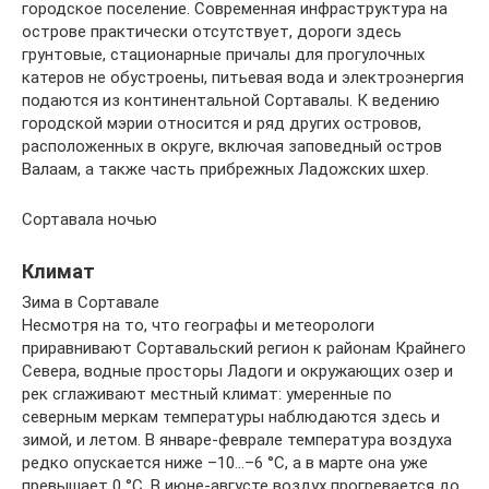
городское поселение. Современная инфраструктура на
острове практически отсутствует, дороги здесь
грунтовые, стационарные причалы для прогулочных
катеров не обустроены, питьевая вода и электроэнергия
подаются из континентальной Сортавалы. К ведению
городской мэрии относится и ряд других островов,
расположенных в округе, включая заповедный остров
Валаам, а также часть прибрежных Ладожских шхер.
Сортавала ночью
Климат
Зима в Сортавале
Несмотря на то, что географы и метеорологи
приравнивают Сортавальский регион к районам Крайнего
Севера, водные просторы Ладоги и окружающих озер и
рек сглаживают местный климат: умеренные по
северным меркам температуры наблюдаются здесь и
зимой, и летом. В январе-феврале температура воздуха
редко опускается ниже –10…–6 °С, а в марте она уже
превышает 0 °С. В июне-августе воздух прогревается до