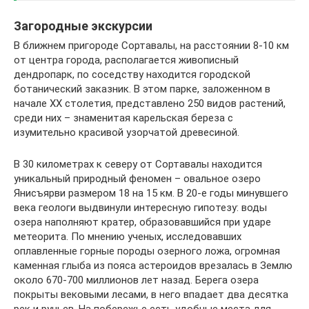
Загородные экскурсии
В ближнем пригороде Сортавалы, на расстоянии 8-10 км
от центра города, располагается живописный
дендропарк, по соседству находится городской
ботанический заказник. В этом парке, заложенном в
начале XX столетия, представлено 250 видов растений,
среди них – знаменитая карельская береза с
изумительно красивой узорчатой древесиной.
В 30 километрах к северу от Сортавалы находится
уникальный природный феномен – овальное озеро
Янисъярви размером 18 на 15 км. В 20-е годы минувшего
века геологи выдвинули интересную гипотезу: воды
озера наполняют кратер, образовавшийся при ударе
метеорита. По мнению ученых, исследовавших
оплавленные горные породы озерного ложа, огромная
каменная глыба из пояса астероидов врезалась в Землю
около 670-700 миллионов лет назад. Берега озера
покрыты вековыми лесами, в него впадает два десятка
рек и ручьев. На побережье есть удобные места для