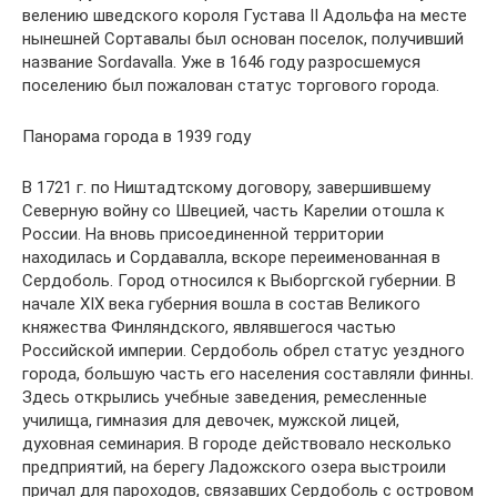
велению шведского короля Густава II Адольфа на месте
нынешней Сортавалы был основан поселок, получивший
название Sordavalla. Уже в 1646 году разросшемуся
поселению был пожалован статус торгового города.
Панорама города в 1939 году
В 1721 г. по Ништадтскому договору, завершившему
Северную войну со Швецией, часть Карелии отошла к
России. На вновь присоединенной территории
находилась и Сордавалла, вскоре переименованная в
Сердоболь. Город относился к Выборгской губернии. В
начале XIX века губерния вошла в состав Великого
княжества Финляндского, являвшегося частью
Российской империи. Сердоболь обрел статус уездного
города, большую часть его населения составляли финны.
Здесь открылись учебные заведения, ремесленные
училища, гимназия для девочек, мужской лицей,
духовная семинария. В городе действовало несколько
предприятий, на берегу Ладожского озера выстроили
причал для пароходов, связавших Сердоболь с островом