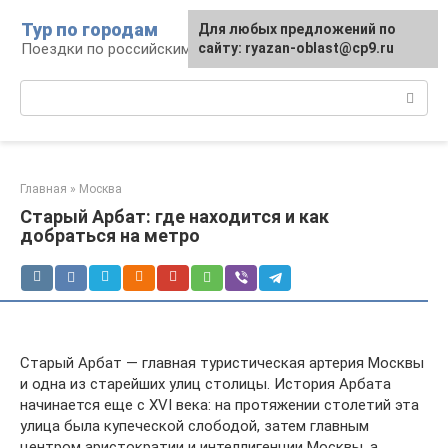
Перейти
Тур по городам
Для любых предложений по
к
Поездки по российским городам
сайту: ryazan-oblast@cp9.ru
контенту
Поиск:
Главная
»
Москва
Старый Арбат: где находится и как
добраться на метро
Старый Арбат — главная туристическая артерия Москвы
и одна из старейших улиц столицы. История Арбата
начинается еще с XVI века: на протяжении столетий эта
улица была купеческой слободой, затем главным
центром аристократии и интеллигенции Москвы, а