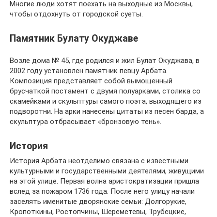
Многие люди хотят поехать на выходные из Москвы,
чтобы отдохнуть от городской суеты.
Памятник Булату Окуджаве
Возле дома № 45, где родился и жил Булат Окуджава, в
2002 году установлен памятник певцу Арбата.
Композиция представляет собой вымощенный
брусчаткой постамент с двумя полуарками, столика со
скамейками и скульптуры самого поэта, выходящего из
подворотни. На арки нанесены цитаты из песен барда, а
скульптура отбрасывает «бронзовую тень».
История
История Арбата неотделимо связана с известными
культурными и государственными деятелями, живущими
на этой улице. Первая волна аристократизации пришла
вслед за пожаром 1736 года. После него улицу начали
заселять именитые дворянские семьи: Долгорукие,
Кропоткины, Ростопчины, Шереметевы, Трубецкие,