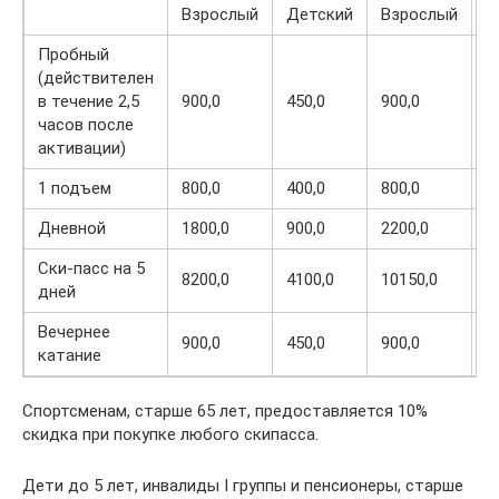
Взрослый
Детский
Взрослый
Д
Пробный
(действителен
в течение 2,5
900,0
450,0
900,0
4
часов после
активации)
1 подъем
800,0
400,0
800,0
4
Дневной
1800,0
900,0
2200,0
1
Ски-пасс на 5
8200,0
4100,0
10150,0
5
дней
Вечернее
900,0
450,0
900,0
4
катание
Спортсменам, старше 65 лет, предоставляется 10%
скидка при покупке любого скипасса.
Дети до 5 лет, инвалиды I группы и пенсионеры, старше