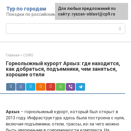
Перейти
Тур по городам
Для любых предложений по
к
Поездки по российским городам
сайту: ryazan-oblast@cp9.ru
контенту
Поиск:
Главная
»
СЗФО
Горнолыжный курорт Архыз: где находится,
как добраться, подъемники, чем заняться,
хорошие отели
Архыз
– горнолыжный курорт, который был открыт в
2013 году. Инфраструктура здесь была построена с нуля,
включая подъёмники, отели, трассы, из-за чего можно
быть уверенными в современности комплекса. На