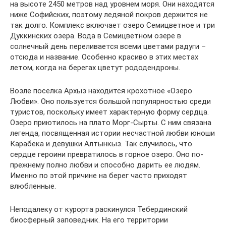
на высоте 2450 метров над уровнем моря. Они находятся
ниже Софийских, поэтому ледяной покров держится не
так долго. Комплекс включает озеро Семицветное и три
Дуккинских озера. Вода в Семицветном озере в
солнечный день переливается всеми цветами радуги –
отсюда и название. Особенно красиво в этих местах
летом, когда на берегах цветут рододендроны.
Возле поселка Архыз находится крохотное «Озеро
Любви». Оно пользуется большой популярностью среди
туристов, поскольку имеет характерную форму сердца.
Озеро приютилось на плато Морг-Сырты. С ним связана
легенда, посвященная истории несчастной любви юноши
Карабека и девушки Алтынкыз. Так случилось, что
сердце героини превратилось в горное озеро. Оно по-
прежнему полно любви и способно дарить ее людям.
Именно по этой причине на берег часто приходят
влюбленные.
Неподалеку от курорта раскинулся Тебердинский
биосферный заповедник. На его территории