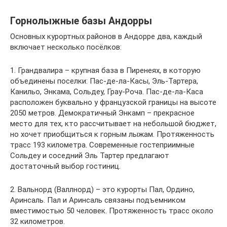
Горнолыжные базы Андорры
Основных курортных районов в Андорре два, каждый
включает несколько посёлков:
1. Грандвалира – крупная база в Пиренеях, в которую
объединены поселки: Пас-де-ла-Касы, Эль-Тартера,
Канильо, Энкама, Сольдеу, Грау-Роча. Пас-де-ла-Каса
расположен буквально у французской границы на высоте
2050 метров. Демократичный Энкамп – прекрасное
место для тех, кто рассчитывает на небольшой бюджет,
но хочет приобщиться к горным лыжам. Протяженность
трасс 193 километра. Современные гостеприимные
Сольдеу и соседний Эль Тартер предлагают
достаточный выбор гостиниц.
2. Вальнорд (Валлнорд) – это курорты Пал, Ордино,
Аринсаль. Пал и Аринсаль связаны подъемником
вместимостью 50 человек. Протяженность трасс около
32 километров.