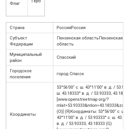
Герб
Флаг
Страна
РоссияРоссия
Субъект
Пензенская областьПензенская
Федерации
область
Муниципальный
Спасский
район
Городское
город Спасск
поселение
53°56′00″ с. ш. 43°11′00″ в. д. / 53.933
ш. 43.18333° в. д. / 53.93333; 43.1833
[www.openstreetmap.org/?
mlat=53.93333&mlon=43.18333&zoo
(O)] (Я)Координаты: 53°56′00″ с. ш.
Координаты
43°11′00″ в. д. / 53.93333° с. ш. 43.18
в. д. / 53.93333; 43.18333 (G)