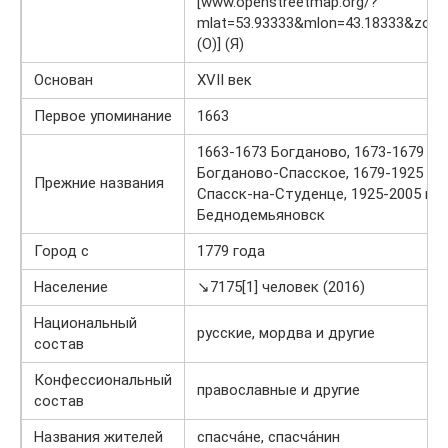
[www.openstreetmap.org/?
mlat=53.93333&mlon=43.18333&zoo
(O)] (Я)
Основан
XVII век
Первое упоминание
1663
1663-1673 Богданово, 1673-1679 гг.
Богданово-Спасское, 1679-1925 гг.
Прежние названия
Спасск-на-Студенце, 1925-2005 гг.
Беднодемьяновск
Город с
1779 года
Население
↘7175[1] человек (2016)
Национальный
русские, мордва и другие
состав
Конфессиональный
православные и другие
состав
Названия жителей
спасча́не, спасча́нин