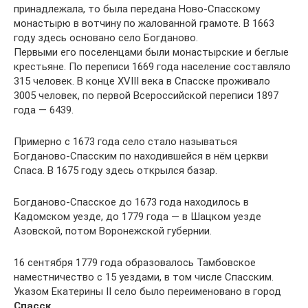
принадлежала, то была передана Ново-Спасскому
монастырю в вотчину по жалованной грамоте. В 1663
году здесь основано село Богданово.
Первыми его поселенцами были монастырские и беглые
крестьяне. По переписи 1669 года население составляло
315 человек. В конце XVIII века в Спасске проживало
3005 человек, по первой Всероссийской переписи 1897
года — 6439.
Примерно с 1673 года село стало называться
Богданово-Спасским по находившейся в нём церкви
Спаса. В 1675 году здесь открылся базар.
Богданово-Спасское до 1673 года находилось в
Кадомском уезде, до 1779 года — в Шацком уезде
Азовской, потом Воронежской губернии.
16 сентября 1779 года образовалось Тамбовское
наместничество с 15 уездами, в том числе Спасским.
Указом Екатерины II село было переименовано в город
Спасск