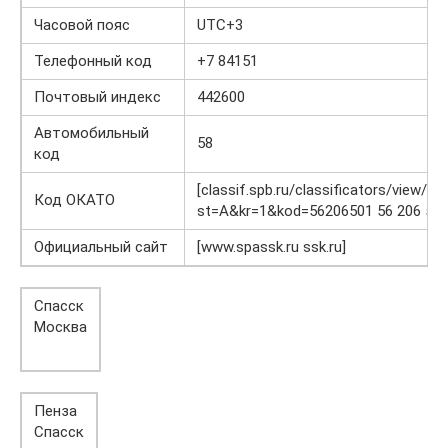
Часовой пояс
UTC+3
Телефонный код
+7 84151
Почтовый индекс
442600
Автомобильный
58
код
[classif.spb.ru/classificators/view/ok
Код ОКАТО
st=A&kr=1&kod=56206501 56 206 501
Официальный сайт
[www.spassk.ru ssk.ru]
Спасск
Москва
Пенза
Спасск