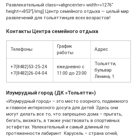
Развлекательный class=»aligncenter» width=»1276″
height=»853″[/img] Центр семейного отдыха — целый мир
развлечений для тольяттинцев всех возрастов!
Контакты Центра семейного отдыха
График
Телефоны
Адрес
работы
Тольятти,
+7(8482)53-25-24
ежедневно с
бульвар
+7(8482)26-04-04
11:00 до 23:00
Ленина, 1
Изумрудный город (ДК «Тольятти»)
«Изумрудный город» – это место озорного, подвижного
и главное интересного досуга для детей. Здесь они
могут делать все то, что запрещено дома – прыгать,
бегать, визжать, а также участвовать в спортивных
эстафетах. Увлекательный и самый длинный по
протяженности лабиринт. Карусель – страна огней,