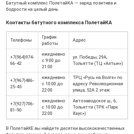
Батутный комплекс ПолетайКА — заряд позитива и
бодрости на целый день
Контакты батутного комплекса ПолетайКА
График
Телефоны
Адрес
работы
ежедневно
+7(964)974-
ул. Победы, 29А,
с 9:00 до
66-42
Тольятти (ТЦ «Алтын»)
21:00
ежедневно
ТРЦ «Русь на Волге» по
+7(967)486-
с 10:00 до
адресу: Революционная
25-45
22:00
улица, 52А 2 этаж
ежедневно
Автозаводское ш., 6,
+7(927)706-
с 10:00 до
Тольятти (ТРК «Парк
81-90
22:00
Хаус»)
В ПолетайКЕ вы найдете десятки высококачественных