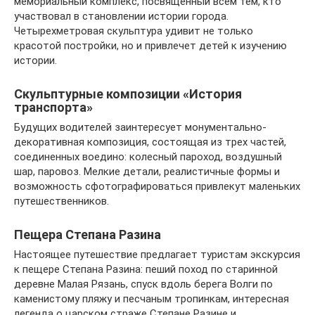
мемориальный комплекс, посвященный всем тем, кто
участвовал в становлении истории города.
Четырехметровая скульптура удивит не только
красотой постройки, но и привлечет детей к изучению
истории.
Скульптурные композиции «История
транспорта»
Будущих водителей заинтересует монументально-
декоративная композиция, состоящая из трех частей,
соединенных воедино: колесный пароход, воздушный
шар, паровоз. Мелкие детали, реалистичные формы и
возможность сфотографироваться привлекут маленьких
путешественников.
Пещера Степана Разина
Настоящее путешествие предлагает туристам экскурсия
к пещере Степана Разина: пеший поход по старинной
деревне Малая Рязань, спуск вдоль берега Волги по
каменистому пляжу и песчаным тропинкам, интересная
легенда о царском страже Степане Разине и