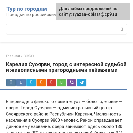
Перейти
Тур по городам
Для любых предложений по
к
Поездки по российским городам
сайту: ryazan-oblast@cp9.ru
контенту
Поиск:
Главная
»
СЗФО
Карелия Суоярви, город с интересной судьбой
и живописными пригородными пейзажами
В переводе с финского языка «суо» — болото, «ярви» —
озеро. Город Суоярви — административный центр
Суоярвского района Республики Карелия. Численность
населения в Суоярви 9800 человек. Район оправдывает
данное ему название, озера занимают здесь около 130
тыс. гектар (9% от площади территории), болота — 341