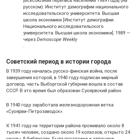
[Всесоюзная перепись населения 1989 года] (на
русском). Институт демографии национального
исследовательского университета: Высшая
школа экономики [Институт демографии
Национального исследовательского
университета: Высшая школа экономики]. 1989 —
через
Demoscope Weekly
.
Советский период в истории города
В 1939 году началась русско-финская война, после
завершения которой, в 1940 году подписан мирный
договор, часть Выборгской губернии вошла в состав
СССР. В это время был образован Суоярвский район.
В 1940 году заработала железнодорожная ветка
«Суоярви-Петрозаводск».
К 1941 году на территории района проживало около 8
тысяч человек, создано около 19 колхозов, открыто 24
школы, 8 библиотек. Была построена и запущена