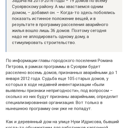
Задача на 2015-2016 годы – 19 домов по всему
Суоярвскому району. А мы хвастаемся одним
домом, – добавил он. – Когда-то здесь побоялись
показать истинное положение вещей, и в
результате в программу расселения аварийного
жилья вошло лишь 36 домов. Поэтому сегодня
надо не аплодировать одному дому, а
стимулировать строительство.
По информации главы городского поселения Романа
Петрова, в рамках программы в Суоярви будет
расселено восемь домов, признанных аварийными до 1
января 2012 года. Судьба еще 105 старых домов, у
которых в ходе недавней инвентаризации «были
выявлены признаки непригодности», под вопросом –
сколько из них будут признаны аварийными, определит
специализированная организация. Вот только в
нынешнюю программу они уже не попадут.
Как и деревянный дом на улице Нухи Идрисова, бывший
когда-то общежитием для работников картонной