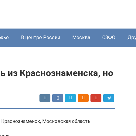
жье
В центре России
Москва
СЗФО
Дру
ь из Краснознаменска, но
 Краснознаменск, Московская область .