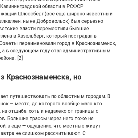
 Калининградской области в РСФСР .
лежащий Шлоссберг.(все еще широко известный
иллкаллен, ныне Добровольск) был серьезно
оветские власти переместили бывшие
ена в Хазельберг, который пострадал в
а Советы переименовали город в Краснознаменск,
, а в следующем году стал административным
йона . [2]
з Краснознаменска, но
жает путешествовать по областным городам. В
нск — место, до которого вообще мало кто
 на отшибе: хоть и недалеко от границы с
ов. Большие трассы через него тоже не
кой, а еще — ощущение, что местные живут
завтра не слишком рассчитывают. С