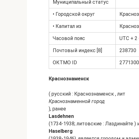
Муниципальный статус
• Городской округ
Красноз
• Капитал из
Красноз
Часовой пояс
UTC + 2 
Почтовый индекс [8]
238730
ОКТМО ID
2771300
Краснознаменск
( русский : Краснознаменск , лит
Краснознаменной город
), ранее
Lasdehnen
(1734-1938; литовские : Лаздинайте ) 
Haselberg
(1938-1946), является городом и ад