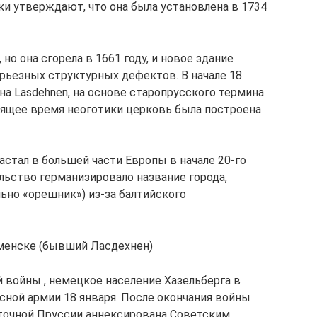
ки утверждают, что она была установлена ​​в 1734
 но она сгорела в 1661 году, и новое здание
ерьезных структурных дефектов. В начале 18
на Lasdehnen, на основе старопрусского термина
тоящее время неоготики церковь была построена
астал в большей части Европы в начале 20-го
ельство германизировало название города,
льно «орешник») из-за балтийского
менске (бывший Ласдехнен)
й войны , немецкое население Хазельберга в
сной армии 18 января. После окончания войны
сточной Пруссии аннексирована Советским