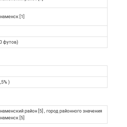
наменск [1]
00 футов)
,5% )
наменский район [5] , город районного значения
наменск [5]