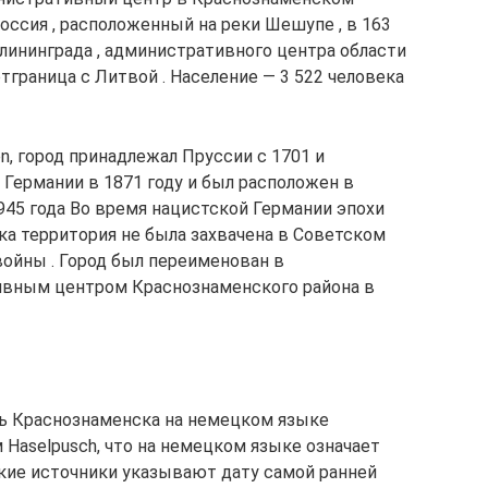
Россия , расположенный на реки Шешупе , в 163
алининграда , административного центра области
 отграница с Литвой . Население — 3 522 человека
, город принадлежал Пруссии с 1701 и
Германии в 1871 году и был расположен в
945 года Во время нацистской Германии эпохи
ка территория не была захвачена в Советском
ойны . Город был переименован в
ивным центром Краснознаменского района в
сь Краснознаменска на немецком языке
 Haselpusch, что на немецком языке означает
ские источники указывают дату самой ранней