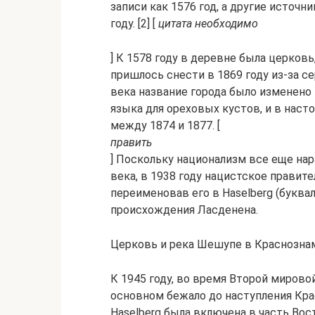
записи как 1576 год, а другие источни
году. [2] [
цитата необходимо
] К 1578 году в деревне была церковь,
пришлось снести в 1869 году из-за с
века название города было изменено 
языка для ореховых кустов, и в нас
между 1874 и 1877. [
править
] Поскольку национализм все еще нар
века, в 1938 году нацистское правит
переименовав его в Haselberg (буква
происхождения Ласденена.
Церковь и река Шешупе в Краснозна
К 1945 году, во время Второй мирово
основном бежало до наступления Кра
Haselberg была включена в часть Во