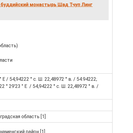
и буддийский монастырь Шад Тчуп Линг
область)
ласти
 E / 54,94222 ° с. Ш. 22,48972 ° в. / 54.94222;
 ° 29′23 ″ E / 54,94222 ° с. Ш. 22,48972 ° в. /
градская область [1]
наменский район [1]