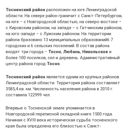
Тосненский район
расположен на юге Ленинградской
области. На севере район граничит с Санкт-Петербургом,
на юге – с Новгородской областью, на северо-востоке –
с Кировским районом, на западе – с Гатчинским районом,
на юго-западе – с Лужским районом. На территории
района бразовано 13 муниципальных образований6 7
городских и 6 сельских поселений. В состав района
входят три города –
Тосно
,
Любань
,
Никольское
и
более 100 поселков, сел и деревень. Административный
центр района город
Тосно
.
Тосненский район
является одним из крупных районов
Ленинградской области. Территория района составляет
3585,4 кв. км. Численность населения района в 2010 г.
составила 122999 чел.
Впервые о Тосненской земле упоминается в
Новгородской переписной окладной книге 1500 года.
Начиная с XVIII века историческая судьба тосненского
края была определена его близостью к Санкт-