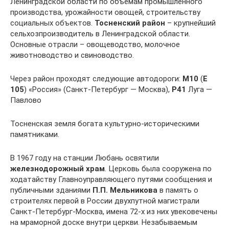
Ленинградской области по объемам промышленного
производства, урожайности овощей, строительству
социальных объектов.
Тосненский район
– крупнейший
сельхозпроизводитель в Ленинградской области.
Основные отрасли – овощеводство, молочное
животноводство и свиноводство.
Через район проходят следующие автодороги:
М10
(
E
105
) «Россия» (Санкт-Петербург — Москва),
Р41
Луга —
Павлово
Тосненская земля богата культурно-историческими
памятниками.
В 1967 году на станции Любань освятили
железнодорожный храм
. Церковь была сооружена по
ходатайству Главноуправляющего путями сообщения и
публичными зданиями
П.П. Мельникова
в память о
строителях первой в России двухпутной магистрали
Санкт-Петербург-Москва, имена 72-х из них увековечены
на мраморной доске внутри церкви. Незабываемым