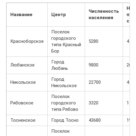
Нас
Численность
Название
Центр
пун
населения
сос
Поселок
городского
Красноборское
5280
4
типа Красный
Бор
Город
Любанское
9800
26
Любань
Город
Никольское
22700
4
Никольское
Поселок
Рябовское
городского
3320
1
типа Рябово
Тосненское
Город Тосно
43680
19
Поселок