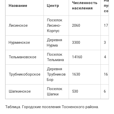
Насе
Численность
Название
Центр
пунк
населения
сост
Поселок
Лисинское
Лисино-
2060
17
Корпус
Деревня
Нурминское
3300
3
Нурма
Поселок
Тельмановское
14160
4
Тельмана
Деревня
Трубникоборское
Трубников
1630
16
Бор
Поселок
Шапкинское
530
6
Шапки
Таблица. Городские поселения Тосненского района.