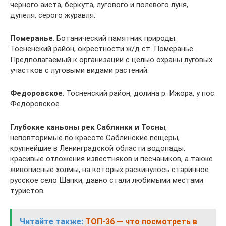
черного аиста, беркута, лугового и полевого луня,
дупеля, серого журавля.
Померанье
. Ботанический памятник природы.
Тосненский район, окрестности ж/д ст. Померанье.
Предполагаемый к организации с целью охраны луговых
участков с луговыми видами растений.
Федоровское
. Тосненский район, долина р. Ижора, у пос.
Федоровское
Глубокие каньоны рек Саблинки и Тосны
,
неповторимые по красоте Саблинские пещеры,
крупнейшие в Ленинградской области водопады,
красивые отложения известняков и песчаников, а также
живописные холмы, на которых раскинулось старинное
русское село Шапки, давно стали любимыми местами
туристов.
Читайте также:
ТОП-36 — что посмотреть в