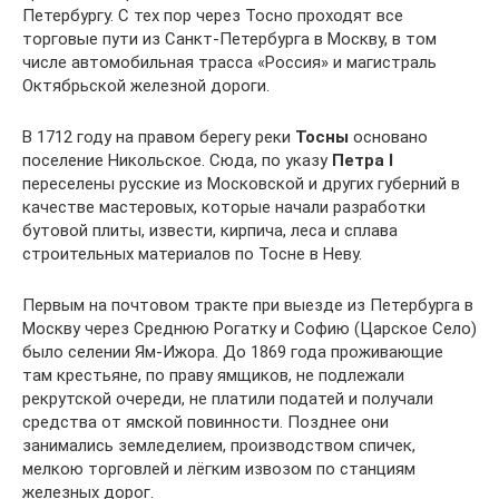
Петербургу. С тех пор через Тосно проходят все
торговые пути из Санкт-Петербурга в Москву, в том
числе автомобильная трасса «Россия» и магистраль
Октябрьской железной дороги.
В 1712 году на правом берегу реки
Тосны
основано
поселение Никольское. Сюда, по указу
Петра I
переселены русские из Московской и других губерний в
качестве мастеровых, которые начали разработки
бутовой плиты, извести, кирпича, леса и сплава
строительных материалов по Тосне в Неву.
Первым на почтовом тракте при выезде из Петербурга в
Москву через Среднюю Рогатку и Софию (Царское Село)
было селении Ям-Ижора. До 1869 года проживающие
там крестьяне, по праву ямщиков, не подлежали
рекрутской очереди, не платили податей и получали
средства от ямской повинности. Позднее они
занимались земледелием, производством спичек,
мелкою торговлей и лёгким извозом по станциям
железных дорог.