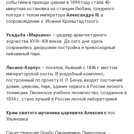
событием в приходе церкви в 1894 году стала 40-
минутная остановка на станции Любань траурного
поезда с телом императора
Александра III
, в
сопровождении о. Иоанна Кронштадтского.
Усадьба «Марьино»
– шедевр архитектурного
зодчества XVIII–XIX веков. До сего дня здесь
сохранились дворцовая постройка и превосходный
пейзажный парк.
Лисино-Корпус
– поселок, бывший с 1846 г. местом
императорской охоты. В усадебный комплекс,
построенный по проекту Н. Л. Бенуа, входят охотничий
домик, церковь, парк, здание первого в России лесного
техникума. Лисинское учебное лесничество, созданное в
1834 г., стало лучшей в России лесной лабораторией.
Храм святого мученика царевича Алексия
в пос.
Ульяновка
Существующие Особо Охраняемые Природные