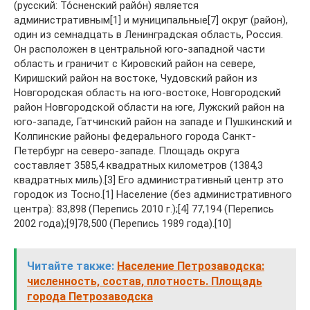
(русский: То́сненский райо́н) является
административным[1] и муниципальные[7] округ (район),
один из семнадцать в Ленинградская область, Россия.
Он расположен в центральной юго-западной части
область и граничит с Кировский район на севере,
Киришский район на востоке, Чудовский район из
Новгородская область на юго-востоке, Новгородский
район Новгородской области на юге, Лужский район на
юго-западе, Гатчинский район на западе и Пушкинский и
Колпинские районы федерального города Санкт-
Петербург на северо-западе. Площадь округа
составляет 3585,4 квадратных километров (1384,3
квадратных миль).[3] Его административный центр это
городок из Тосно.[1] Население (без административного
центра): 83,898 (Перепись 2010 г.);[4] 77,194 (Перепись
2002 года);[9]78,500 (Перепись 1989 года).[10]
Читайте также:
Население Петрозаводска:
численность, состав, плотность. Площадь
города Петрозаводска