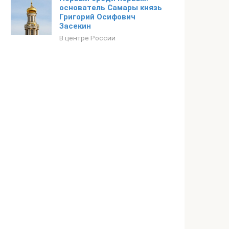
основатель Самары князь
Григорий Осифович
Засекин
В центре России