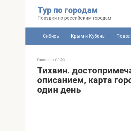
Перейти
Тур по городам
к
контенту
Поездки по российским городам
Сибирь
Крым и Кубань
Повол
Главная
»
СЗФО
Тихвин. достопримеча
описанием, карта гор
один день