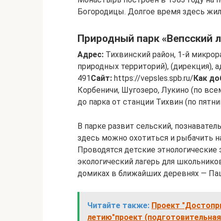
Богородицы. Долгое время здесь жил
Природный парк «Вепсский л
Адрес:
Тихвинский район, 1-й микрора
природных территорий), (дирекция), а
491
Сайт:
https://vepsles.spb.ru/
Как до
Корбеничи, Шугозеро, Лукино (по все
до парка от станции Тихвин (по пятн
В парке развит сельский, познавате
здесь можно охотиться и рыбачить н
Проводятся детские этнологические 
экологический лагерь для школьнико
домиках в ближайших деревнях — Паш
Читайте также:
Проект "Достопр
летию"проект (подготовительная