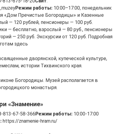
-813-675-18-20
Сайт
:
y_muzey
Режим работы:
10:00–17:00, понедельник
я «Дом Пречистые Богородицы» и Казенные
лый — 120 рублей, пенсионеры — 100 руб.
ки — бесплатно, взрослый — 80 руб., пенсионеры
горий — 250 руб. Экскурсии от 120 руб. Подробная
готам здесь
освященные дворянской, купеческой культуре,
емеслам, истории Тихвинского края.
 иконе Богородицы. Музей располагается в
огородицкого монастыря.
ри «Знамение»
-813-67-58-366
Режим работы:
10:00-17:00
:
https://znamenie-hram.ru/