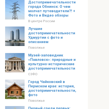
Достопримечательности
города Обнинск: О чем
молчат путеводители?! +
Фото и Видео обзоры
В центре России
Лучшие
достопримечательности
Удмуртии с фото и
описанием
Поволжье
Музей-заповедник
«Павловск»: природные и
культурно-исторические
достопримечательности
СЗФО
Город Чайковский в
Пермском крае: история,
достопримечательности,
фото
Поволжье
Первый среди первых: