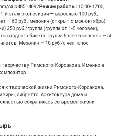
.com/club48514092
Режим работы:
10:00-17:00,
: 1-й этаж экспозиции — взрослые 100 руб.,
т — 60 руб., мезонин (открыт с мая-октябрь) —
и) 350 руб./группа (группа от 1-5 человек),
ь входного билета. Группа более 6 человек — 50
илетов. Мезонин — 10 руб./с чел. плюс
и творчеству Римского-Корсакова. Именно в
композитор.
я к творческой жизни Римского-Корсакова,
авиры, либретто. Архитектура дома и
полностью сохранилась со времен жизни
тырь
первом месте чудесного появления иконы