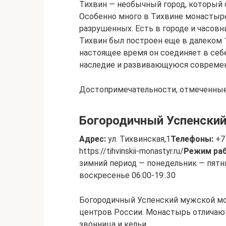
Тихвин — необычный город, который 
Особенно много в Тихвине монастыре
разрушенных. Есть в городе и часовн
Тихвин был построен еще в далеком 1
настоящее время он соединяет в себе
наследие и развивающуюся совреме
Достопримечательности, отмеченные 
Богородичный Успенски
Адрес:
ул. Тихвинская,1
Телефоны:
+7 
https://tihvinskii-monastyr.ru/
Режим ра
зимний период — понедельник — пятница
воскресенье 06:00-19:.30
Богородичный Успенский мужской мо
центров России. Монастырь отличают
звонница и кельи.