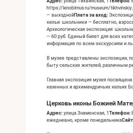
Адрес:
улица Тихвинская, 1
Телефон:
8
https://lenoblmus.ru/museum/tikhvinski
— выходной
Плата за вход:
Экспозици
кельи: школьники — бесплатно, взрос
Археологическая экспозиция: школьни
— 60 руб. Единый билет для всех кате
информация по всем экскурсиям и ль
В музее представлены экспозиции, п
быту сельских жителей, различным р
Главная экспозиция музея посвящена
казенных и архимандричьих кельях Б
Церковь иконы Божией Мате
Адрес:
улица Знаменская, 1
Телефон:
8
ежедневно, кроме понедельника
Сайт