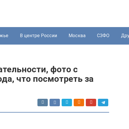
жье
В центре России
Москва
СЗФО
Дру
тельности, фото с
ода, что посмотреть за