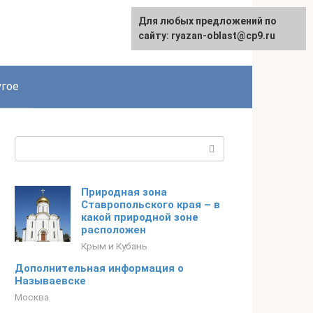
Для любых предложений по
сайту: ryazan-oblast@cp9.ru
гое
Поиск:
Природная зона
Ставропольского края – в
какой природной зоне
расположен
Крым и Кубань
Дополнительная информация о
Называевске
Москва