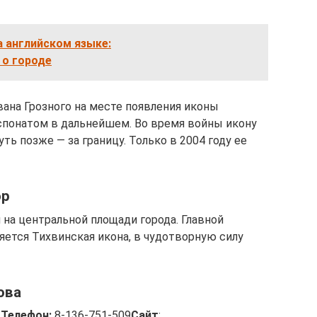
 английском языке:
 о городе
Ивана Грозного на месте появления иконы
понатом в дальнейшем. Во время войны икону
уть позже — за границу. Только в 2004 году ее
ор
 на центральной площади города. Главной
ется Тихвинская икона, в чудотворную силу
ова
2
Телефон:
8-136-751-509
Сайт
: