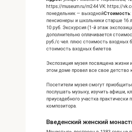
https://museum.ru/m244 VK: https://vk
понедельник — выходной
Стоимость
пенсионеры и школьники старше 16 ле
10 руб. Экскурсия (1-й этаж экспозици
дополнительно оплачивается стоимост
руб./с чел. плюс стоимость входных б
стоимость входных билетов
Экспозиция музея посвящена жизни 
этом доме провел все свое детство 
Посетители музея смогут приобщитьс
послушать музыку, изучить афиши, кл
приусадебного участка практически 
композитора.
Введенский женский монас
Монастырь построен в 1383 году на 