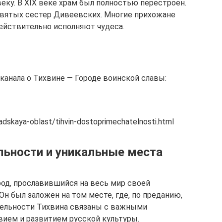
еку. В XIX веке храм был полностью перестроен.
вятых сестер Дивеевских. Многие прихожане
действительно исполняют чудеса.
канала о Тихвине — Городе воинской славы:
radskaya-oblast/tihvin-dostoprimechatelnosti.html
льности и уникальные места
род, прославившийся на весь мир своей
н был заложен на том месте, где, по преданию,
тельности Тихвина связаны с важными
ием и развитием русской культуры.