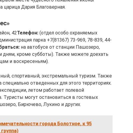
а царица Дария Благоверная.
ес»
йон, 42
Телефон:
(отдел особо охраняемых
дминистрация парка +7(81367) 73-969, 78-839, 44-
браться:
на автобусе от станции Пашозеро,
м дням, кроме субботы). Также можете доехать
ицам и воскресеньям).
льный, спортивный, экстремальный туризм. Также
а специально отведенных для этого территориях.
экспедиции, летом работает полевой
в. Туристы могут остановиться в гостевых
озеро, Бирючево, Лукино и других.
имечательности города Болотное, к 95
 группа)