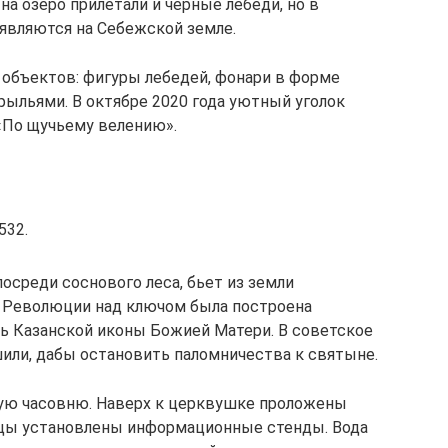
а озеро прилетали и черные лебеди, но в
являются на Себежской земле.
 объектов: фигуры лебедей, фонари в форме
рыльями. В октябре 2020 года уютный уголок
 «По щучьему велению».
532.
посреди соснового леса, бьет из земли
о Революции над ключом была построена
ть Казанской иконы Божией Матери. В советское
или, дабы остановить паломничества к святыне.
вую часовню. Наверх к церквушке проложены
ицы установлены информационные стенды. Вода