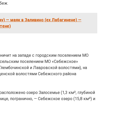
беж.
ау) — маяк в Заливино (ex Лабагинене) —
ттене)
аничит на западе с городским поселением МО
с сельским поселением МО «Себежское»
лембочинской и Лавровской волостями), на
енской волостями Себежского района
расположено озеро Залосемье (1,3 км², глубиной
анице, погранично, — Себежское озеро (15,8 км²) и