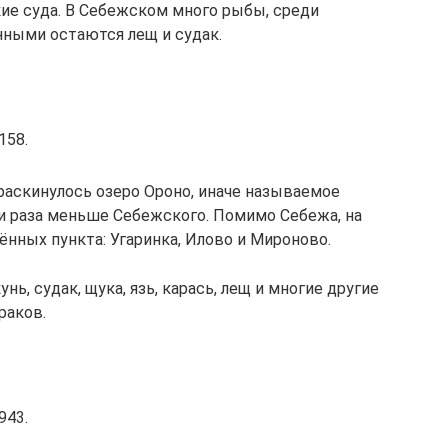
ие суда. В Себежском много рыбы, среди
ными остаются лещ и судак.
158.
раскинулось озеро Ороно, иначе называемое
ри раза меньше Себежского. Помимо Себежа, на
ённых пункта: Угаринка, Илово и Мироново.
нь, судак, щука, язь, карась, лещ и многие другие
раков.
943.