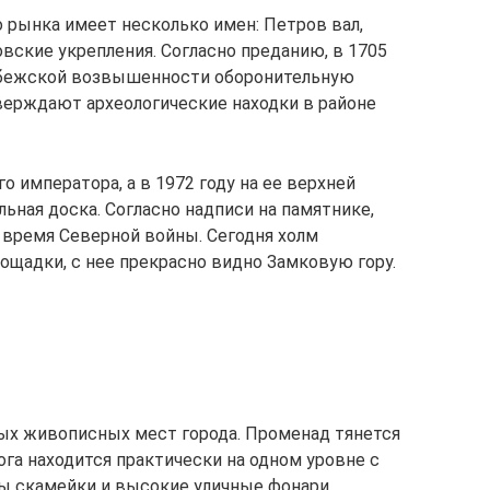
 рынка имеет несколько имен: Петров вал,
овские укрепления. Согласно преданию, в 1705
себежской возвышенности оборонительную
верждают археологические находки в районе
о императора, а в 1972 году на ее верхней
ьная доска. Согласно надписи на памятнике,
время Северной войны. Сегодня холм
ощадки, с нее прекрасно видно Замковую гору.
ых живописных мест города. Променад тянется
га находится практически на одном уровне с
ы скамейки и высокие уличные фонари.