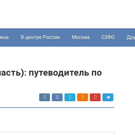
жье
В центре России
Москва
СЗФО
Дру
асть): путеводитель по