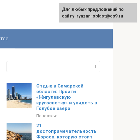
Для любых предложений по
сайту: ryazan-oblast@cp9.ru
гое
Поиск:
Отдых в Самарской
области: Пройти
«Жигулевскую
кругосветку» и увидеть в
Голубое озеро
Поволжье
21
достопримечательность
Фороса, которую стоит