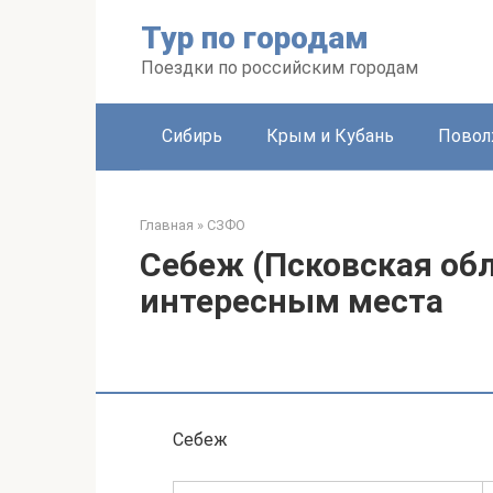
Перейти
Тур по городам
к
контенту
Поездки по российским городам
Сибирь
Крым и Кубань
Повол
Главная
»
СЗФО
Себеж (Псковская обл
интересным места
Себеж