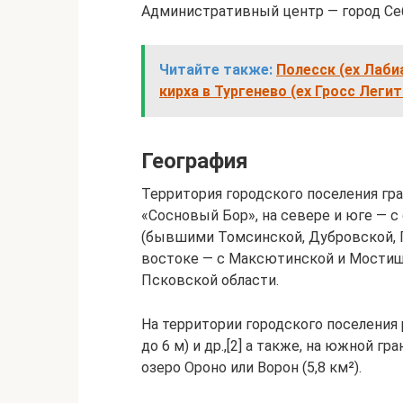
Административный центр — город Се
Читайте также:
Полесск (ex Лаби
кирха в Тургенево (еx Гросс Леги
География
Территория городского поселения гр
«Сосновый Бор», на севере и юге — 
(бывшими Томсинской, Дубровской, Г
востоке — с Максютинской и Мостищ
Псковской области.
На территории городского поселения 
до 6 м) и др.,[2] а также, на южной гр
озеро Ороно или Ворон (5,8 км²).